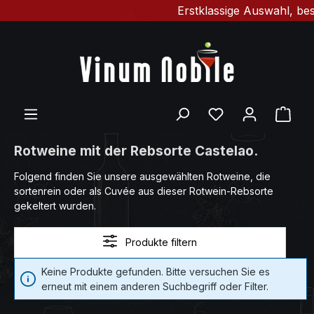
Erstklassige Auswahl, best
Zum Hauptinhalt springen
Du hast 0 Produ
Ware
Rotweine mit der Rebsorte Castelao.
Folgend finden Sie unsere ausgewählten Rotweine, die
sortenrein oder als Cuvée aus dieser Rotwein-Rebsorte
gekeltert wurden.
Produkte filtern
Keine Produkte gefunden. Bitte versuchen Sie es
erneut mit einem anderen Suchbegriff oder Filter.