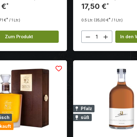
en Balance zwischen Süße
ausgewogener Dessertlikör. Diehl i
 €
17,50 €
*
*
eicht herben, würzigen Noten
eine deutsche Brennerei mi
. Der Abgang ist aromatisch
langen Tradition und einem
*
*
71 €
/ 1 Ltr.)
0.5 Ltr.
(35,00 €
/ 1 Ltr.)
tend.
Sortiment an hochwertigen 
Kastanienliköre werden herg
Produkt Anzahl:
indem geröstete oder gek
Zum Produkt
In den
Kastanien mit Alkohol und 
Sirup gemischt werden. Da
entsteht ein Likör mit eine
nussigen Geschmack und e
gewissen Süße. Kastanienli
pur genossen werden oder a
verschiedenen Cocktails o
Desserts verwendet werde
Pfalz
isch
süß
kauft