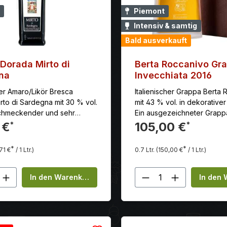
cremigem Karamell, salzig
Piemont
und hochwertigem Alkohol h
Intensiv & samtig
Der resultierende Likör biet
Bald ausverkauft
harmonische Balance zwis
Süße des Karamells und de
Kontrast, der dem Geschma
Dorada Mirto di
Berta Roccanivo Gr
interessante Komplexität ver
na
Invecchiata 2016
Dieser Likör eignet sich per
her Amaro/Likör Bresca
Italienischer Grappa Berta
pur auf Eis zu genießen ode
rto di Sardegna mit 30 % vol.
mit 43 % vol. in dekorativer
für verschiedene Cocktails
chmeckender und sehr
Ein ausgezeichneter Grappa
Mixgetränke zu verwenden.
r Likör aus Sardinien. Land:
Genießer von hochwertige
 €
105,00 €
*
*
auch eine wunderbare Erg
zeuger: Bresca Dorada
Spirituosen.
Desserts sein, sei es als T
et: Sardinien Beschreibung:
Eiscreme, in Kuchen oder i
*
*
71 €
/ 1 Ltr.)
0.7 Ltr.
(150,00 €
/ 1 Ltr.)
o ist der klassische Likör
Süßspeisen. Der Diehl Salted Caramel
s, welcher der bäuerlichen
Likör mit seinem reichen A
kt Anzahl: Gib den gewünschten Wert ei
Produkt Anzahl:
 entstammt und aus den roten
In den Warenkorb
In den
seinem ausgewogenen Ges
ren gewonnen wird. Mit
eine beliebte Wahl für Lie
einert, begeistert der Mirto
süßen und zugleich leicht s
 Bresca Dorada mit einem
Geschmackserlebnissen. Wir
selbaren und einzigartigen
empfehlen diesen Likör zu