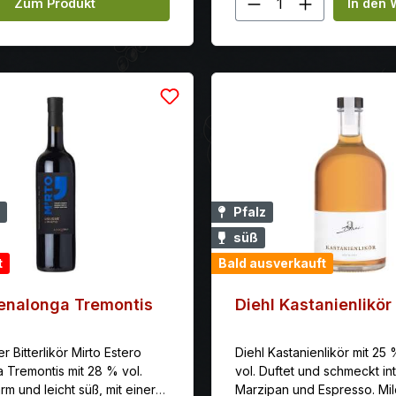
en Wert ein oder benutze die Schaltflä
Produkt Anzahl:
säulendestillierten Rums, di
Zum Produkt
In den
Ursprungsort in Ex-Bourbo
gereift sind, bevor sie zu
transportiert werden. Der 
hat ein glattes Finish mit N
Vanille, Orange, Lakritz und
Pfalz
süß
t
Bald ausverkauft
enalonga Tremontis
Diehl Kastanienlikör
er Bitterlikör Mirto Estero
Diehl Kastanienlikör mit 25
 Tremontis mit 28 % vol.
vol. Duftet und schmeckt in
m und leicht süß, mit einer
Marzipan und Espresso. Mil