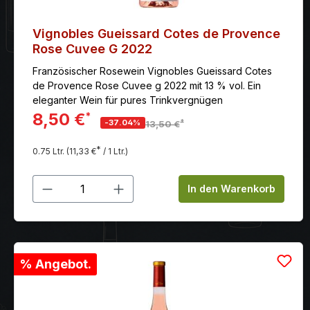
Vignobles Gueissard Cotes de Provence
Rose Cuvee G 2022
Französischer Rosewein Vignobles Gueissard Cotes
de Provence Rose Cuvee g 2022 mit 13 % vol. Ein
eleganter Wein für pures Trinkvergnügen
8,50 €
*
*
-37.04%
13,50 €
*
0.75 Ltr.
(11,33 €
/ 1 Ltr.)
Produkt Anzahl: Gib den gewünschten
In den Warenkorb
% Angebot.