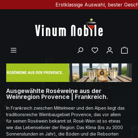
Erstklassige Auswahl, bester Geschmack &
Zum Hauptinhalt springen
Du hast 0 Produ
Ware
Ausgewählte Roséweine aus der
Weinregion Provence | Frankreich.
In Frankreich zwischen Mittelmeer und den Alpen liegt das
traditionsreiche Weinbaugebiet Provence, das vor allem
für seinen Roséwein bekannt ist. Rosé-Wein ist so etwas
wie das Lebenselixier der Region. Das Klima (bis zu 3000
Sonnenstunden im Jahr), die Böden und die Rebsorten