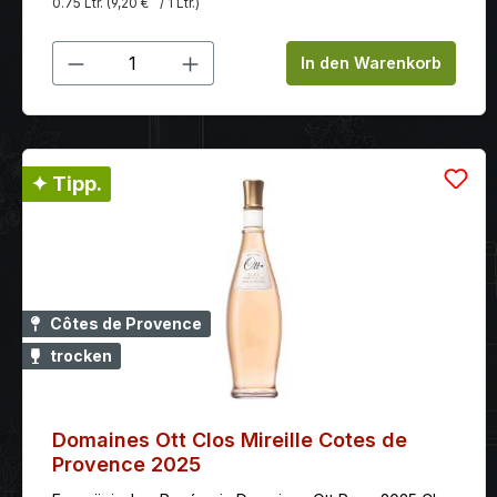
0.75 Ltr.
(9,20 €
/ 1 Ltr.)
Produkt Anzahl: Gib den gewünschten
In den Warenkorb
✦ Tipp.
Côtes de Provence
trocken
Domaines Ott Clos Mireille Cotes de
Provence 2025