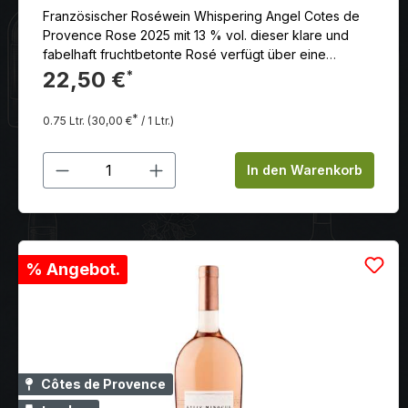
Französischer Roséwein Whispering Angel Cotes de
Provence Rose 2025 mit 13 % vol. dieser klare und
fabelhaft fruchtbetonte Rosé verfügt über eine
unvergleichliche Anmut. Im Duft rote Früchte, Blüten,
22,50 €
*
am Gaumen ein eleganter mineralischer Hauch, das
Finale brillant. Bewusst wird bei diesem Wein auf den
*
0.75 Ltr.
(30,00 €
/ 1 Ltr.)
Einsatz von Barriques verzichtet, um die ganze Frische
und die herrliche Frucht in Reinkultur einzufangen.
Produkt Anzahl: Gib den gewünschten
In den Warenkorb
% Angebot.
Côtes de Provence