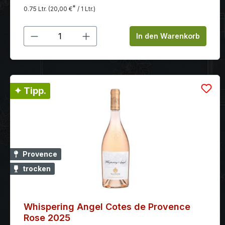
*
0.75 Ltr.
(20,00 €
/ 1 Ltr.)
Produkt Anzahl: Gib den gewünschten
In den Warenkorb
✦ Tipp.
Provence
trocken
Whispering Angel Cotes de Provence
Rose 2025