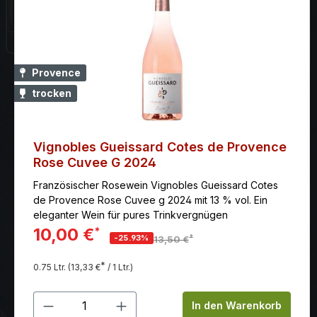
Provence
trocken
Vignobles Gueissard Cotes de Provence
Rose Cuvee G 2024
Französischer Rosewein Vignobles Gueissard Cotes
de Provence Rose Cuvee g 2024 mit 13 % vol. Ein
eleganter Wein für pures Trinkvergnügen
10,00 €
*
*
-25.93%
13,50 €
*
0.75 Ltr.
(13,33 €
/ 1 Ltr.)
Produkt Anzahl: Gib den gewünschten
In den Warenkorb