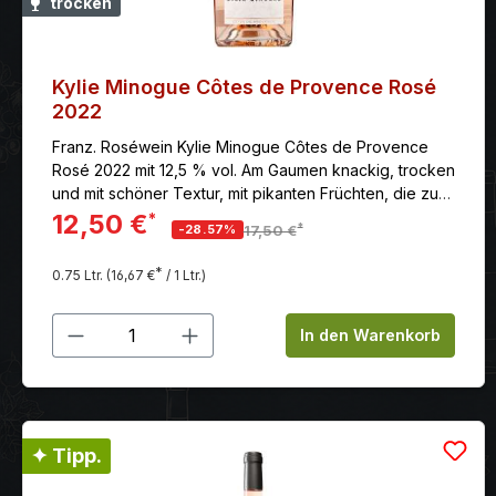
trocken
Kylie Minogue Côtes de Provence Rosé
2022
Franz. Roséwein Kylie Minogue Côtes de Provence
Rosé 2022 mit 12,5 % vol. Am Gaumen knackig, trocken
und mit schöner Textur, mit pikanten Früchten, die zu
einem langen, seidigen, mineralischen Abgang führen.
12,50 €
*
*
-28.57%
17,50 €
*
0.75 Ltr.
(16,67 €
/ 1 Ltr.)
Produkt Anzahl: Gib den gewünschten
In den Warenkorb
✦ Tipp.