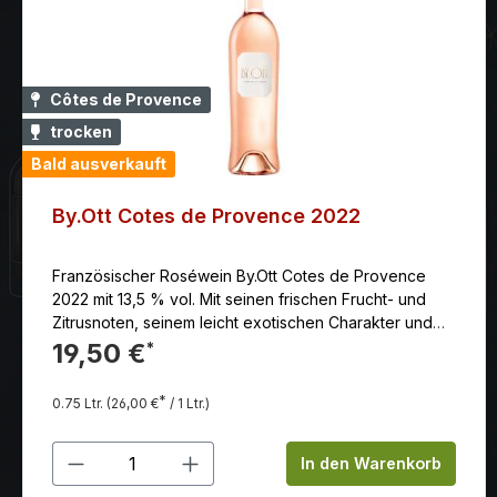
Côtes de Provence
trocken
Bald ausverkauft
By.Ott Cotes de Provence 2022
Französischer Roséwein By.Ott Cotes de Provence
2022 mit 13,5 % vol. Mit seinen frischen Frucht- und
Zitrusnoten, seinem leicht exotischen Charakter und
seiner herrlich lebendigen Säure passt der Rosé
19,50 €
*
perfekt zum Aperitif und zu entspannten Mahlzeiten.
Die Hauptrebsorten sind Cinsault,Grenache,
*
0.75 Ltr.
(26,00 €
/ 1 Ltr.)
Mourvèdre, Syrah und Tibouren.
Produkt Anzahl: Gib den gewünschten
In den Warenkorb