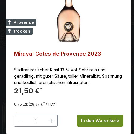
Provence
trocken
Miraval Cotes de Provence 2023
Südfranzösischer R mit 13 % vol. Sehr rein und
geradlinig, mit guter Säure, toller Mineralität, Spannung
und köstlich aromatischen Zitrusnoten.
21,50 €
*
*
0.75 Ltr.
(28,67 €
/ 1 Ltr.)
Produkt Anzahl: Gib den gewünschten
In den Warenkorb