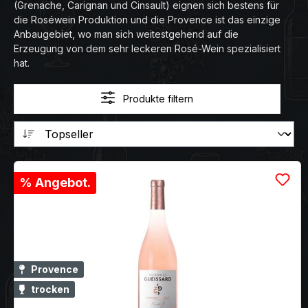
(Grenache, Carignan und Cinsault) eignen sich bestens für
die Roséwein Produktion und die Provence ist das einzige
Anbaugebiet, wo man sich weitestgehend auf die
Erzeugung von dem sehr leckeren Rosé-Wein spezialisiert
hat.
Produkte filtern
% Angebot.
Provence
trocken