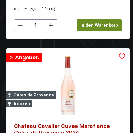
*
0.75 Ltr.
(19,33 €
/ 1 Ltr.)
Produkt Anzahl: Gib den gewünschten
In den Warenkorb
% Angebot.
Côtes de Provence
trocken
Chateau Cavalier Cuvee Marafiance
Cotes de Provence 2024