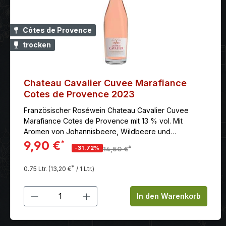
Côtes de Provence
trocken
Chateau Cavalier Cuvee Marafiance
Cotes de Provence 2023
Französischer Roséwein Chateau Cavalier Cuvee
Marafiance Cotes de Provence mit 13 % vol. Mit
Aromen von Johannisbeere, Wildbeere und
Pampelmuse. Harmonisch, rund, saftig, frisch,
9,90 €
*
*
-31.72%
14,50 €
mineralisch. Das Chateau: Das Château Cavalier ist seit
dem Jahre 2000 Eigentum von Pierre Castel. Diese
*
0.75 Ltr.
(13,20 €
/ 1 Ltr.)
Domäne produziert ausschließlich Rosé-Weine von
bester Qualität. Dank einer gelungenen
Produkt Anzahl: Gib den gewünschten
Umstrukturierung der Domäne und umfangreicher
In den Warenkorb
Investitionen in die Kellereien kann das Château heute
problemlos mit den Größten rivalisieren. Anbaugebiet: