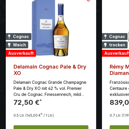
edle Trop
unzählige
Auszeichn
Cognac
Cognac
Weich
trocken
Ausverkauft
Ausverkauf
Delamain Cognac Pale & Dry
Rémy M
XO
Diaman
Delamain Cognac Grande Champagne
Französis
Pale & Dry XO mit 42 % vol. Premier
Centaure 
Cru de Cognac. Finessenreich, mild
exklusiver
und weich, schmeichelt regelrecht am
besondere 
72,50 €
839,0
*
Gaumen, aufgrund der langen und
Genuss fü
langsamen Reifung. Mit einer
hochwerti
*
0.5 Ltr.
(145,00 €
/ 1 Ltr.)
0.7 Ltr.
(1.1
unglaublich alten Familientradition sorgt
Delamain für ein spannendes Cognac-