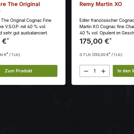
re The Original
Remy Martin XO
c
 The Original Cognac Fine
Edler französischer Cogna
 V.S.O.P. mit 40 % vol.
Martin XO Cognac fine Ch
d sehr gut ausbalanciert.
40 % vol. Opulent im Gesc
offenbart der Remy Martin 
 €
175,00 €
*
*
Aromen nach und nach wäh
Verkostung.
*
*
86 €
/ 1 Ltr.)
0.7 Ltr.
(250,00 €
/ 1 Ltr.)
Produkt Anzahl:
Zum Produkt
In den