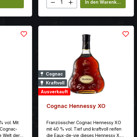
Produkt Anzahl: Gib den 
In den Warenkorb
Cognac
Kraftvoll
Ausverkauft
Cognac Hennessy XO
 vol. Mit
Französischer Cognac Hennessy XO
 Cognac-
mit 40 % vol. Tief und kraftvoll reifen
e Welt der
die Eaux-de-vie dieses Hennessy X.O-