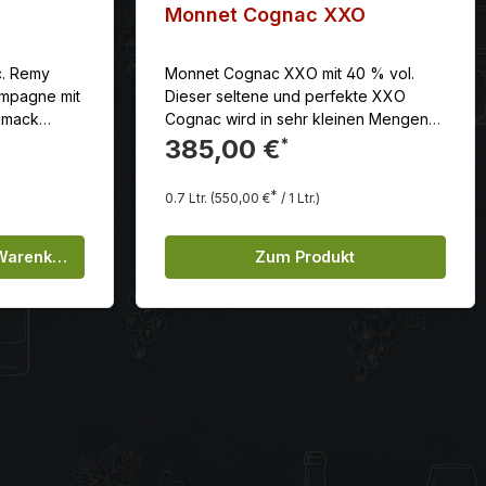
Monnet Cognac XXO
c. Remy
Monnet Cognac XXO mit 40 % vol.
ampagne mit
Dieser seltene und perfekte XXO
hmack
Cognac wird in sehr kleinen Mengen
XO seine
hergestellt und ist die Verkörperung
385,00 €
*
rend der
von Monnets Know-how, mit perfekter
Rundheit kombiniert mit blendender
*
0.7 Ltr.
(550,00 €
/ 1 Ltr.)
Feinheit.
 Gib den gewünschten Wert ein oder be
 Warenkorb
Zum Produkt