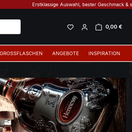
Erstklassige Auswahl, bester Geschmack & schnelle Lieferu
Du hast 0 Produkte auf 
0,00 €
Ware
GROSSFLASCHEN
ANGEBOTE
INSPIRATION