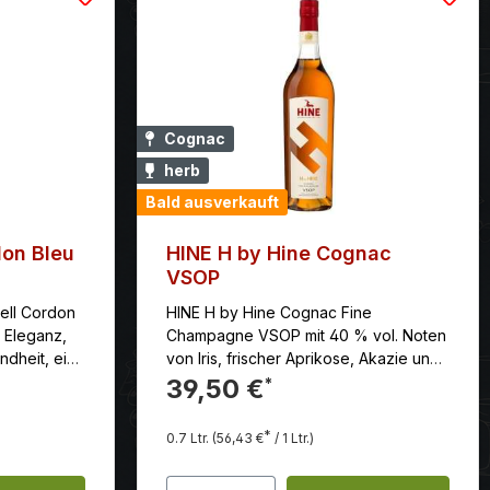
Cognac
herb
Bald ausverkauft
don Bleu
HINE H by Hine Cognac
VSOP
ell Cordon
HINE H by Hine Cognac Fine
. Eleganz,
Champagne VSOP mit 40 % vol. Noten
dheit, ein
von Iris, frischer Aprikose, Akazie und
ch durch
weißem Pfeffer.
39,50 €
*
genschale
 köstlich.
*
0.7 Ltr.
(56,43 €
/ 1 Ltr.)