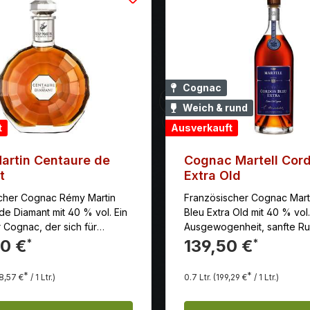
fen von De Luze wurde mit
n Spirituosen-
ungen gekürt.
Cognac
Weich & rund
t
Ausverkauft
artin Centaure de
Cognac Martell Cor
t
Extra Old
cher Cognac Rémy Martin
Französischer Cognac Mart
de Diamant mit 40 % vol. Ein
Bleu Extra Old mit 40 % vol
 Cognac, der sich für
Ausgewogenheit, sanfte Run
Anlässe eignet. Er ist ein
anhaltender Abgang, der si
0 €
139,50 €
*
*
r Kenner und Liebhaber von
Noten von kandierter Oran
gen Cognacs.
auszeichnet. Reichhaltig und
*
*
98,57 €
/ 1 Ltr.)
0.7 Ltr.
(199,29 €
/ 1 Ltr.)