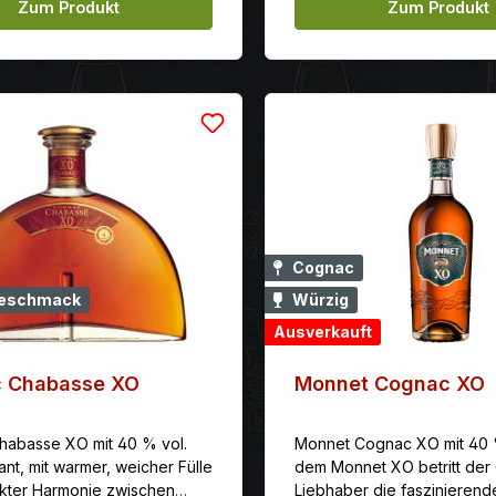
Zum Produkt
Zum Produkt
Cognac
eschmack
Würzig
Ausverkauft
 Chabasse XO
Monnet Cognac XO
abasse XO mit 40 % vol.
Monnet Cognac XO mit 40 %
nt, mit warmer, weicher Fülle
dem Monnet XO betritt der
kter Harmonie zwischen
Liebhaber die faszinierend