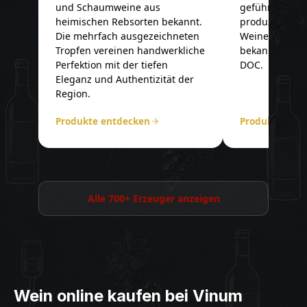
und Schaumweine aus
geführt. Auf 1
heimischen Rebsorten bekannt.
produziert es 
Die mehrfach ausgezeichneten
Weine, allen 
Tropfen vereinen handwerkliche
bekannten We
Perfektion mit der tiefen
DOC.
Eleganz und Authentizität der
Region.
Produkte entdecken
Produkte ent
Alle 700+ Erzeuger anzeigen
Wein online kaufen bei Vinum