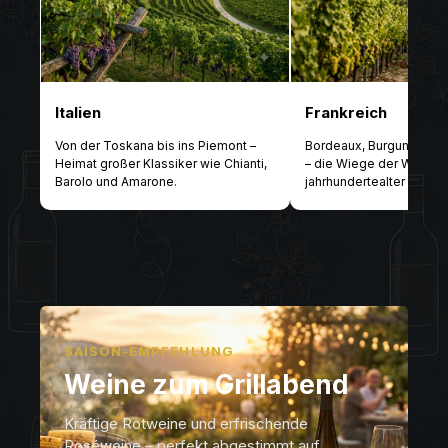
Italien
Frankreich
Von der Toskana bis ins Piemont –
Bordeaux, Burgund un
Heimat großer Klassiker wie Chianti,
– die Wiege der Weinkult
Barolo und Amarone.
jahrhundertealter Traditi
SAISON-EMPFEHLUNG
Weine zum Grillabend
Kräftige Rotweine und erfrischende
Roséweine – perfekt abgestimmt auf