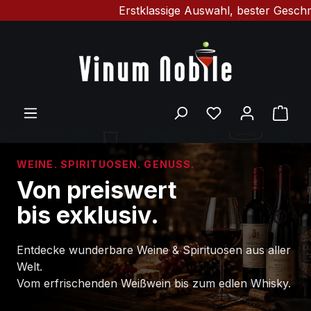
Erstklassige Auswahl, bester Geschmack & sc
Zum Hauptinhalt springen
Du hast 0 Produ
Ware
WEINE. SPIRITUOSEN. GENUSS.
Von preiswert
bis exklusiv.
Entdecke wunderbare Weine & Spirituosen aus aller
Welt.
Vom erfrischenden Weißwein bis zum edlen Whisky.