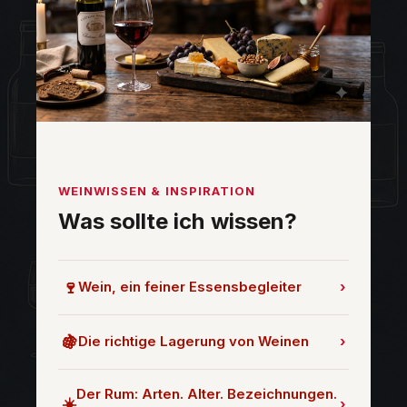
WEINWISSEN & INSPIRATION
Was sollte ich wissen?
🍷
Wein, ein feiner Essensbegleiter
›
🍇
Die richtige Lagerung von Weinen
›
Der Rum: Arten. Alter. Bezeichnungen.
☀️
›