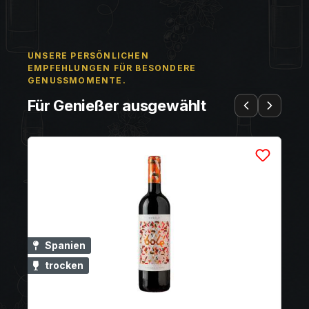
UNSERE PERSÖNLICHEN
EMPFEHLUNGEN FÜR BESONDERE
GENUSSMOMENTE.
Für Genießer ausgewählt
Spanien
Sp
trocken
tr