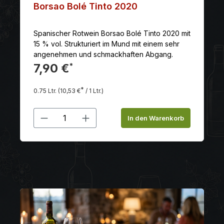
n
Borsao Bolé Tinto 2020
B
rg
Spanischer Rotwein Borsao Bolé Tinto 2020 mit
S
15 % vol. Strukturiert im Mund mit einem sehr
mi
angenehmen und schmackhaften Abgang.
s
7,90 €
1
*
*
0.75 Ltr.
(10,53 €
/ 1 Ltr.)
0.
wünschten Wert ein oder benutze die Schal
Produkt Anzahl: Gib den gewünschte
P
In den Warenkorb