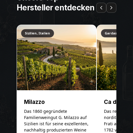
Hersteller entdecken
Sizilien, Italien
Gardasee, Italie
Milazzo
Ca dei Frat
Das 1860 gegründete
Das renommie
Familienweingut G. Milazzo auf
norditalienisc
Sizilien ist für seine exzellenten,
Frati am Garda
nachhaltig produzierten Weine
1782 von der F