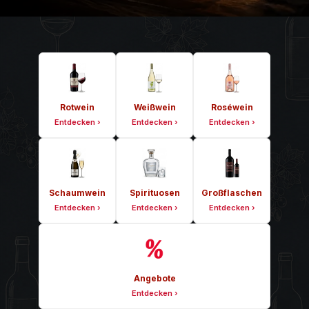
Rotwein
Weißwein
Roséwein
Entdecken ›
Entdecken ›
Entdecken ›
Schaumwein
Spirituosen
Großflaschen
Entdecken ›
Entdecken ›
Entdecken ›
Angebote
Entdecken ›