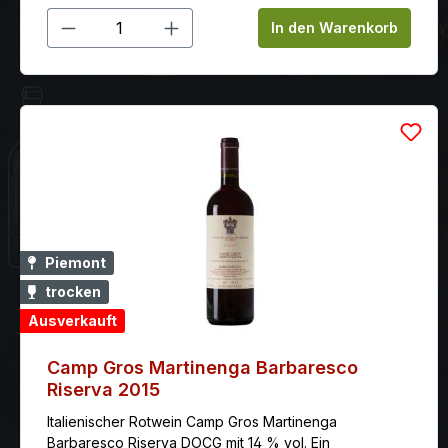
Produkt Anzahl: Gib den gewünschten
In den Warenkorb
Piemont
trocken
Ausverkauft
Camp Gros Martinenga Barbaresco
Riserva 2015
Italienischer Rotwein Camp Gros Martinenga
Barbaresco Riserva DOCG mit 14 % vol. Ein