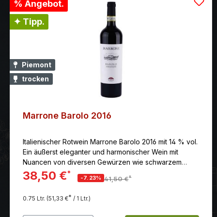
% Angebot.
✦ Tipp.
Piemont
trocken
Marrone Barolo 2016
Italienischer Rotwein Marrone Barolo 2016 mit 14 % vol.
Ein äußerst eleganter und harmonischer Wein mit
Nuancen von diversen Gewürzen wie schwarzem
Pfeffer und Trüffel.
38,50 €
*
*
-7.23%
41,50 €
*
0.75 Ltr.
(51,33 €
/ 1 Ltr.)