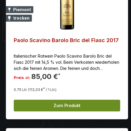
Piemont
trocken
Paolo Scavino Barolo Bric del Fiasc 2017
Italienischer Rotwein Paolo Scavino Barolo Bric del
Fiasc 2017 mit 14,5 % vol. Beim Verkosten wiederholen
sich die feinen Aromen. Die feinen und doch
zupackenden, jungen Tannine, harmonieren jetzt
85,00 €
*
Preis
ab
schon ganz gut mit der lebendigen Säure und gut
vorhandenen Mineralik.
*
0.75 Ltr.
(113,33 €
/ 1 Ltr.)
Zum Produkt