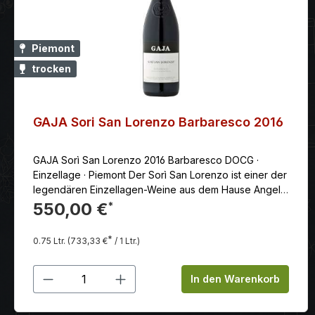
Piemont
trocken
GAJA Sori San Lorenzo Barbaresco 2016
GAJA Sorì San Lorenzo 2016 Barbaresco DOCG ·
Einzellage · Piemont Der Sorì San Lorenzo ist einer der
legendären Einzellagen-Weine aus dem Hause Angelo
Gaja – und zählt zu den großen Referenzen des
550,00 €
*
Barbaresco. Der Jahrgang 2016 gilt im Piemont als
einer der stärksten der letzten Jahrzehnte: perfekte
*
0.75 Ltr.
(733,33 €
/ 1 Ltr.)
Reife, präzise Struktur, enorme Lagerfähigkeit. Die
Lage Sorì San Lorenzo Der Weinberg liegt in der
Produkt Anzahl: Gib den gewünschten
Gemeinde Barbaresco und zählt zu den
In den Warenkorb
renommiertesten Crus der Region. „Sorì“ bezeichnet
im piemontesischen Dialekt eine besonders