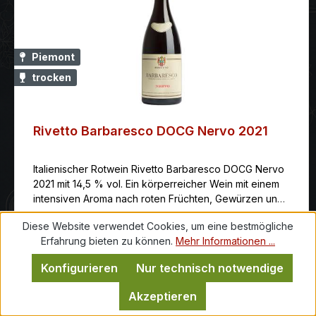
Piemont
trocken
Rivetto Barbaresco DOCG Nervo 2021
Italienischer Rotwein Rivetto Barbaresco DOCG Nervo
2021 mit 14,5 % vol. Ein körperreicher Wein mit einem
intensiven Aroma nach roten Früchten, Gewürzen und
Veilchen. Am Gaumen ist er samtig und elegant mit gut
45,90 €
*
Diese Website verwendet Cookies, um eine bestmögliche
eingebundenen Tanninen
Erfahrung bieten zu können.
Mehr Informationen ...
*
0.75 Ltr.
(61,20 €
/ 1 Ltr.)
Konfigurieren
Nur technisch notwendige
Produkt Anzahl: Gib den gewünschten
In den Warenkorb
Akzeptieren