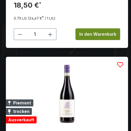
perfekten Gleichgewicht zwischen der Säure und
18,50 €
*
Frische des Barbera und der Struktur, Eleganz und
Langlebigkeit des Nebbiolo.
*
0.75 Ltr.
(24,67 €
/ 1 Ltr.)
Produkt Anzahl: Gib den gewünschten
In den Warenkorb
Piemont
trocken
Ausverkauft