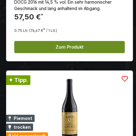
DOCG 2016 mit 14,5 % vol. Ein sehr harmonischer
Geschmack und lang anhaltend im Abgang.
57,50 €
*
*
0.75 Ltr.
(76,67 €
/ 1 Ltr.)
Zum Produkt
✦ Tipp.
Piemont
trocken
Bald ausverkauft