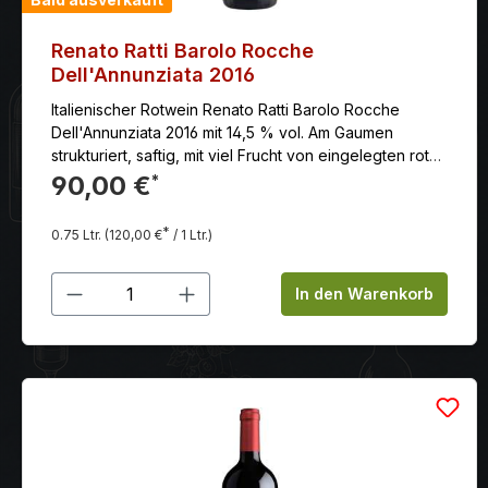
Renato Ratti Barolo Rocche
Dell'Annunziata 2016
Italienischer Rotwein Renato Ratti Barolo Rocche
Dell'Annunziata 2016 mit 14,5 % vol. Am Gaumen
strukturiert, saftig, mit viel Frucht von eingelegten roten
Früchten, dazu etwas Leder, Trüffel und Karamell.
90,00 €
*
Langer, eleganter Nachhall.
*
0.75 Ltr.
(120,00 €
/ 1 Ltr.)
Produkt Anzahl: Gib den gewünschten
In den Warenkorb