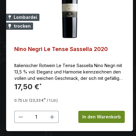
Lombardei
trocken
Nino Negri Le Tense Sassella 2020
Italienischer Rotwein Le Tense Sassella Nino Negri mit
13,5 % vol. Eleganz und Harmonie kennzeichnen den
vollen und weichen Geschmack, der sich mit gefälligen
Dörrpflaumen- und Gewürznoten ausgiebig
17,50 €
*
verabschiedet.
*
0.75 Ltr.
(23,33 €
/ 1 Ltr.)
Produkt Anzahl: Gib den gewünschten
In den Warenkorb