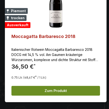
Piemont
trocken
Ausverkauft
Moccagatta Barbaresco 2018
Italienischer Rotwein Moccagatta Barbaresco 2018
DOCG mit 14,5 % vol. Am Gaumen kräuterige
Würzaromen, komplexe und dichte Struktur mit Stoff
und Konzentration, feiner und langer Abgang.
36,50 €
*
*
0.75 Ltr.
(48,67 €
/ 1 Ltr.)
Zum Produkt