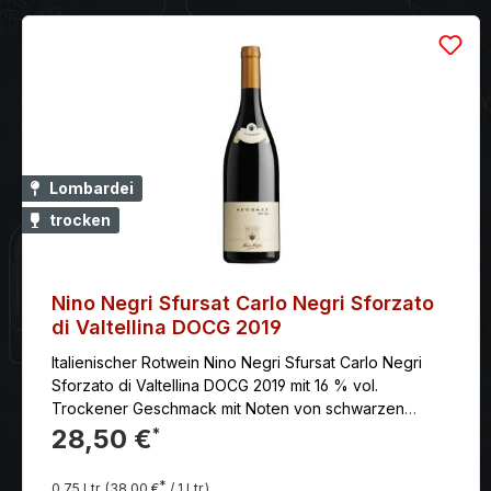
Lombardei
trocken
Nino Negri Sfursat Carlo Negri Sforzato
di Valtellina DOCG 2019
Italienischer Rotwein Nino Negri Sfursat Carlo Negri
Sforzato di Valtellina DOCG 2019 mit 16 % vol.
Trockener Geschmack mit Noten von schwarzen
Früchten, präsentem und herbem Tannin. Ein voller,
28,50 €
*
anhaltender Wein mit Noten von Nelken und Lakritze.
*
0.75 Ltr.
(38,00 €
/ 1 Ltr.)