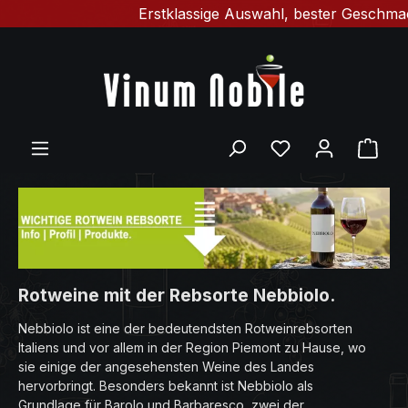
Erstklassige Auswahl, bester Geschmack & schn
Zum Hauptinhalt springen
Du hast 0 Produ
Ware
Rotweine mit der Rebsorte Nebbiolo.
Nebbiolo ist eine der bedeutendsten Rotweinrebsorten
Italiens und vor allem in der Region Piemont zu Hause, wo
sie einige der angesehensten Weine des Landes
hervorbringt. Besonders bekannt ist Nebbiolo als
Grundlage für Barolo und Barbaresco, zwei der