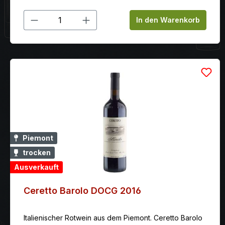
Produkt Anzahl: Gib den gewünschten
In den Warenkorb
Piemont
trocken
Ausverkauft
Ceretto Barolo DOCG 2016
Italienischer Rotwein aus dem Piemont. Ceretto Barolo