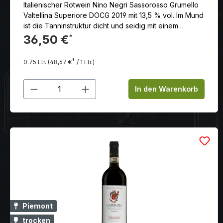
Italienischer Rotwein Nino Negri Sassorosso Grumello
Valtellina Superiore DOCG 2019 mit 13,5 % vol. Im Mund
ist die Tanninstruktur dicht und seidig mit einem
herzhaften Auftakt und einem langen Abgang. Ein Wein
36,50 €
*
mit großer Vertikalität und Verfeinerungspotenzial.
*
0.75 Ltr.
(48,67 €
/ 1 Ltr.)
Produkt Anzahl: Gib den gewünschten
In den Warenkorb
Piemont
trocken