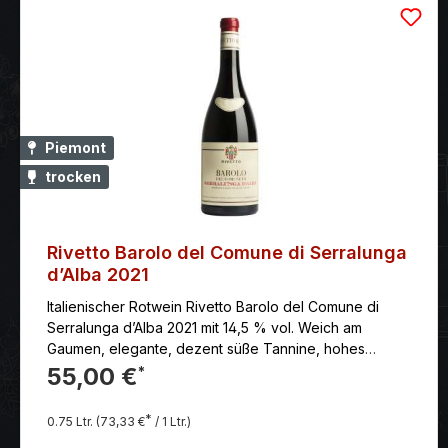
Piemont
trocken
Rivetto Barolo del Comune di Serralunga
d’Alba 2021
Italienischer Rotwein Rivetto Barolo del Comune di
Serralunga d’Alba 2021 mit 14,5 % vol. Weich am
Gaumen, elegante, dezent süße Tannine, hohes
Reifepotenzial
55,00 €
*
*
0.75 Ltr.
(73,33 €
/ 1 Ltr.)