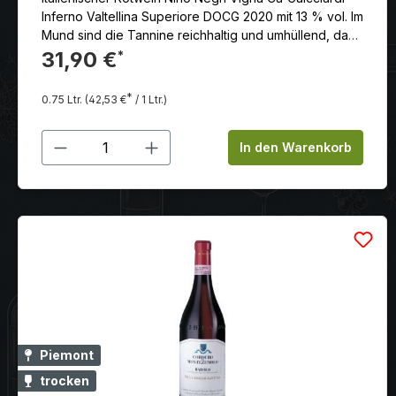
Inferno Valtellina Superiore DOCG 2020 mit 13 % vol. Im
Mund sind die Tannine reichhaltig und umhüllend, das
Ergebnis der Reifung in einer warmen und hellen
31,90 €
*
Umgebung.
*
0.75 Ltr.
(42,53 €
/ 1 Ltr.)
Produkt Anzahl: Gib den gewünschten
In den Warenkorb
Piemont
trocken