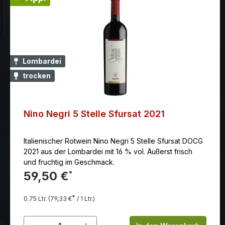
Lombardei
trocken
Nino Negri 5 Stelle Sfursat 2021
Italienischer Rotwein Nino Negri 5 Stelle Sfursat DOCG
2021 aus der Lombardei mit 16 % vol. Äußerst frisch
und fruchtig im Geschmack.
59,50 €
*
*
0.75 Ltr.
(79,33 €
/ 1 Ltr.)
Produkt Anzahl: Gib den gewünschten