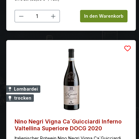
Produkt Anzahl: Gib den gewünschten
In den Warenkorb
Lombardei
trocken
Nino Negri Vigna Ca´Guicciardi Inferno
Valtellina Superiore DOCG 2020
Italienischer Rotwein Nino Negri Vigna Ca´Guicciardi