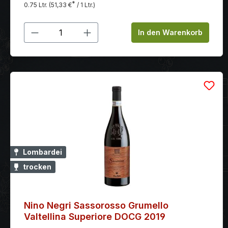
von Angelo Gaja: terroirgeprägt, präzise und
*
0.75 Ltr.
(51,33 €
/ 1 Ltr.)
geschmackvollen Abgang. Ein weiteres Jahr der
kompromisslos qualitätsorientiert. Er gehört zu den
Flaschenreifung verleiht dem Wein eine ideale
Weinen, die Barbaresco weltweit definiert haben.
Produkt Anzahl: Gib den gewünschten
Ausgewogenheit seiner natürlichen Robustheit.
In den Warenkorb
Lombardei
trocken
Nino Negri Sassorosso Grumello
Valtellina Superiore DOCG 2019