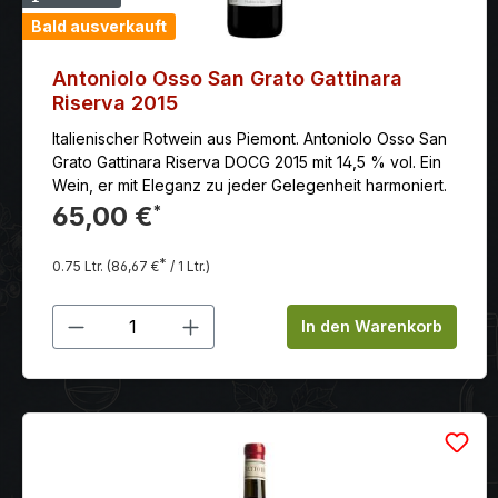
Bald ausverkauft
Antoniolo Osso San Grato Gattinara
Riserva 2015
Italienischer Rotwein aus Piemont. Antoniolo Osso San
Grato Gattinara Riserva DOCG 2015 mit 14,5 % vol. Ein
Wein, er mit Eleganz zu jeder Gelegenheit harmoniert.
65,00 €
*
*
0.75 Ltr.
(86,67 €
/ 1 Ltr.)
Produkt Anzahl: Gib den gewünschten
In den Warenkorb