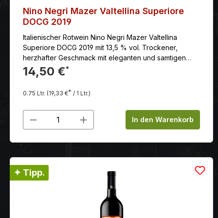
Nino Negri Mazer Valtellina Superiore
DOCG 2019
Italienischer Rotwein Nino Negri Mazer Valtellina
Superiore DOCG 2019 mit 13,5 % vol. Trockener,
herzhafter Geschmack mit eleganten und samtigen
Tanninen.
14,50 €
*
*
0.75 Ltr.
(19,33 €
/ 1 Ltr.)
Produkt Anzahl: Gib den gewünschten
In den Warenkorb
✦ Tipp.