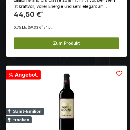
Emilion Grand Cru Classé 2018 mit 14 % vol. Der Wein
ist kraftvoll, voller Energie und sehr elegant am
Gaumen.
44,50 €
*
*
0.75 Ltr.
(59,33 €
/ 1 Ltr.)
Zum Produkt
% Angebot.
Saint-Émilion
trocken