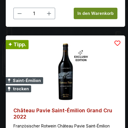
Produkt Anzahl: Gib den gewünschten
In den Warenkorb
✦ Tipp.
Saint-Émilion
trocken
Château Pavie Saint-Émilion Grand Cru
2022
Französischer Rotwein Château Pavie Saint-Émilion