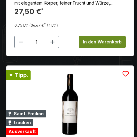
mit elegantem Körper, feiner Frucht und Würze,
ausgewogen mit zupackendem, jedoch exzellent
27,50 €
*
integrierten Gerbstoffen.
*
0.75 Ltr.
(36,67 €
/ 1 Ltr.)
Produkt Anzahl: Gib den gewünschten
In den Warenkorb
✦ Tipp.
Saint-Émilion
trocken
Ausverkauft