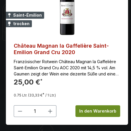
Saint-Émilion
trocken
Château Magnan la Gaffelière Saint-
Emilion Grand Cru 2020
Französischer Rotwein Château Magnan la Gaffelière
Saint-Emilion Grand Cru AOC 2020 mit 14,5 % vol. Am
Gaumen zeigt der Wein eine dezente Süße und eine
angenehme Frische mit gut integrierten Tanninen.
25,00 €
*
*
0.75 Ltr.
(33,33 €
/ 1 Ltr.)
Produkt Anzahl: Gib den gewünschten
In den Warenkorb