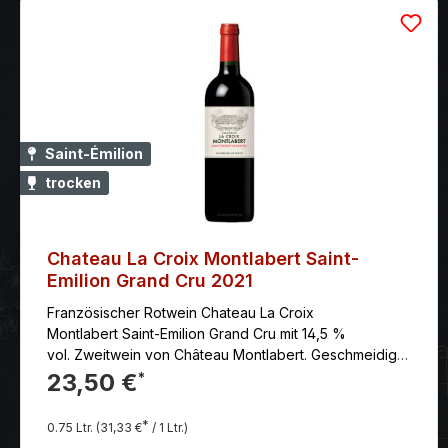
Saint-Émilion
trocken
Chateau La Croix Montlabert Saint-
Emilion Grand Cru 2021
Französischer Rotwein Chateau La Croix
Montlabert Saint-Emilion Grand Cru mit 14,5 %
vol. Zweitwein von Château Montlabert. Geschmeidiger
Wein, sehr fein fruchtig (Cassis, Brombeeren), mit
23,50 €
*
leichten Vanillenoten. Sehr feine Tannine, und dezente
würzige Noten. Das Château Dieser Saint-Emilion,
*
0.75 Ltr.
(31,33 €
/ 1 Ltr.)
Neuzugang in der Familie Castel, liegt auf der Strecke