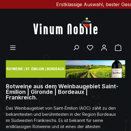
Erstklassige Auswahl, bester Geschmac
Zum Hauptinhalt springen
Du hast 0 Produ
Ware
Rotweine aus dem Weinbaugebiet Saint-
Émilion | Gironde | Bordeaux |
Frankreich.
Das Weinbaugebiet von Saint-Émilion (AOC) zählt zu den
bekanntesten und berühmtesten in der Region Bordeaux
im Südwesten Frankreichs. Es ist bekannt für seine
erstklassigen Rotweine und ist eines der ältesten