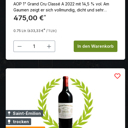
AOP 1" Grand Cru Classé A 2022 mit 14,5 % vol. Am
Gaumen zeigt er sich vollmundig, dicht und sehr
komplex, mit reifen Tanninen und einem langen,
475,00 €
*
mineralischen Abgang
*
0.75 Ltr.
(633,33 €
/ 1 Ltr.)
Produkt Anzahl: Gib den gewünschten
In den Warenkorb
Saint-Émilion
trocken