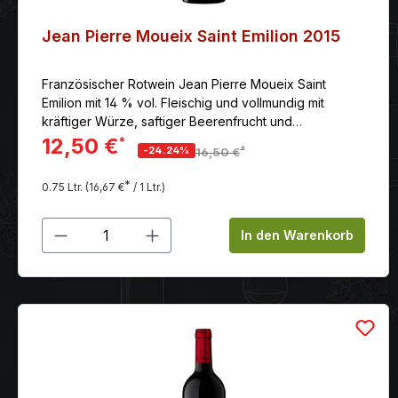
Jean Pierre Moueix Saint Emilion 2015
Französischer Rotwein Jean Pierre Moueix Saint
Emilion mit 14 % vol. Fleischig und vollmundig mit
kräftiger Würze, saftiger Beerenfrucht und
großartigem, schon heute beeindruckendem Potenzial.
12,50 €
*
*
-24.24%
16,50 €
*
0.75 Ltr.
(16,67 €
/ 1 Ltr.)
Produkt Anzahl: Gib den gewünschten
In den Warenkorb