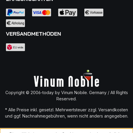
Ein Wein von ikonischer Größe Cheval Blanc 2016
vereint die Kraft eines großen Jahrgangs mit der
stilistischen Finesse des rechten Ufers. Er ist Ausdruck
höchster Präzision und zeitloser Eleganz – ein Saint-
Émilion von monumentaler Klasse. Ein Wein für
VERSANDMETHODEN
Sammler, Kenner und besondere Anlässe.
Copyright © 2006-today by Vinum Nobile. Germany / All Rights
Reserved.
* Alle Preise inkl. gesetzl. Mehrwertsteuer zzgl.
Versandkosten
und ggf. Nachnahmegebühren, wenn nicht anders angegeben.