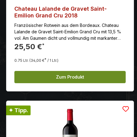
Chateau Lalande de Gravet Saint-
Emilion Grand Cru 2018
Französischer Rotwein aus dem Bordeaux. Chateau
Lalande de Gravet Saint-Emilion Grand Cru mit 13,5 %
vol. Am Gaumen dicht und vollmundig mit markanter
Frucht und präsentem, doch seidig gereiftem,
25,50 €
*
geschmeidigem Tannin, fruchtige und leicht erdige
Noten verschmelzen mit der sanft eingebundenen
*
0.75 Ltr.
(34,00 €
/ 1 Ltr.)
Eiche
Zum Produkt
✦ Tipp.