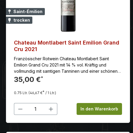
Saint-Émilion
trocken
Chateau Montlabert Saint Emilion Grand
Cru 2021
Französischer Rotwein Chateau Montlabert Saint
Emilion Grand Cru 2021 mit 14 % vol. Kräftig und
vollmundig mit samtigen Tanninen und einer schönen
Balance zwischen Frucht, Säure und Holz. Aromen von
35,00 €
*
reifen Brombeeren, Kirschen, Zedernholz, Lakritz und
Tabak.
*
0.75 Ltr.
(46,67 €
/ 1 Ltr.)
Produkt Anzahl: Gib den gewünschten
In den Warenkorb