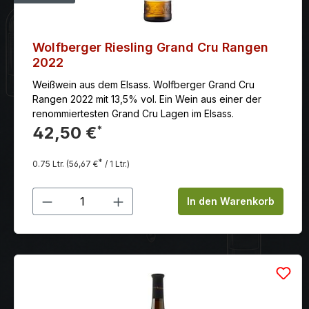
Wolfberger Riesling Grand Cru Rangen
2022
Weißwein aus dem Elsass. Wolfberger Grand Cru
Rangen 2022 mit 13,5% vol. Ein Wein aus einer der
renommiertesten Grand Cru Lagen im Elsass.
42,50 €
*
*
0.75 Ltr.
(56,67 €
/ 1 Ltr.)
Produkt Anzahl: Gib den gewünschten
In den Warenkorb