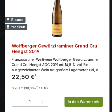
Elsass
trocken
Wolfberger Gewürztraminer Grand Cru
Hengst 2019
Französischer Weißwein Wolfberger Gewürztraminer
Grand Cru Hengst AOC 2019 mit 14,5 % vol. Ein
ausgezeichneter Wein mit großem Lagerpotenzial, der
mit dem Alter noch an Ausdruck gewinnt. Der
22,50 €
*
Wolfberger Gewürztraminer Grand Cru Hengst AOC
2018 ist ein ausgezeichneter Weißwein aus dem Elsass.
*
0.75 Ltr.
(30,00 €
/ 1 Ltr.)
Die Weine der Grand Cru Lage Hengst überzeugen
durch Schwung, Kraft sowie Lebendigkeit und ihrem
Produkt Anzahl: Gib den gewünschten
eher „wilden“ Charakter. Mit zunehmender Lagerung
In den Warenkorb
verfeinert sich der „Hengst“ und wird umgänglicher. Ein
wahres „Rassepferd“, das Gourmets und Kenner