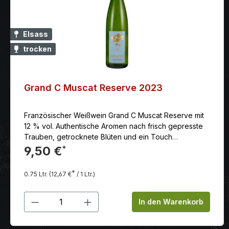
Elsass
trocken
Grand C Muscat Reserve 2023
Französischer Weißwein Grand C Muscat Reserve mit
12 % vol. Authentische Aromen nach frisch gepresste
Trauben, getrocknete Blüten und ein Touch
geriebener Muskatnuss.
9,50 €
*
*
0.75 Ltr.
(12,67 €
/ 1 Ltr.)
Produkt Anzahl: Gib den gewünschten
In den Warenkorb