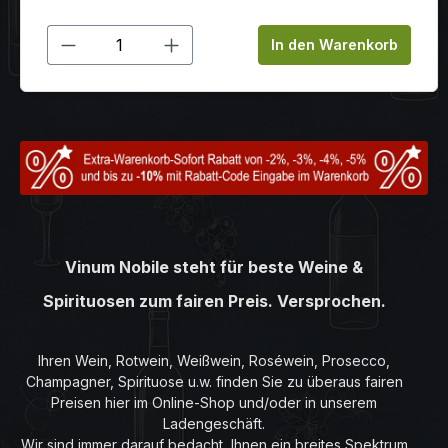
Produkt Anzahl: Gib den gewünschten
In den Warenkorb
Vinum Nobile steht für beste Weine &
Spirituosen zum fairen Preis. Versprochen.
Ihren Wein, Rotwein, Weißwein, Roséwein, Prosecco,
Champagner, Spirituose u.w. finden Sie zu überaus fairen
Preisen hier im Online-Shop und/oder in unserem
Ladengeschäft.
Wir sind immer darauf bedacht, Ihnen ein breites Spektrum