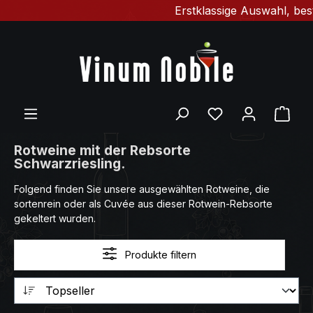
Erstklassige Auswahl, best
Zum Hauptinhalt springen
Du hast 0 Produ
Ware
Rotweine mit der Rebsorte
Schwarzriesling.
Folgend finden Sie unsere ausgewählten Rotweine, die
sortenrein oder als Cuvée aus dieser Rotwein-Rebsorte
gekeltert wurden.
Produkte filtern