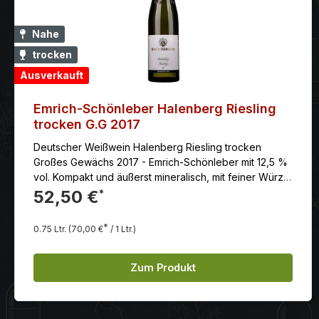
Nahe
trocken
Ausverkauft
Emrich-Schönleber Halenberg Riesling
trocken G.G 2017
Deutscher Weißwein Halenberg Riesling trocken
Großes Gewächs 2017 - Emrich-Schönleber mit 12,5 %
vol. Kompakt und äußerst mineralisch, mit feiner Würze
und Frucht, viel Power und ein tolles Gerüst, ziemlich
52,50 €
*
komplex und tiefgründig, elegante und lebendige
Säure, die von subtiler und feiner Mineralität begleitet
*
0.75 Ltr.
(70,00 €
/ 1 Ltr.)
wird, tolle Balance und Länge.
Zum Produkt