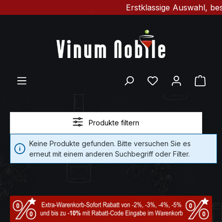
Erstklassige Auswahl, bes
Zum Hauptinhalt springen
Du hast 0 Produ
Ware
Produkte filtern
Keine Produkte gefunden. Bitte versuchen Sie es
erneut mit einem anderen Suchbegriff oder Filter.