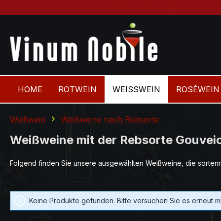
 Hauptinhalt springen
Zur Suche springen
Zur Hauptnavigation springen
HOME
ROTWEIN
WEISSWEIN
ROSÉWEIN
Weißwein
Weißweine nach Rebsorte
Weißweine mit der Rebsorte Gouvei
Folgend finden Sie unsere ausgewählten Weißweine, die sortenr
Keine Produkte gefunden. Bitte versuchen Sie es erneut mi