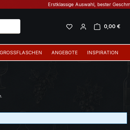
Erstklassige Auswahl, bester Geschmack & 
Du hast 0 Produkte auf 
0,00 €
Ware
GROSSFLASCHEN
ANGEBOTE
INSPIRATION
.