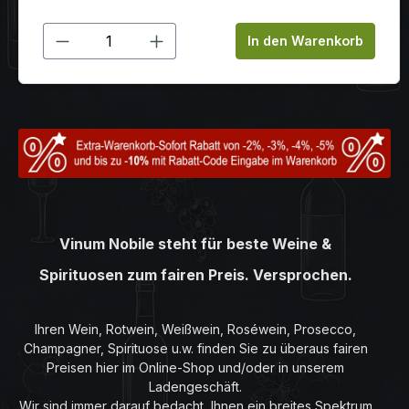
Produkt Anzahl: Gib den gewünschten
In den Warenkorb
Vinum Nobile steht für beste Weine &
Spirituosen zum fairen Preis. Versprochen.
Ihren Wein, Rotwein, Weißwein, Roséwein, Prosecco,
Champagner, Spirituose u.w. finden Sie zu überaus fairen
Preisen hier im Online-Shop und/oder in unserem
Ladengeschäft.
Wir sind immer darauf bedacht, Ihnen ein breites Spektrum