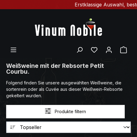
Erstklassige Auswahl, beste
Zum Hauptinhalt springen
Du hast 0 Produ
Ware
Weißweine mit der Rebsorte Petit
Courbu.
Folgend finden Sie unsere ausgewählten Weißweine, die
sortenrein oder als Cuvée aus dieser Weißwein-Rebsorte
gekeltert wurden.
Produkte filtern