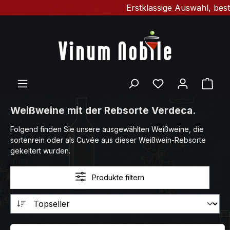
Erstklassige Auswahl, beste
Zum Hauptinhalt springen
Du hast 0 Produ
Ware
Weißweine mit der Rebsorte Verdeca.
Folgend finden Sie unsere ausgewählten Weißweine, die
sortenrein oder als Cuvée aus dieser Weißwein-Rebsorte
gekeltert wurden.
Produkte filtern