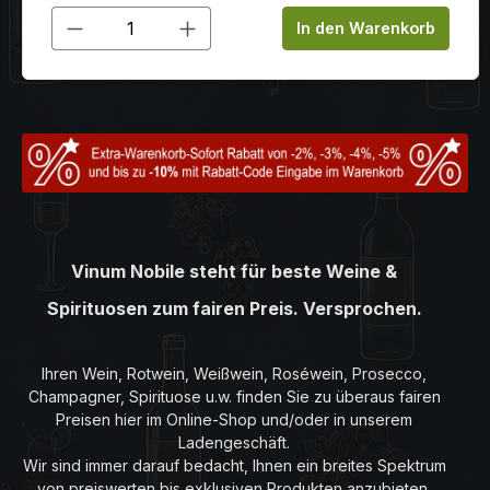
Produkt Anzahl: Gib den gewünschten
In den Warenkorb
Vinum Nobile steht für beste Weine &
Spirituosen zum fairen Preis. Versprochen.
Ihren Wein, Rotwein, Weißwein, Roséwein, Prosecco,
Champagner, Spirituose u.w. finden Sie zu überaus fairen
Preisen hier im Online-Shop und/oder in unserem
Ladengeschäft.
Wir sind immer darauf bedacht, Ihnen ein breites Spektrum
von preiswerten bis exklusiven Produkten anzubieten.