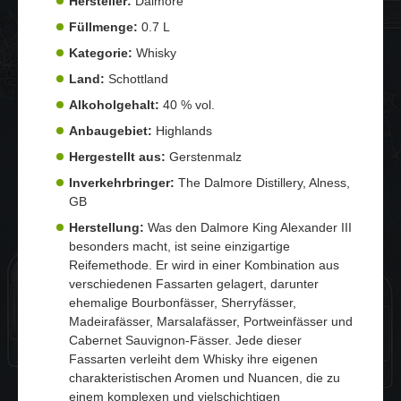
Hersteller:
Dalmore
Füllmenge:
0.7 L
Kategorie:
Whisky
Land:
Schottland
Alkoholgehalt:
40 % vol.
Anbaugebiet:
Highlands
Hergestellt aus:
Gerstenmalz
Inverkehrbringer:
The Dalmore Distillery, Alness,
GB
Herstellung:
Was den Dalmore King Alexander III
besonders macht, ist seine einzigartige
Reifemethode. Er wird in einer Kombination aus
verschiedenen Fassarten gelagert, darunter
ehemalige Bourbonfässer, Sherryfässer,
Madeirafässer, Marsalafässer, Portweinfässer und
Cabernet Sauvignon-Fässer. Jede dieser
Fassarten verleiht dem Whisky ihre eigenen
charakteristischen Aromen und Nuancen, die zu
einem komplexen und vielschichtigen