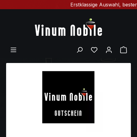
Erstklassige Auswahl, bester 
Zum Hauptinhalt springen
Ware
Bildergalerie überspringen