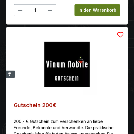
Online einlösbar im Warenkorb und/oder persönlich
Produkt Anzahl: Gib den gewünschten 
im Ladengeschäft.
In den Warenkorb
Gutschein 200€
200,- € Gutschein zum verschenken an liebe
Freunde, Bekannte und Verwandte. Die praktische
Geschenk-Idee für jeden Anlass, verschenken Sie