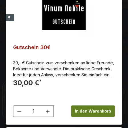
Gutschein 30€
30,- € Gutschein zum verschenken an liebe Freunde,
Bekannte und Verwandte. Die praktische Geschenk-
Idee für jeden Anlass, verschenken Sie einfach einen
Gutschein.Ob Geburtstag, Weihnachten, Einladung,
30,00 €
*
Einzug oder Jubiläum, ein Einkaufsgutschein ist immer
das passende Geschenk oder Mitbringsel.Versand
als Papiergutschein. Ebenso Online einlösbar im
Warenkorb und/oder persönlich im Ladengeschäft.
Produkt Anzahl: Gib den gewünschten 
In den Warenkorb