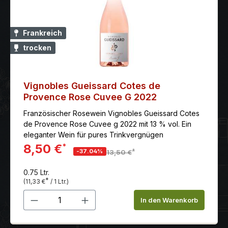
Frankreich
trocken
Vignobles Gueissard Cotes de
Provence Rose Cuvee G 2022
Französischer Rosewein Vignobles Gueissard Cotes
de Provence Rose Cuvee g 2022 mit 13 % vol. Ein
eleganter Wein für pures Trinkvergnügen
8,50 €
*
*
-37.04%
13,50 €
0.75 Ltr.
*
(11,33 €
/ 1 Ltr.)
Produkt Anzahl: Gib den gewünschten 
In den Warenkorb