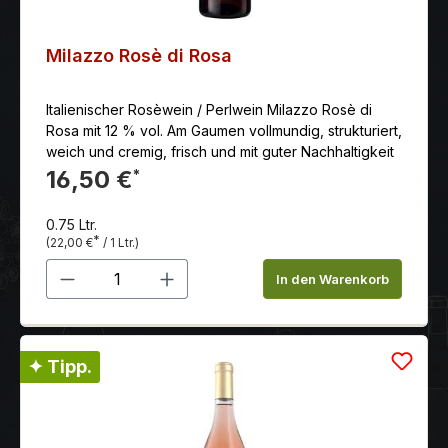
Milazzo Rosè di Rosa
Italienischer Rosèwein / Perlwein Milazzo Rosè di
Rosa mit 12 % vol. Am Gaumen vollmundig, strukturiert,
weich und cremig, frisch und mit guter Nachhaltigkeit
16,50 €
*
0.75 Ltr.
*
(22,00 €
/ 1 Ltr.)
Produkt Anzahl: Gib den gewünschten 
In den Warenkorb
✦ Tipp.