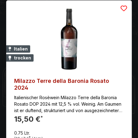
Italien
trocken
Milazzo Terre della Baronia Rosato
2024
Italienischer Rosèwein Milazzo Terre della Baronia
Rosato DOP 2024 mit 12,5 % vol. Weinig. Am Gaumen
ist er duftend, strukturiert und von ausgezeichneter
Ausgewogenheit, um die Geschmacksbeständigkeit
15,50 €
*
zu gewährleisten. Eine babyrosa Farbe. In der Nase
offenbart sich eine intensive Fruchtigkeit mit Noten
0.75 Ltr.
von Brombeeren und Himbeeren, die durch einen
*