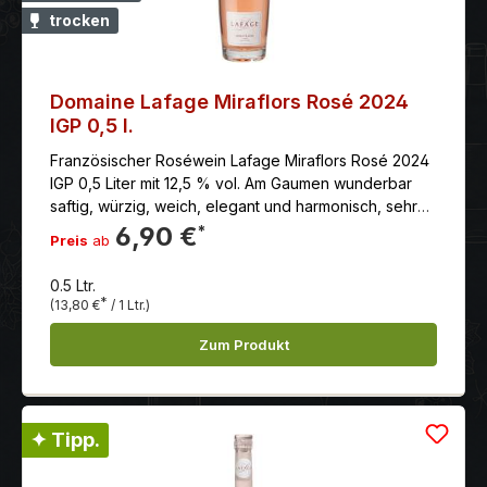
trocken
Domaine Lafage Miraflors Rosé 2024
IGP 0,5 l.
Französischer Roséwein Lafage Miraflors Rosé 2024
IGP 0,5 Liter mit 12,5 % vol. Am Gaumen wunderbar
saftig, würzig, weich, elegant und harmonisch, sehr
lebendig mit rundem Finale. Der Rosé leuchtet mit
6,90 €
*
Preis
ab
einer herrlich rosa schimmernden Farbe und brillanten
Reflexen im Glas. Die Nase duftet traumhaft nach
0.5 Ltr.
frisch aufgeschnittenen Erdbeeren, Brombeeren,
*
(13,80 €
/ 1 Ltr.)
einem Hauch frischer Kräuter. Am Gaumen wunderbar
saftig, würzig, weich, elegant und harmonisch, sehr
Zum Produkt
lebendig mit rundem Finale. Passt ausgezeichnet zu
Spaghetti Bolognese, Pizza mit Schinken und Käse,
Ratatouille und Paella.
✦ Tipp.