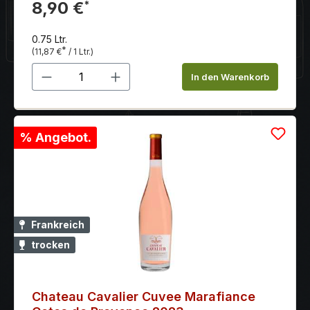
Balance zwischen Frucht, Alkohol und Säure.
8,90 €
*
0.75 Ltr.
*
(11,87 €
/ 1 Ltr.)
Produkt Anzahl: Gib den gewünschten 
In den Warenkorb
% Angebot.
Frankreich
trocken
Chateau Cavalier Cuvee Marafiance