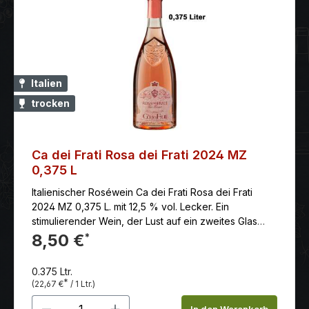
Italien
trocken
Ca dei Frati Rosa dei Frati 2024 MZ
0,375 L
Italienischer Roséwein Ca dei Frati Rosa dei Frati
2024 MZ 0,375 L. mit 12,5 % vol. Lecker. Ein
stimulierender Wein, der Lust auf ein zweites Glas
macht.
8,50 €
*
0.375 Ltr.
*
(22,67 €
/ 1 Ltr.)
Produkt Anzahl: Gib den gewünschten 
In den Warenkorb