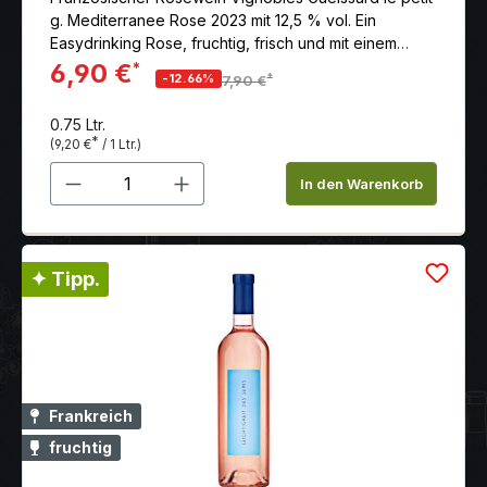
g. Mediterranee Rose 2023 mit 12,5 % vol. Ein
Easydrinking Rose, fruchtig, frisch und mit einem
guten Trinkfluss.
6,90 €
*
*
-12.66%
7,90 €
0.75 Ltr.
*
(9,20 €
/ 1 Ltr.)
Produkt Anzahl: Gib den gewünschten 
In den Warenkorb
✦ Tipp.
Frankreich
fruchtig