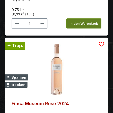
0.75 Ltr.
*
(11,33 €
/ 1 Ltr.)
Produkt Anzahl: Gib den gewünschten 
In den Warenkorb
✦ Tipp.
Spanien
trocken
Finca Museum Rosé 2024