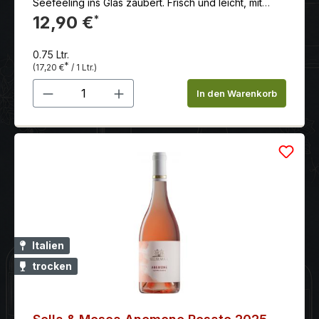
Seefeeling ins Glas zaubert. Frisch und leicht, mit
einer feinen Säure.
12,90 €
*
0.75 Ltr.
*
(17,20 €
/ 1 Ltr.)
Produkt Anzahl: Gib den gewünschten 
In den Warenkorb
Italien
trocken