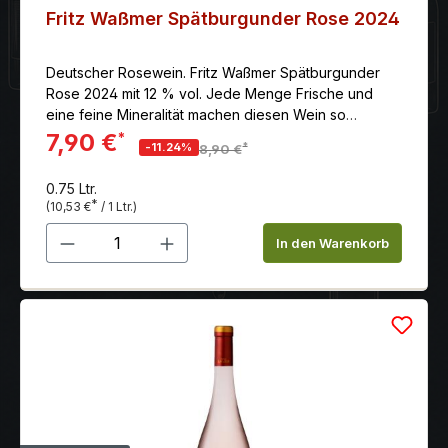
Fritz Waßmer Spätburgunder Rose 2024
Deutscher Rosewein. Fritz Waßmer Spätburgunder
Rose 2024 mit 12 % vol. Jede Menge Frische und
eine feine Mineralität machen diesen Wein so
spannend.
7,90 €
*
*
-11.24%
8,90 €
0.75 Ltr.
*
(10,53 €
/ 1 Ltr.)
Produkt Anzahl: Gib den gewünschten 
In den Warenkorb