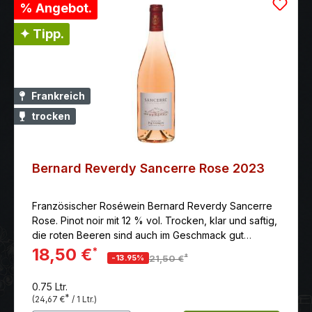
% Angebot.
✦ Tipp.
Frankreich
trocken
Bernard Reverdy Sancerre Rose 2023
Französischer Roséwein Bernard Reverdy Sancerre
Rose. Pinot noir mit 12 % vol. Trocken, klar und saftig,
die roten Beeren sind auch im Geschmack gut
nachvollziehbar, durchzogen von feinfruchtiger
18,50 €
*
*
-13.95%
21,50 €
Säure, frisch und lebendig. Anbaugebiet: Frankreich -
Loire Erzeuger: Domaine Bernard Reverdy
0.75 Ltr.
Rebsorten: 100% Pinot Noir Farbe: rose Reifegrad:
*
(24,67 €
/ 1 Ltr.)
genießen Farbe: klar und lachsfarben Duft: frischer