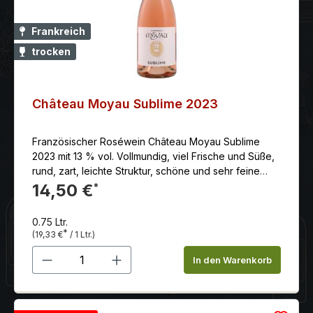
Frankreich
trocken
Château Moyau Sublime 2023
Französischer Roséwein Château Moyau Sublime
2023 mit 13 % vol. Vollmundig, viel Frische und Süße,
rund, zart, leichte Struktur, schöne und sehr feine
Bitterkeit, komplex und lang, duftige Noten von roten
14,50 €
*
Früchten, floral, milchig, abgerundet mit Noten von
Kokos und Gewürzen. Ein hochklassiger Rosé … ein
0.75 Ltr.
Genuss-Rosé der obersten Klasse
*
(19,33 €
/ 1 Ltr.)
Produkt Anzahl: Gib den gewünschten 
In den Warenkorb