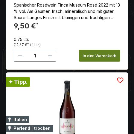
Spanischer Roséwein Finca Museum Rosé 2022 mit 13
% vol. Am Gaumen frisch, mineralisch und mit guter
Säure. Langes Finish mit blumigen und fruchtigen
Noten, die Lust auf mehr machen.
9,50 €
*
0.75 Ltr.
*
(12,67 €
/ 1 Ltr.)
Produkt Anzahl: Gib den gewünschten 
In den Warenkorb
✦ Tipp.
Italien
Perlend | trocken