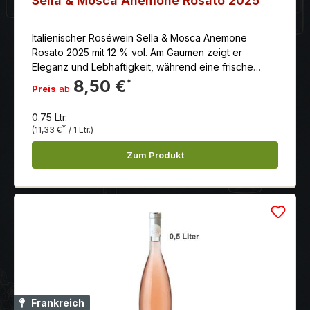
Sella & Mosca Anemone Rosato 2025
Italienischer Roséwein Sella & Mosca Anemone
Rosato 2025 mit 12 % vol. Am Gaumen zeigt er
Eleganz und Lebhaftigkeit, während eine frische
Säure das Geschmacksbild harmonisch abrundet.
8,50 €
*
Preis
ab
Dieser Wein spiegelt die Vielfalt Sardiniens wider und
eignet sich hervorragend für genussvolle Momente.
0.75 Ltr.
*
(11,33 €
/ 1 Ltr.)
Zum Produkt
Frankreich