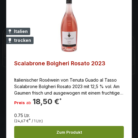
Italien
trocken
Scalabrone Bolgheri Rosato 2023
Italienischer Roséwein von Tenuta Guado al Tasso
Scalabrone Bolgheri Rosato 2023 mit 12,5 % vol. Am
Gaumen frisch und ausgewogen mit einem fruchtigen
anhaltenden Nachgeschmack. Anbaugebiet: Italien -
18,50 €
*
Preis
ab
Toskana Erzeuger: Antinori - Tenuta Guado al Tasso
Rebsorten: 10% Syrah, 40% Merlot, 40% Cabernet
0.75 Ltr.
Sauvignon, 10% Diverse Farbe: rosé Reifegrad:
*
(24,67 €
/ 1 Ltr.)
Genießen und Lagerungsfähig Beschreibung:Ein
Bandit mit dem Spitznamen „Scalabrone“ verlieh
Zum Produkt