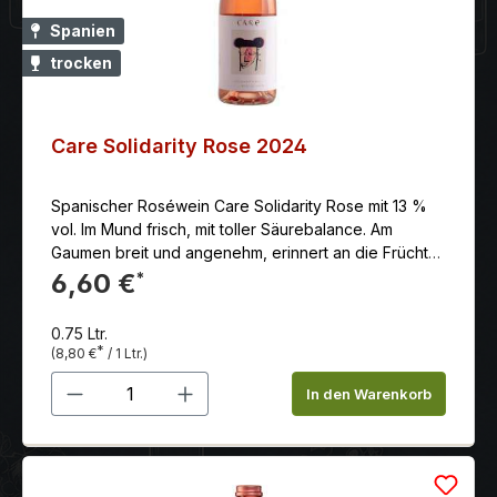
Keltertechnik, werden Fruchtigkeit und Eleganz
gesteuert. Der biologische Säureabbau fördert die
Spanien
Harmonie und der Ausbau in Eichenfässern (Barrique)
trocken
verleiht dem Wein Tiefe und Charakter.
Care Solidarity Rose 2024
Spanischer Roséwein Care Solidarity Rose mit 13 %
vol. Im Mund frisch, mit toller Säurebalance. Am
Gaumen breit und angenehm, erinnert an die Früchte,
die in der Nase erscheinen.
6,60 €
*
0.75 Ltr.
*
(8,80 €
/ 1 Ltr.)
Produkt Anzahl: Gib den gewünschten 
In den Warenkorb