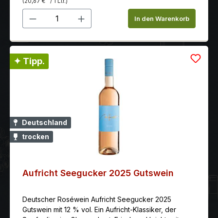
(20,67 €
/ 1 Ltr.)
Hauch von Litschi gemildert werden.
Produkt Anzahl: Gib den gewünschten 
In den Warenkorb
✦ Tipp.
Deutschland
trocken
Aufricht Seegucker 2025 Gutswein
Deutscher Roséwein Aufricht Seegucker 2025
Gutswein mit 12 % vol. Ein Aufricht-Klassiker, der