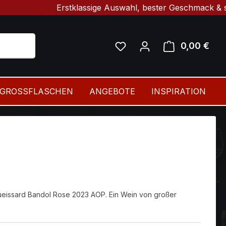
Erstklassige Auswahl, bester Geschmack & schnelle 
0,00 €
Ware
GROSSFLASCHEN
ANGEBOTE
INSPIRATION
ueissard Bandol Rose 2023 AOP. Ein Wein von großer