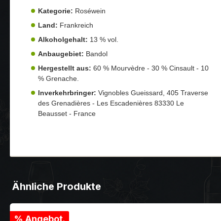
Kategorie:
Roséwein
Land:
Frankreich
Alkoholgehalt:
13 % vol.
Anbaugebiet:
Bandol
Hergestellt aus:
60 % Mourvèdre - 30 % Cinsault - 10
% Grenache.
Inverkehrbringer:
Vignobles Gueissard, 405 Traverse
des Grenadières - Les Escadenières 83330 Le
Beausset - France
Ähnliche Produkte
% Angebot.