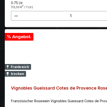
0.75 Ltr.
*
(13,33 €
/ 1 Ltr.)
Produkt Anzahl: Gib den gewünscht
% Angebot.
Frankreich
trocken
Vignobles Gueissard Cotes de Provence Ros
Französischer Rosewein Vignobles Gueissard Cotes de Prove