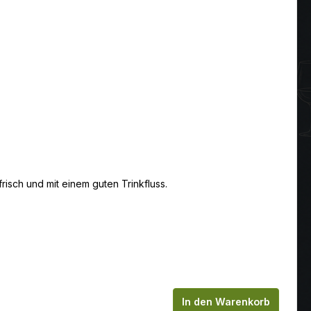
risch und mit einem guten Trinkfluss.
chen um die Anzahl zu erhöhen oder zu
In den Warenkorb