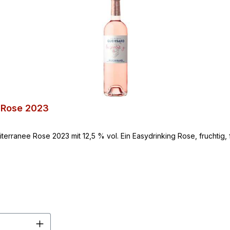
e Rose 2023
erranee Rose 2023 mit 12,5 % vol. Ein Easydrinking Rose, fruchtig, f
en Wert ein oder benutze die Schaltflä