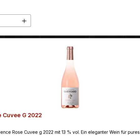
en Wert ein oder benutze die Schaltflä
e Cuvee G 2022
nce Rose Cuvee g 2022 mit 13 % vol. Ein eleganter Wein für pure