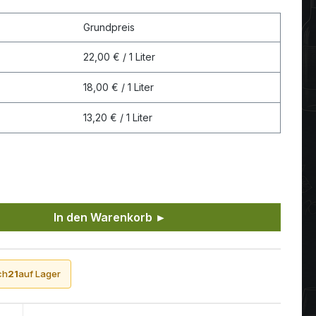
Grundpreis
22,00 € / 1 Liter
18,00 € / 1 Liter
13,20 € / 1 Liter
ünschten Wert ein oder benutze die Sch
In den Warenkorb ►
ch
21
auf Lager