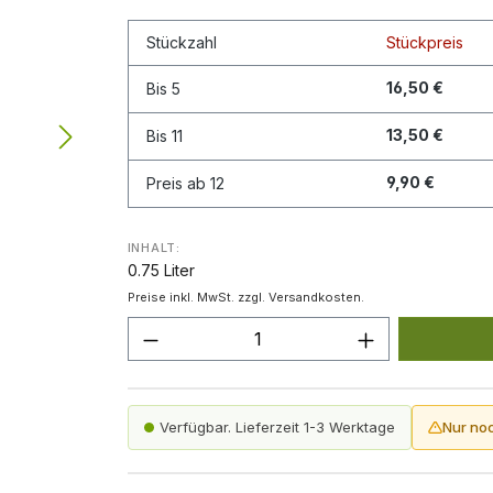
Stückzahl
Stückpreis
16,50 €
Bis
5
13,50 €
Bis
11
9,90 €
Preis ab
12
INHALT:
0.75 Liter
Preise inkl. MwSt. zzgl. Versandkosten.
Produkt Anzahl: Gib den gew
Verfügbar. Lieferzeit 1-3 Werktage
Nur no