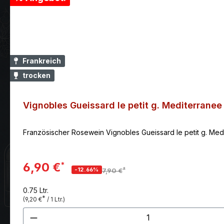
Frankreich
trocken
Vignobles Gueissard le petit g. Mediterrane
Französischer Rosewein Vignobles Gueissard le petit g. Medit
6,90 €
*
*
-12.66%
7,90 €
0.75 Ltr.
*
(9,20 €
/ 1 Ltr.)
Produkt Anzahl: Gib den gewünscht