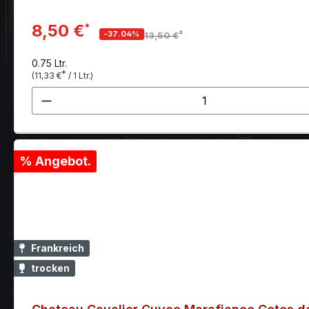
8,50 €
*
*
-37.04%
13,50 €
0.75 Ltr.
*
(11,33 €
/ 1 Ltr.)
Produkt Anzahl: Gib den gewünscht
% Angebot.
Frankreich
trocken