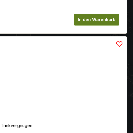
chen um die Anzahl zu erhöhen oder zu
In den Warenkorb
s Trinkvergnügen