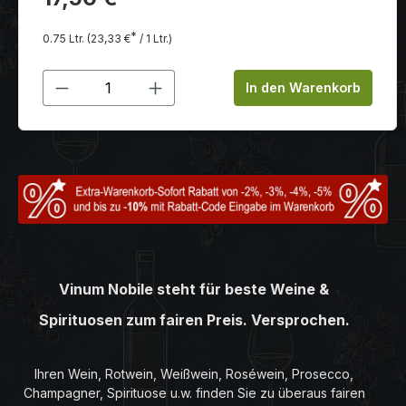
*
0.75 Ltr.
(23,33 €
/ 1 Ltr.)
Produkt Anzahl: Gib den gewünschten
In den Warenkorb
Vinum Nobile steht für beste Weine &
Spirituosen zum fairen Preis. Versprochen.
Ihren Wein, Rotwein, Weißwein, Roséwein, Prosecco,
Champagner, Spirituose u.w. finden Sie zu überaus fairen