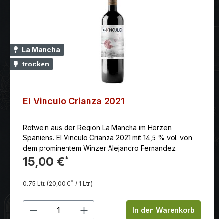
La Mancha
trocken
El Vinculo Crianza 2021
Rotwein aus der Region La Mancha im Herzen
Spaniens. El Vinculo Crianza 2021 mit 14,5 % vol. von
dem prominentem Winzer Alejandro Fernandez.
15,00 €
*
*
0.75 Ltr.
(20,00 €
/ 1 Ltr.)
Produkt Anzahl: Gib den gewünschten
In den Warenkorb