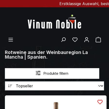
Erstklassige Auswahl, beste
Zum Hauptinhalt springen
Du hast 0 Produ
Ware
Rotweine aus der Weinbauregion La
Mancha | Spanien.
Produkte filtern