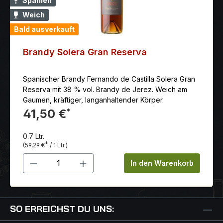
Spanien
Weich
Bald ausverkauft
Brandy Solera Gran Reserva
Spanischer Brandy Fernando de Castilla Solera Gran
Reserva mit 38 % vol. Brandy de Jerez. Weich am
Gaumen, kräftiger, langanhaltender Körper.
41,50 €
*
0.7 Ltr.
*
(59,29 €
/ 1 Ltr.)
Produkt Anzahl: Gib den gewünschten 
In den Warenkorb
SO ERREICHST DU UNS: