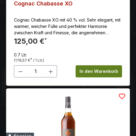
Cognac Chabasse XO
Cognac Chabasse XO mit 40 % vol. Sehr elegant, mit
warmer, weicher Fülle und perfekter Harmonie
zwischen Kraft und Finesse, die angenehmen
Portweinnoten der Nase verschmelzen auf der
125,00 €
*
Zunge mit den würzigen Noten der Eiche, während
frische Noten von weißen Blüten dem Chabasse XO
0.7 Ltr.
eine erstaunliche Frische und großartige Länge
*
(178,57 €
/ 1 Ltr.)
verleihen.
Produkt Anzahl: Gib den gewünschten 
In den Warenkorb