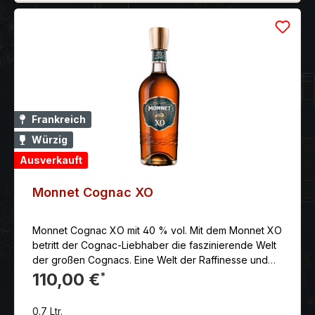
Frankreich
Würzig
Ausverkauft
Monnet Cognac XO
Monnet Cognac XO mit 40 % vol. Mit dem Monnet XO
betritt der Cognac-Liebhaber die faszinierende Welt
der großen Cognacs. Eine Welt der Raffinesse und
Eleganz, in der jeder Schluck einen neuen Aspekt
110,00 €
*
dieser komplexen Komposition enthüllt. Es ist ein
reines Vergnügen für die Sinne!
0.7 Ltr.