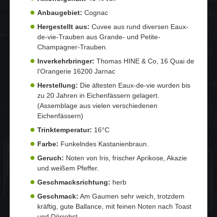
Anbaugebiet:
Cognac
Hergestellt aus:
Cuvee aus rund diversen Eaux-
de-vie-Trauben aus Grande- und Petite-
Champagner-Trauben.
Inverkehrbringer:
Thomas HINE & Co, 16 Quai de
l’Orangerie 16200 Jarnac
Herstellung:
Die ältesten Eaux-de-vie wurden bis
zu 20 Jahren in Eichenfässern gelagert.
(Assemblage aus vielen verschiedenen
Eichenfässern)
Trinktemperatur:
16°C
Farbe:
Funkelndes Kastanienbraun.
Geruch:
Noten von Iris, frischer Aprikose, Akazie
und weißem Pfeffer.
Geschmacksrichtung:
herb
Geschmack:
Am Gaumen sehr weich, trotzdem
kräftig, gute Ballance, mit feinen Noten nach Toast
und Dörrobst.