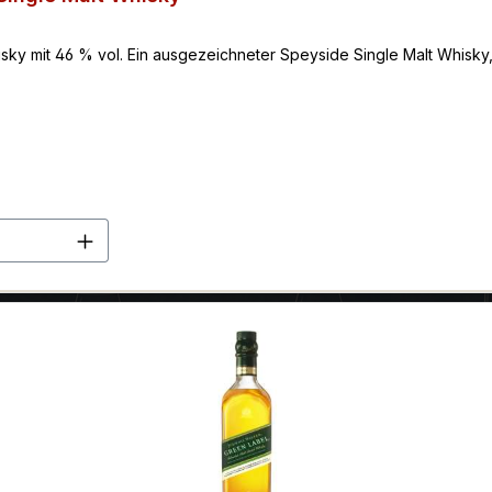
ky mit 46 % vol. Ein ausgezeichneter Speyside Single Malt Whisky, 
en Wert ein oder benutze die Schaltflä