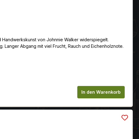
und Handwerkskunst von Johnnie Walker widerspiegelt.
Langer Abgang mit viel Frucht, Rauch und Eichenholznote.
chen um die Anzahl zu erhöhen oder zu
In den Warenkorb