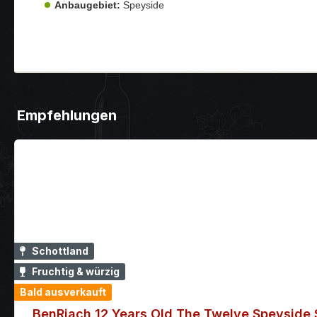
Anbaugebiet:
Speyside
Empfehlungen
Schottland
Fruchtig & würzig
Bald ausverkauft
BenRiach 12 Years Old The Twelve Speyside 