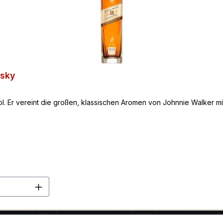
isky
l. Er vereint die großen, klassischen Aromen von Johnnie Walker 
en Wert ein oder benutze die Schaltflä