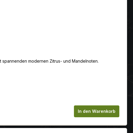
mit spannenden modernen Zitrus- und Mandelnoten.
chen um die Anzahl zu erhöhen oder zu
In den Warenkorb