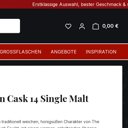
Erstklassige Auswahl, bester Geschmack & schnelle L
0,00 €
Ware
GROSSFLASCHEN
ANGEBOTE
INSPIRATION
n Cask 14 Single Malt
 traditionell weichen, honigsüßen Charakter von The