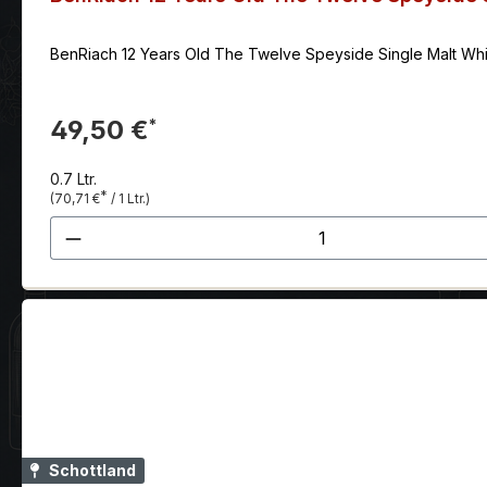
BenRiach 12 Years Old The Twelve Speyside Single Malt Whis
49,50 €
*
0.7 Ltr.
*
(70,71 €
/ 1 Ltr.)
Produkt Anzahl: Gib den gewünscht
Schottland