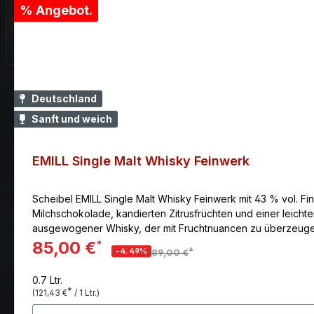
% Angebot.
Deutschland
Sanft und weich
EMILL Single Malt Whisky Feinwerk
Scheibel EMILL Single Malt Whisky Feinwerk mit 43 % vol. Fin
Milchschokolade, kandierten Zitrusfrüchten und einer leicht
ausgewogener Whisky, der mit Fruchtnuancen zu überzeuge
85,00 €
*
*
-4.49%
89,00 €
0.7 Ltr.
*
(121,43 €
/ 1 Ltr.)