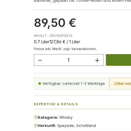
Balvenie, gepaart mit Toffee-Noten und einem Ha
89,50 €
INHALT:
GRUNDPREIS
0.7 Liter
127,86 € / 1 Liter
Preise inkl. MwSt. zzgl. Versandkosten.
Produkt Anzahl: Gib den gew
Verfügbar. Lieferzeit 1-3 Werktage
Nur no
EXPERTISE & DETAILS
Kategorie:
Whisky
Herkunft:
Speyside, Schottland