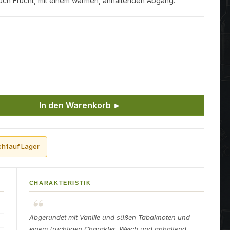
uch Frucht, mit einem warmen, anhaltenden Abgang.
ünschten Wert ein oder benutze die Sch
In den Warenkorb ►
ch
1
auf Lager
CHARAKTERISTIK
Abgerundet mit Vanille und süßen Tabaknoten und
einem fruchtigen Charakter. Weich und anhaltend.