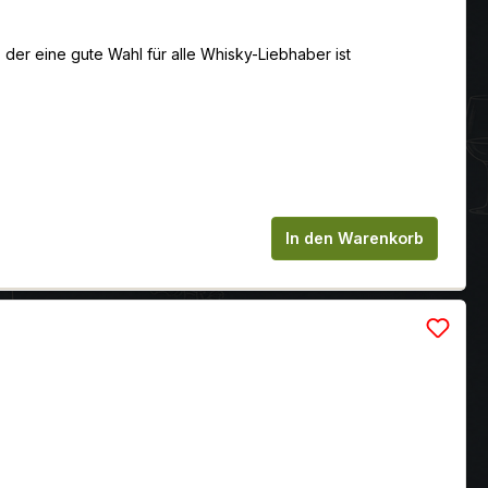
der eine gute Wahl für alle Whisky-Liebhaber ist
chen um die Anzahl zu erhöhen oder zu
In den Warenkorb