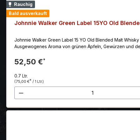
Rauchig
Bald ausverkauft
Johnnie Walker Green Label 15YO Old Blend
Johnnie Walker Green Label 15 YO Old Blended Malt Whisky m
Ausgewogenes Aroma von grünen Äpfeln, Gewürzen und dezen
52,50 €
*
0.7 Ltr.
*
(75,00 €
/ 1 Ltr.)
Produkt Anzahl: Gib den gewünscht