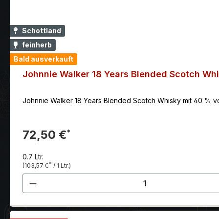
Schottland
feinherb
Bald ausverkauft
Johnnie Walker 18 Years Blended Scotch Wh
Johnnie Walker 18 Years Blended Scotch Whisky mit 40 % vo
72,50 €
*
0.7 Ltr.
*
(103,57 €
/ 1 Ltr.)
Produkt Anzahl: Gib den gewünscht