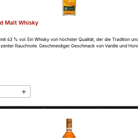
ed Malt Whisky
it 43 % vol. Ein Whisky von höchster Qualität, der die Tradition 
ter Rauchnote. Geschmeidiger Geschmack von Vanille und Honig. 
en Wert ein oder benutze die Schaltflä