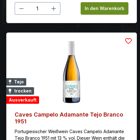
Produkt Anzahl: Gib den gewünschten
In den Warenkorb
Tejo
trocken
Ausverkauft
Caves Campelo Adamante Tejo Branco
1951
Portugiesischer Weißwein Caves Campelo Adamante
Tejo Branco 1951 mit 13 % vol. Dieser Wein enthält die