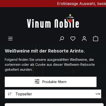
Erstklassige Auswahl, bester
Zum Hauptinhalt springen
Du hast 0 Produ
Ware
Weißweine mit der Rebsorte Arinto.
Folgend finden Sie unsere ausgewählten Weißweine, die
sortenrein oder als Cuvée aus dieser Weißwein-Rebsorte
gekeltert wurden.
Produkte filtern