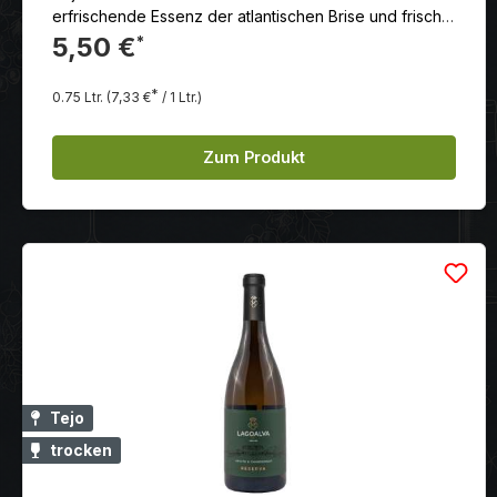
erfrischende Essenz der atlantischen Brise und frische,
direkte Noten von Zitrusfrüchten, Steinobst und
5,50 €
*
geschnittenem Gras. Komplexer Weißwein mit salzigen
Noten und frischer Säure.
*
0.75 Ltr.
(7,33 €
/ 1 Ltr.)
Zum Produkt
Tejo
trocken