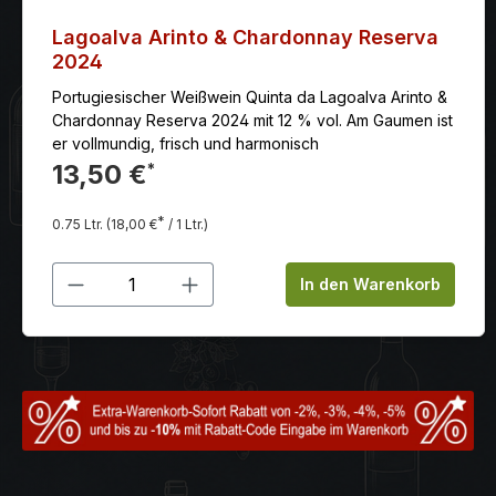
Lagoalva Arinto & Chardonnay Reserva
2024
Portugiesischer Weißwein Quinta da Lagoalva Arinto &
Chardonnay Reserva 2024 mit 12 % vol. Am Gaumen ist
er vollmundig, frisch und harmonisch
13,50 €
*
*
0.75 Ltr.
(18,00 €
/ 1 Ltr.)
Produkt Anzahl: Gib den gewünschten
In den Warenkorb