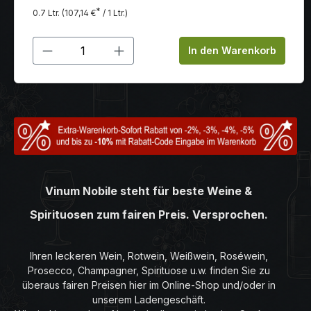
*
0.7 Ltr.
(107,14 €
/ 1 Ltr.)
Produkt Anzahl: Gib den gewünschten
In den Warenkorb
Vinum Nobile steht für beste Weine &
Spirituosen zum fairen Preis. Versprochen.
Ihren leckeren Wein, Rotwein, Weißwein, Roséwein,
Prosecco, Champagner, Spirituose u.w. finden Sie zu
überaus fairen Preisen hier im Online-Shop und/oder in
unserem Ladengeschäft.