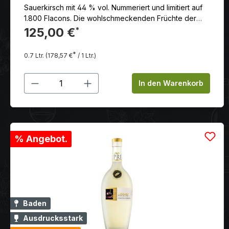
Sauerkirsch mit 44 % vol. Nummeriert und limitiert auf
1.800 Flacons. Die wohlschmeckenden Früchte der
Sorte Rubin-Sauerkirsche sind intensiv rot, saftig und
125,00 €
*
äußerst aromatisch. Der subtile Kirschbrand besticht
durch eine elegante Struktur und ein kraftvoll helles
*
0.7 Ltr.
(178,57 €
/ 1 Ltr.)
Aroma, voller Klarheit und Frucht.
Produkt Anzahl: Gib den gewünschten
In den Warenkorb
% Angebot.
Baden
Ausdrucksstark