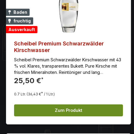
Baden
fruchtig
Ausverkauft
Scheibel Premium Schwarzwälder
Kirschwasser
Scheibel Premium Schwarzwälder Kirschwasser mit 43
% vol. Klares, transparentes Bukett. Pure Kirsche mit
frischen Mineralnoten. Reintöniger und lang
anhaltender Abgang, unterlegt von einer feinen
25,50 €
*
Mandelnote. Fazit: Keine Schnörkel, alles da, wo es
hingehört. Frucht: Bis zu 1.000 Dollenseppler-Kirschen
*
0.7 Ltr.
(36,43 €
/ 1 Ltr.)
aus der Ortenau
Zum Produkt