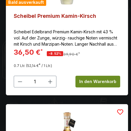
Bald ausverkauft
Scheibel Premium Kamin-Kirsch
Scheibel Edelbrand Premium Kamin-Kirsch mit 43 %
vol. Auf der Zunge, würzig- rauchige Noten vermischt
mit Kirsch und Marzipan-Noten. Langer Nachhall aus
einer suptilen, kühlen Kirsch-Rauch Note.
36,50 €
*
*
-8.52%
39,90 €
*
0.7 Ltr.
(52,14 €
/ 1 Ltr.)
Produkt Anzahl: Gib den gewünschten
In den Warenkorb