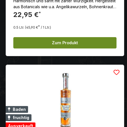
Harmonisch und sanft mit zarter Würzigkeit. Hergestellt
aus Botanicals wie u.a. Angelikawurzeln, Bohnenkraut,
Nelken und Pfefferminze. Abgerundet mit einem
22,95 €
*
Schuss Preiselbeer.
*
0.5 Ltr.
(45,90 €
/ 1 Ltr.)
Zum Produkt
Baden
fruchtig
Ausverkauft