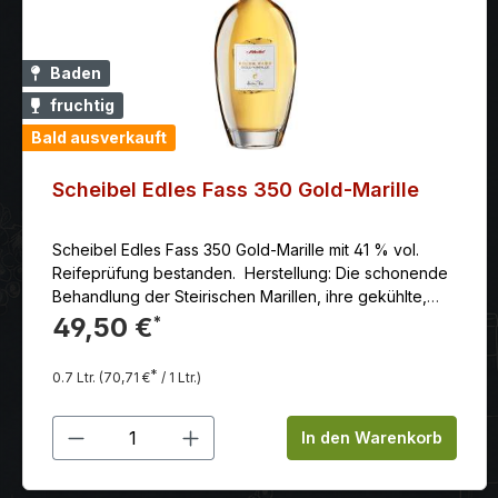
Baden
fruchtig
Bald ausverkauft
Scheibel Edles Fass 350 Gold-Marille
Scheibel Edles Fass 350 Gold-Marille mit 41 % vol.
Reifeprüfung bestanden. Herstellung: Die schonende
Behandlung der Steirischen Marillen, ihre gekühlte,
langsame Gärung sorgen dafür, dass sich die zarten
49,50 €
*
Fruchtaromen im Glas wiederfinden. Seine besondere
Note bekommt dieser Brand durch die Lagerung in
*
0.7 Ltr.
(70,71 €
/ 1 Ltr.)
Akazienholzfässern. Über Gold destilliert. Sensorik:
Diese Symphonie mannigfaltiger Aromen fängt an bei
Produkt Anzahl: Gib den gewünschten
Orange und Melone, geht über florale Nuancen bis hin
In den Warenkorb
zu Vanille, Marzipan und Karamell. Eine leichte Schärfe
von weißem Pfeffer setzt die belebende