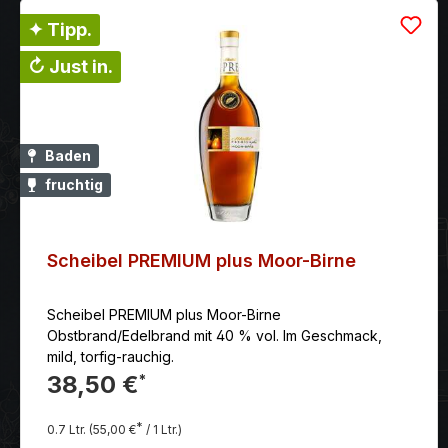
✦ Tipp.
↻ Just in.
Baden
fruchtig
Scheibel PREMIUM plus Moor-Birne
Scheibel PREMIUM plus Moor-Birne
Obstbrand/Edelbrand mit 40 % vol. Im Geschmack,
mild, torfig-rauchig.
38,50 €
*
*
0.7 Ltr.
(55,00 €
/ 1 Ltr.)