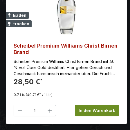
Baden
trocken
Scheibel Premium Williams Christ Birnen
Brand
Scheibel Premium Williams Christ Birnen Brand mit 40
% vol. Über Gold destilliert. Hier gehen Geruch und
Geschmack harmonisch ineinander über. Die Frucht
aus dem Rhônetal wird wunderschön in der Schwebe
28,50 €
*
gehalten. Im Abgang dezente Töne von rotem Pfeffer.
Frucht: Goldgelbe, baumgereifte Williams-Christ Birnen
*
0.7 Ltr.
(40,71 €
/ 1 Ltr.)
aus dem Rhônetal. Vor dem Einmaischen entkernt.
Inhalt: 0,7 liter
Produkt Anzahl: Gib den gewünschten
In den Warenkorb