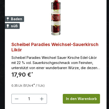
Baden
süß
Scheibel Paradies Weichsel-Sauerkirsch
Likör
Scheibel Paradies Weichsel Sauer Kirsche Edel-Likör
mit 22 % vol. Sauerkirschgeschmack vom Feinsten,
unterstützt von einer wunderbaren Würze, die dezent
an weißen Pfeffer erinnert. leichter und lebendiger
17,90 €
*
Abgang erinnert an fruchtige Mandelmousse und
Kirschmarmelade.
*
0.35 Ltr.
(51,14 €
/ 1 Ltr.)
Produkt Anzahl: Gib den gewünschten
In den Warenkorb