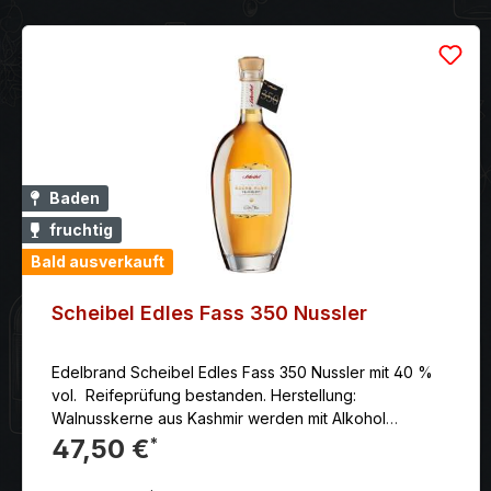
Frischekomponente. Goldmedaillen-Gewinner beim
Internationalen Spirituosen-Wettbewerb ISW 2011 in
der Kategorie "Obstbrände". Scheibel Brennerei,
Grüner Winkel 32, 77876 Kappelrodeck Vol:41%
Baden
fruchtig
Bald ausverkauft
Scheibel Edles Fass 350 Nussler
Edelbrand Scheibel Edles Fass 350 Nussler mit 40 %
vol. Reifeprüfung bestanden. Herstellung:
Walnusskerne aus Kashmir werden mit Alkohol
angesetzt. Nach mehreren Monaten wird das Mazerat
47,50 €
*
destilliert. Durch die Lagerung im Eichenfass erlangt
unser Nussler seine intensive Geschmacksstruktur.