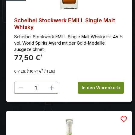
Scheibel Stockwerk EMILL Single Malt
Whisky
Scheibel Stockwerk EMILL Single Malt Whisky mit 46 %
vol. World Spirits Award mit der Gold-Medaille
ausgezeichnet.
77,50 €
*
*
0.7 Ltr.
(110,71 €
/ 1 Ltr.)
Produkt Anzahl: Gib den gewünschten
In den Warenkorb