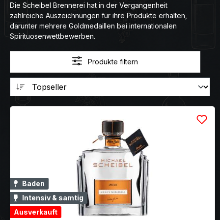
Die Scheibel Brennerei hat in der Vergangenheit
zahlreiche Auszeichnungen für ihre Produkte erhalten,
darunter mehrere Goldmedaillen bei internationalen
Spirituosenwettbewerben.
Produkte filtern
Baden
Intensiv & samtig
Ausverkauft