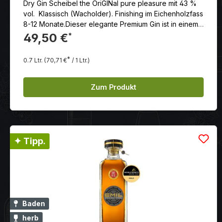
Dry Gin Scheibel the OriGINal pure pleasure mit 43 %
vol. Klassisch (Wacholder). Finishing im Eichenholzfass
8-12 Monate.Dieser elegante Premium Gin ist in einem
Cherry-Brandy Eichenfass gereift, was ihm sein
49,50 €
*
einmaliges Bukett und sein roséfarbenes Aussehen
verleiht. Harmonisch klingen Wacholder, holzige Noten
*
0.7 Ltr.
(70,71 €
/ 1 Ltr.)
und Cherry mit einem zarten Brandy-Akzent zu einem
außergewöhnlichen Konzert der Aromen zusammen.
IWSC-Quality-Award, London – Silver 2014
Zum Produkt
✦ Tipp.
Baden
herb