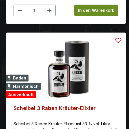
Produkt Anzahl: Gib den gewünschten
In den Warenkorb
Baden
Harmonisch
Ausverkauft
Scheibel 3 Raben Kräuter-Elixier
Scheibel 3 Raben Kräuter-Elixier mit 33 % vol. Likör.