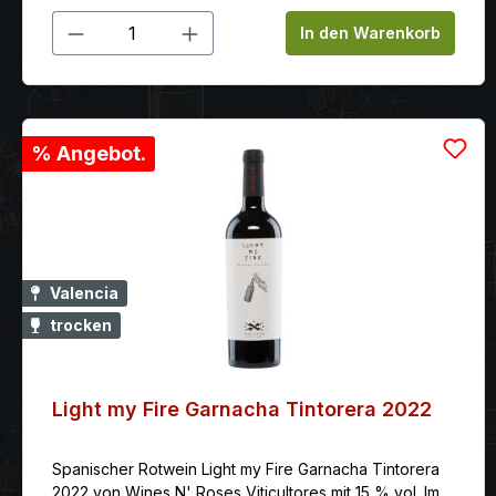
Produkt Anzahl: Gib den gewünschten
In den Warenkorb
% Angebot.
Valencia
trocken
Light my Fire Garnacha Tintorera 2022
Spanischer Rotwein Light my Fire Garnacha Tintorera
2022 von Wines N' Roses Viticultores mit 15 % vol. Im