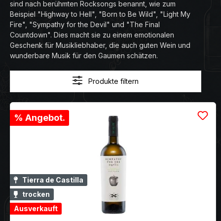
sind nach berühmten Rocksongs benannt, wie zum
Beispiel "Highway to Hell", "Born to Be Wild", "Light My
Fire", "Sympathy for the Devil" und "The Final
Countdown". Dies macht sie zu einem emotionalen
Geschenk für Musikliebhaber, die auch guten Wein und
wunderbare Musik für den Gaumen schätzen.
Produkte filtern
% Angebot.
Tierra de Castilla
trocken
Ausverkauft