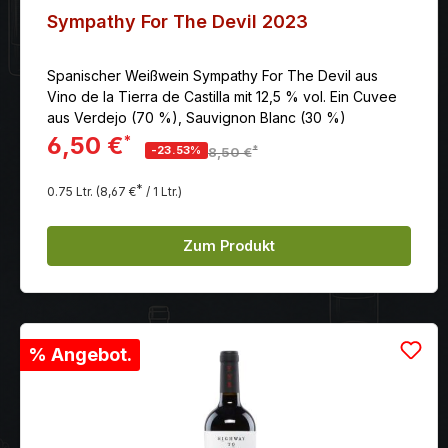
Sympathy For The Devil 2023
Spanischer Weißwein Sympathy For The Devil aus
Vino de la Tierra de Castilla mit 12,5 % vol. Ein Cuvee
aus Verdejo (70 %), Sauvignon Blanc (30 %)
6,50 €
*
*
-23.53%
8,50 €
*
0.75 Ltr.
(8,67 €
/ 1 Ltr.)
Zum Produkt
% Angebot.