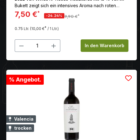
Bukett zeigt sich ein intensives Aroma nach roten
Beeren mit gerösteten und würzigen Noten, gefolgt
7,50 €
*
*
-24.24%
9,90 €
von mediterranen Kräutern.
*
0.75 Ltr.
(10,00 €
/ 1 Ltr.)
Produkt Anzahl: Gib den gewünschten
In den Warenkorb
% Angebot.
Valencia
trocken