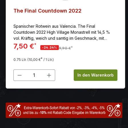
The Final Countdown 2022
Spanischer Rotwein aus Valencia. The Final
Countdown 2022 High Village Monastrell mit 14,5 %
vol. Kräftig, weich und samtig im Geschmack, mit
langem Nachhall.
7,50 €
*
*
-24.24%
9,90 €
*
0.75 Ltr.
(10,00 €
/ 1 Ltr.)
Produkt Anzahl: Gib den gewünschten
In den Warenkorb