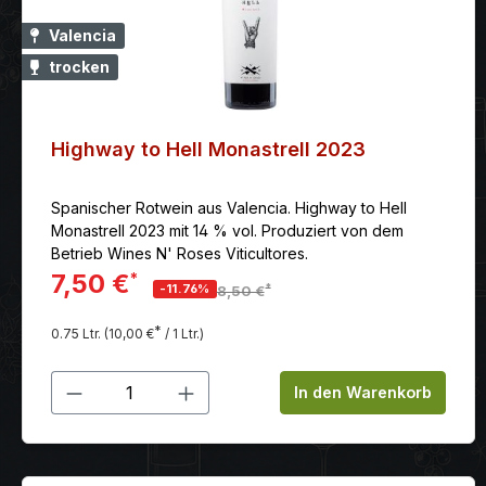
Valencia
trocken
Highway to Hell Monastrell 2023
Spanischer Rotwein aus Valencia. Highway to Hell
Monastrell 2023 mit 14 % vol. Produziert von dem
Betrieb Wines N' Roses Viticultores.
7,50 €
*
*
-11.76%
8,50 €
*
0.75 Ltr.
(10,00 €
/ 1 Ltr.)
Produkt Anzahl: Gib den gewünschten
In den Warenkorb