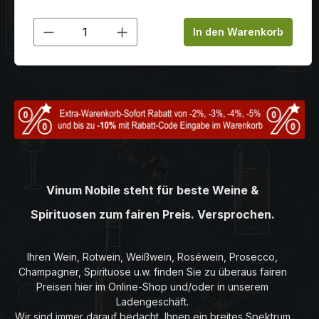
Produkt Anzahl: Gib den gewünschten
In den Warenkorb
Vinum Nobile steht für beste Weine &
Spirituosen zum fairen Preis. Versprochen.
Ihren Wein, Rotwein, Weißwein, Roséwein, Prosecco,
Champagner, Spirituose u.w. finden Sie zu überaus fairen
Preisen hier im Online-Shop und/oder in unserem
Ladengeschäft.
Wir sind immer darauf bedacht, Ihnen ein breites Spektrum