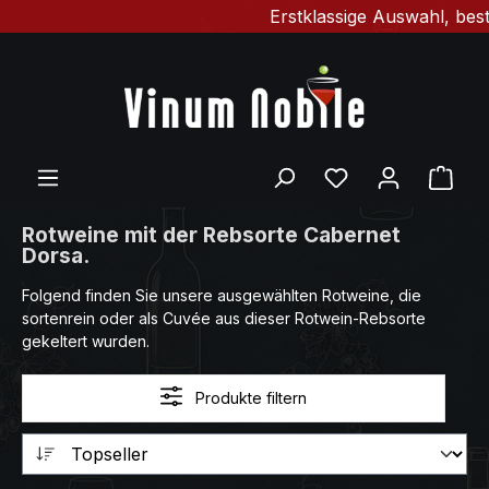
Erstklassige Auswahl, beste
Zum Hauptinhalt springen
Du hast 0 Produ
Ware
Rotweine mit der Rebsorte Cabernet
Dorsa.
Folgend finden Sie unsere ausgewählten Rotweine, die
sortenrein oder als Cuvée aus dieser Rotwein-Rebsorte
gekeltert wurden.
Produkte filtern