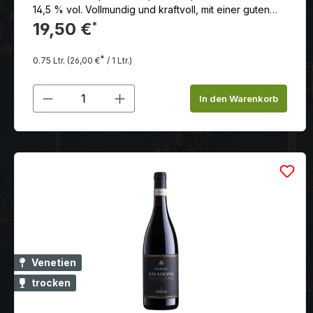
14,5 % vol. Vollmundig und kraftvoll, mit einer guten
Balance zwischen Säure und Tanninen. Der Abgang ist
19,50 €
*
lang und langanhaltend.
*
0.75 Ltr.
(26,00 €
/ 1 Ltr.)
Produkt Anzahl: Gib den gewünschten
In den Warenkorb
Venetien
trocken