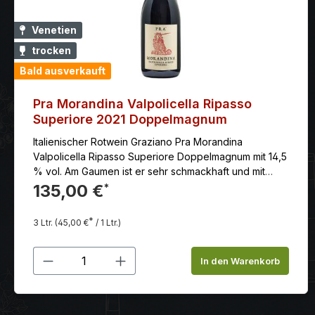
Venetien
trocken
Bald ausverkauft
Pra Morandina Valpolicella Ripasso
Superiore 2021 Doppelmagnum
Italienischer Rotwein Graziano Pra Morandina
Valpolicella Ripasso Superiore Doppelmagnum mit 14,5
% vol. Am Gaumen ist er sehr schmackhaft und mit
einer schönen Frische ausgestattet. Man findet hier
135,00 €
*
Noten von Kirschen, Pflaumenmarmelade und
Rhabarber.
*
3 Ltr.
(45,00 €
/ 1 Ltr.)
Produkt Anzahl: Gib den gewünschten
In den Warenkorb