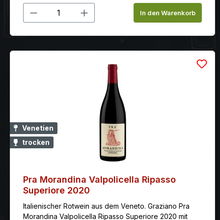
Produkt Anzahl: Gib den gewünschten
In den Warenkorb
Venetien
trocken
Pra Morandina Valpolicella Ripasso
Superiore 2020
Italienischer Rotwein aus dem Veneto. Graziano Pra
Morandina Valpolicella Ripasso Superiore 2020 mit