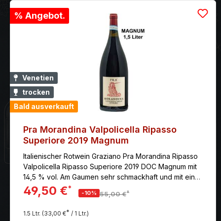
% Angebot.
Venetien
trocken
Bald ausverkauft
Pra Morandina Valpolicella Ripasso
Superiore 2019 Magnum
Italienischer Rotwein Graziano Pra Morandina Ripasso
Valpolicella Ripasso Superiore 2019 DOC Magnum mit
14,5 % vol. Am Gaumen sehr schmackhaft und mit einer
schönen Frische ausgestattet. Man findet hier Noten
49,50 €
*
*
-10%
55,00 €
von Kirschen, Pflaumenmarmelade und Rhabarber
*
1.5 Ltr.
(33,00 €
/ 1 Ltr.)