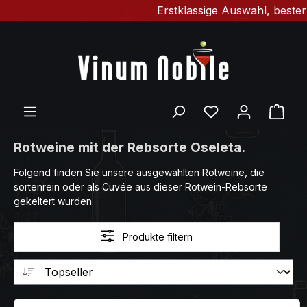
Erstklassige Auswahl, bester G
Zum Hauptinhalt springen
Du hast 0 Produ
Ware
Rotweine mit der Rebsorte Oseleta.
Folgend finden Sie unsere ausgewählten Rotweine, die
sortenrein oder als Cuvée aus dieser Rotwein-Rebsorte
gekeltert wurden.
Produkte filtern