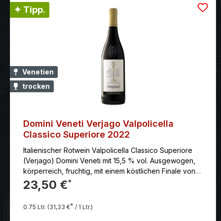
✦ Tipp.
Venetien
trocken
Domini Veneti Verjago Valpolicella
Classico Superiore 2022
Italienischer Rotwein Valpolicella Classico Superiore
(Verjago) Domini Veneti mit 15,5 % vol. Ausgewogen,
körperreich, fruchtig, mit einem köstlichen Finale von
reifen Beeren und Pflaumen.Traubenlese war Anfang
23,50 €
*
Oktober, mit ausschließlich manueller Selektion in
kleinen Kisten.
*
0.75 Ltr.
(31,33 €
/ 1 Ltr.)