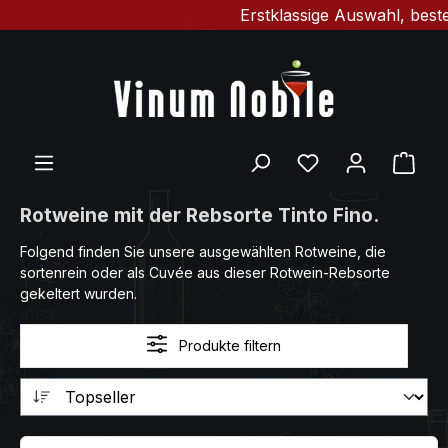
Erstklassige Auswahl, bester
Zum Hauptinhalt springen
Du hast 0 Produ
Ware
Rotweine mit der Rebsorte Tinto Fino.
Folgend finden Sie unsere ausgewählten Rotweine, die
sortenrein oder als Cuvée aus dieser Rotwein-Rebsorte
gekeltert wurden.
Produkte filtern