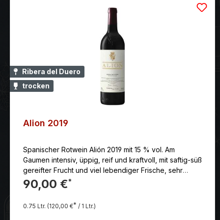
Ribera del Duero
trocken
Alion 2019
Spanischer Rotwein Alión 2019 mit 15 % vol. Am
Gaumen intensiv, üppig, reif und kraftvoll, mit saftig-süß
gereifter Frucht und viel lebendiger Frische, sehr
vollmundig, sinnlich, samtweich und vielschichtig. Land:
90,00 €
*
Spanien Anbaugebiet: DO Ribera del Duero Jahr: 2019
Erzeuger: Vega Sicilia Rebsorten: 100% Tinto Fino
*
0.75 Ltr.
(120,00 €
/ 1 Ltr.)
Farbe: rot Reifegrad: genießen und lagerungsfähig