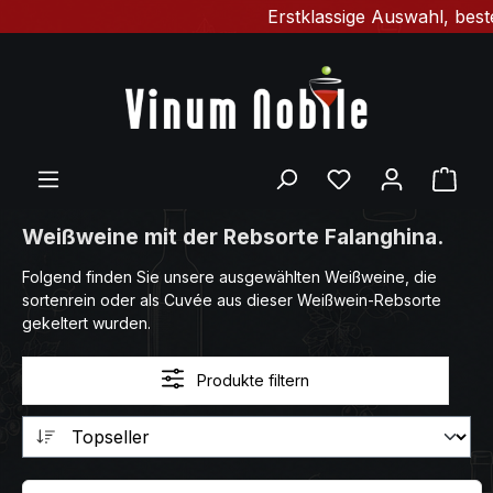
Erstklassige Auswahl, bester
Zum Hauptinhalt springen
Du hast 0 Produ
Ware
Weißweine mit der Rebsorte Falanghina.
Folgend finden Sie unsere ausgewählten Weißweine, die
sortenrein oder als Cuvée aus dieser Weißwein-Rebsorte
gekeltert wurden.
Produkte filtern