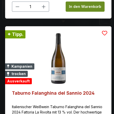
Produkt Anzahl: Gib den gewünschten
In den Warenkorb
✦ Tipp.
Kampanien
trocken
Ausverkauft
Taburno Falanghina del Sannio 2024
Italienischer Weißwein Taburno Falanghina del Sannio
2024 Fattoria La Rivolta mit 13 % vol. Der hochwertige