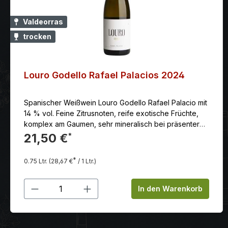
Valdeorras
trocken
Louro Godello Rafael Palacios 2024
Spanischer Weißwein Louro Godello Rafael Palacio mit
14 % vol. Feine Zitrusnoten, reife exotische Früchte,
komplex am Gaumen, sehr mineralisch bei präsenter
Säure, dicht, tief und komplex, ganz großer WeinPasst
21,50 €
*
gut zu: gebratener Seezunge und Seeteufel
Lagerfähig ca: 5 - 7 Jahre Tipp: Der Louro do Bolo
*
0.75 Ltr.
(28,67 €
/ 1 Ltr.)
stammt von 18-35 Jahre alten Reben, von kleinen
Parzellen in über 680 meter Höhe, die von Rafael
Produkt Anzahl: Gib den gewünschten
Palacios in traditineller und naturnaher Weise
In den Warenkorb
bewirtschaftet werden. Die viele Handarbeit macht sich
bezahlt und lässt einen feinkomplexen "Terroir"-Wein
mit mineralischem Charakter entstehen - hoch