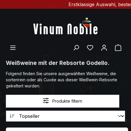
Erstklassige Auswahl, bester 
Zum Hauptinhalt springen
Du hast 0 Produ
Ware
Weißweine mit der Rebsorte Godello.
Folgend finden Sie unsere ausgewählten Weißweine, die
sortenrein oder als Cuvée aus dieser Weißwein-Rebsorte
gekeltert wurden.
Produkte filtern