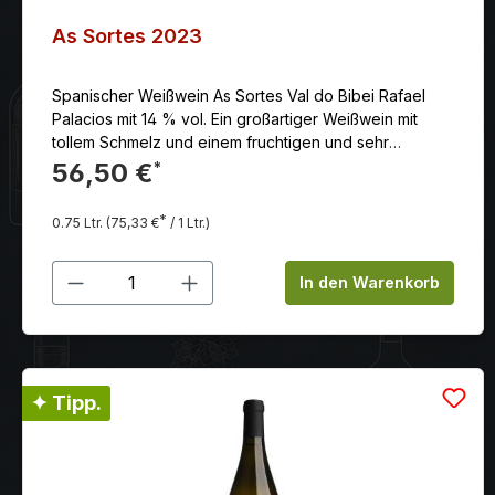
As Sortes 2023
Spanischer Weißwein As Sortes Val do Bibei Rafael
Palacios mit 14 % vol. Ein großartiger Weißwein mit
tollem Schmelz und einem fruchtigen und sehr
elegantem Nachhall.
56,50 €
*
*
0.75 Ltr.
(75,33 €
/ 1 Ltr.)
Produkt Anzahl: Gib den gewünschten
In den Warenkorb
✦ Tipp.