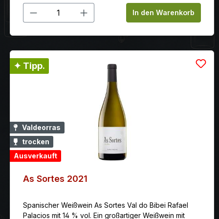
Produkt Anzahl: Gib den gewünschten
In den Warenkorb
✦ Tipp.
Valdeorras
trocken
Ausverkauft
As Sortes 2021
Spanischer Weißwein As Sortes Val do Bibei Rafael
Palacios mit 14 % vol. Ein großartiger Weißwein mit