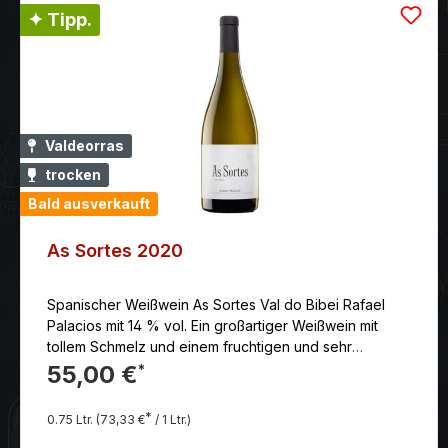
✦ Tipp.
Valdeorras
trocken
Bald ausverkauft
As Sortes 2020
Spanischer Weißwein As Sortes Val do Bibei Rafael
Palacios mit 14 % vol. Ein großartiger Weißwein mit
tollem Schmelz und einem fruchtigen und sehr
elegantem Nachhall.
55,00 €
*
*
0.75 Ltr.
(73,33 €
/ 1 Ltr.)