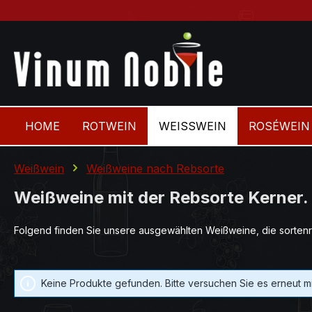
 Hauptinhalt springen
Zur Suche springen
Zur Hauptnavigation springen
HOME
ROTWEIN
WEISSWEIN
ROSÉWEIN
Weißwein
Weißweine nach Rebsorte
Weißweine mit der Rebsorte Kerner.
Folgend finden Sie unsere ausgewählten Weißweine, die sortenr
Keine Produkte gefunden. Bitte versuchen Sie es erneut mi