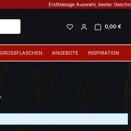
Erstklassige Auswahl, bester Geschmack & 
Du hast 0 Produkte auf 
0,00 €
Ware
GROSSFLASCHEN
ANGEBOTE
INSPIRATION
.