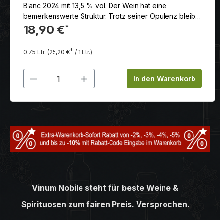
Blanc 2024 mit 13,5 % vol. Der Wein hat eine
bemerkenswerte Struktur. Trotz seiner Opulenz bleibt
er durch eine lebendige Säure frisch. Das Finish ist oft
18,90 €
*
cremig („gourmet“) und lang anhaltend.
*
0.75 Ltr.
(25,20 €
/ 1 Ltr.)
Produkt Anzahl: Gib den gewünschten
In den Warenkorb
Vinum Nobile steht für beste Weine &
Spirituosen zum fairen Preis. Versprochen.