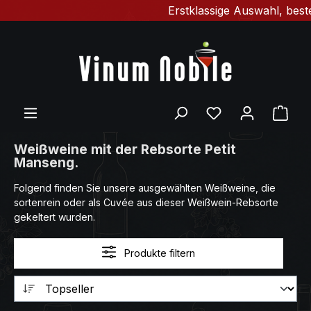
Erstklassige Auswahl, bester
Zum Hauptinhalt springen
Du hast 0 Produ
Ware
Weißweine mit der Rebsorte Petit
Manseng.
Folgend finden Sie unsere ausgewählten Weißweine, die
sortenrein oder als Cuvée aus dieser Weißwein-Rebsorte
gekeltert wurden.
Produkte filtern