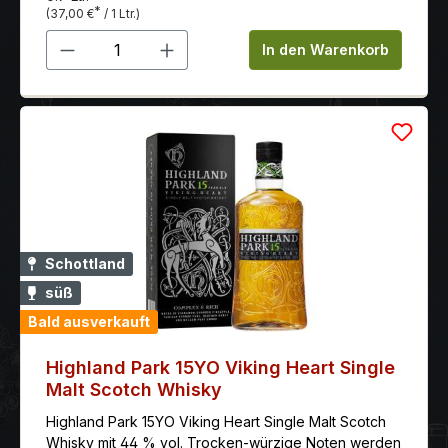
Gewürze und die leichte Rauchnote bleiben gut
*
(37,00 €
/ 1 Ltr.)
haften.
Produkt Anzahl: Gib den gewünschten 
In den Warenkorb
Schottland
süß
Bald ausverkauft
Highland Park 15YO Viking Heart Single
Malt Scotch Whisky
Highland Park 15YO Viking Heart Single Malt Scotch
Whisky mit 44 % vol. Trocken-würzige Noten werden