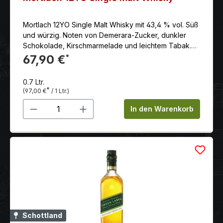
Mortlach 12YO Single Malt Whisky mit 43,4 % vol. Süß
und würzig. Noten von Demerara-Zucker, dunkler
Schokolade, Kirschmarmelade und leichtem Tabak.
Klassische Merkmale der herzhaften Mortlach-
67,90 €
*
Köstlichkeit.Im Abgang geschmeidig und trocken, mit
einem Hauch von bitterer Pflaume.
0.7 Ltr.
*
(97,00 €
/ 1 Ltr.)
Produkt Anzahl: Gib den gewünschten 
In den Warenkorb
Schottland