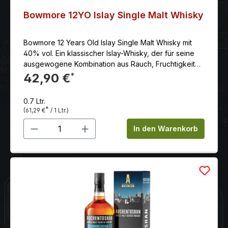
Bowmore 12YO Islay Single Malt Whisky
Bowmore 12 Years Old Islay Single Malt Whisky mit
40% vol. Ein klassischer Islay-Whisky, der für seine
ausgewogene Kombination aus Rauch, Fruchtigkeit
und Süße bekannt ist. Dieser Single Malt reift 12 Jahre
42,90 €
*
lang in einer Mischung aus Ex-Bourbon- und Oloroso-
Sherryfässern, was ihm komplexe Aromen von
0.7 Ltr.
Vanille, Honig, Zitrusfrüchten und einem Hauch von
*
(61,29 €
/ 1 Ltr.)
Torfrauch verleiht. Der Geschmack ist vollmundig und
Produkt Anzahl: Gib den gewünschten 
harmonisch, mit Noten von dunkler Schokolade und
In den Warenkorb
einem langen, warmen Abgang. Perfekt für den puren
Genuss, hochwertige Cocktails oder als besonderes
Geschenk für Whisky-Liebhaber.