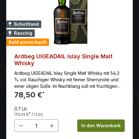
Schottland
Rauchig
Bald ausverkauft
Ardbeg UIGEADAIL Islay Single Malt
Whisky
Ardbeg UIGEADAIL Islay Single Malt Whisky mit 54,2
% vol. Rauchiger Whisky mit feiner Sherrynote und
einer öligen Süße. Im Nachklang süß mit fruchtigen
Noten.
78,50 €
*
0.7 Ltr.
*
(112,14 €
/ 1 Ltr.)
Produkt Anzahl: Gib den gewünschten 
In den Warenkorb