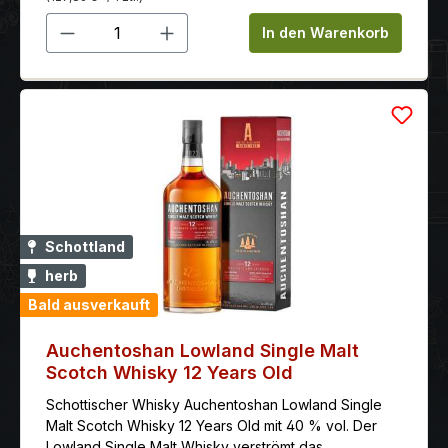
Rauch.
Produkt Anzahl: Gib den gewünschten 
In den Warenkorb
Schottland
herb
Bald ausverkauft
Auchentoshan Lowland Single Malt
Scotch Whisky 12 Years Old
Schottischer Whisky Auchentoshan Lowland Single
Malt Scotch Whisky 12 Years Old mit 40 % vol. Der
Lowland Single Malt Whisky verströmt das