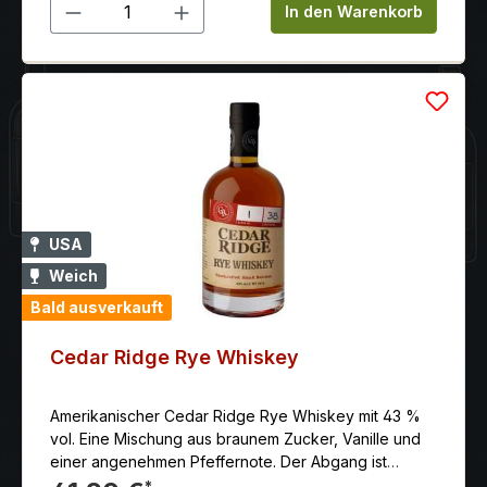
Produkt Anzahl: Gib den gewünschten 
In den Warenkorb
USA
Weich
Bald ausverkauft
Cedar Ridge Rye Whiskey
Amerikanischer Cedar Ridge Rye Whiskey mit 43 %
vol. Eine Mischung aus braunem Zucker, Vanille und
einer angenehmen Pfeffernote. Der Abgang ist
Mittellang, warm und mit einem Hauch von Eichenholz
*