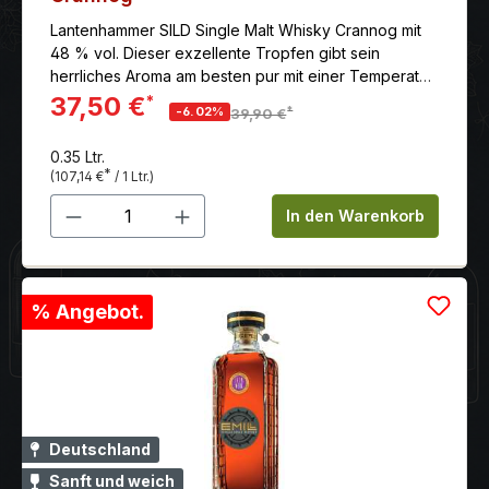
Lantenhammer SILD Single Malt Whisky Crannog mit
48 % vol. Dieser exzellente Tropfen gibt sein
herrliches Aroma am besten pur mit einer Temperatur
von etwa 14°C preis.
37,50 €
*
*
-6.02%
39,90 €
0.35 Ltr.
*
(107,14 €
/ 1 Ltr.)
Produkt Anzahl: Gib den gewünschten 
In den Warenkorb
% Angebot.
Deutschland
Sanft und weich