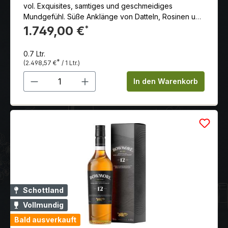
vol. Exquisites, samtiges und geschmeidiges
Mundgefühl. Süße Anklänge von Datteln, Rosinen und
Feigen, gefolgt von Praline und Orangenschale,
1.749,00 €
*
bevor sie sich zu Vanille und warmen Gebäcknoten
entwickeln. Ein wahrlich köstliches Erlebnis für den
0.7 Ltr.
Gaumen
*
(2.498,57 €
/ 1 Ltr.)
Produkt Anzahl: Gib den gewünschten 
In den Warenkorb
Schottland
Vollmundig
Bald ausverkauft