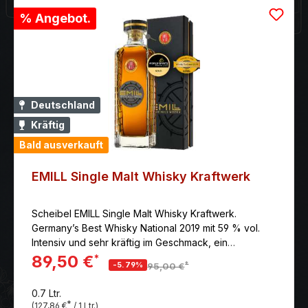
% Angebot.
Deutschland
Kräftig
Bald ausverkauft
EMILL Single Malt Whisky Kraftwerk
Scheibel EMILL Single Malt Whisky Kraftwerk.
Germany’s Best Whisky National 2019 mit 59 % vol.
Intensiv und sehr kräftig im Geschmack, ein
Aromenspektakel von Malz, dunkle Schokolade,
89,50 €
*
*
-5.79%
95,00 €
getrockneten Früchten, die in einer angenehmen
Note von gemahlenem Pfeffer enden. Langes,
0.7 Ltr.
würziges Finish mit Geschmack von Ingwer und
*
(127,86 €
/ 1 Ltr.)