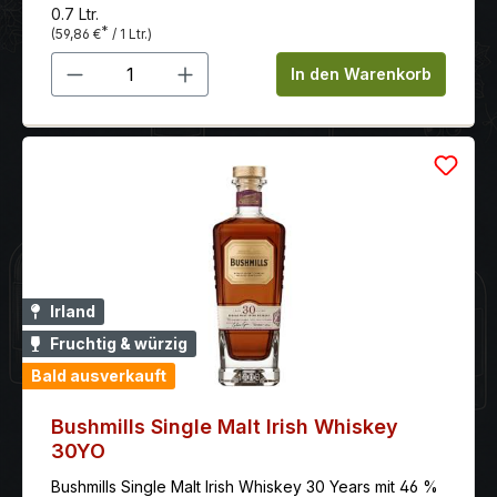
0.7 Ltr.
*
(59,86 €
/ 1 Ltr.)
Produkt Anzahl: Gib den gewünschten 
In den Warenkorb
Irland
Fruchtig & würzig
Bald ausverkauft
Bushmills Single Malt Irish Whiskey
30YO
Bushmills Single Malt Irish Whiskey 30 Years mit 46 %