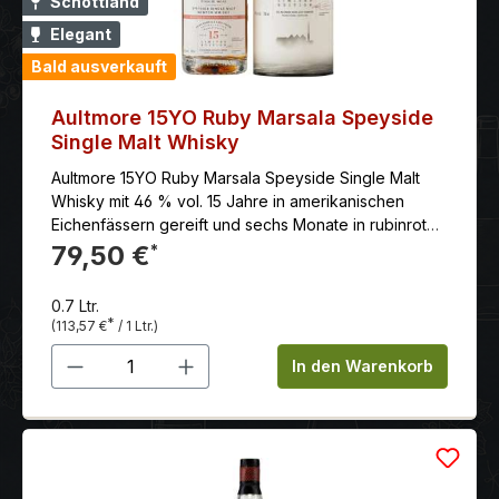
Schottland
Elegant
Bald ausverkauft
Aultmore 15YO Ruby Marsala Speyside
Single Malt Whisky
Aultmore 15YO Ruby Marsala Speyside Single Malt
Whisky mit 46 % vol. 15 Jahre in amerikanischen
Eichenfässern gereift und sechs Monate in rubinroten
Marsala-Fässern aus roten Trauben veredelt, besticht
79,50 €
*
dieser Whisky durch ein intensives Aroma reifer
Sommerfrüchte.
0.7 Ltr.
*
(113,57 €
/ 1 Ltr.)
Produkt Anzahl: Gib den gewünschten 
In den Warenkorb