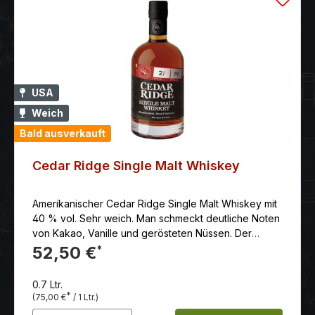
USA
Weich
Bald ausverkauft
Cedar Ridge Single Malt Whiskey
Amerikanischer Cedar Ridge Single Malt Whiskey mit
40 % vol. Sehr weich. Man schmeckt deutliche Noten
von Kakao, Vanille und gerösteten Nüssen. Der
Abgang ist Mittellang, mit einer angenehmen Würze,
52,50 €
*
die an Eichenholz erinnert.
0.7 Ltr.
*
(75,00 €
/ 1 Ltr.)