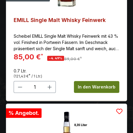
EMILL Single Malt Whisky Feinwerk
Scheibel EMILL Single Malt Whisky Feinwerk mit 43 %
vol. Finished in Portwein Fässern. Im Geschmack
präsentiert sich der Single Malt sanft und weich, auch
ölig mit Noten von Kakao bis Milchschokolade,
85,00 €
*
*
-4.49%
89,00 €
kandierten Zitrusfrüchten und einer leichten Kraft auf
der Zunge, die sich angenehm entwickelt. Im
0.7 Ltr.
Nachklang deutliche Noten von Zartbitterschokolade.
*
(121,43 €
/ 1 Ltr.)
Ein ausgewogener Whisky, der mit Fruchtnuancen zu
Produkt Anzahl: Gib den gewünschten 
überzeugen weiß.
In den Warenkorb
% Angebot.