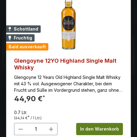
Schottland
Fruchtig
Bald ausverkauft
Glengoyne 12YO Highland Single Malt
Whisky
Glengoyne 12 Years Old Highland Single Malt Whisky
mit 43 % vol. Ausgewogener Charakter, bei dem
Frucht und Süße im Vordergrund stehen, ganz ohne
Rauchnoten. Mit 43 % Vol. ist er ein komplexer und
44,90 €
*
dennoch zugänglicher Whisky
0.7 Ltr.
*
(64,14 €
/ 1 Ltr.)
Produkt Anzahl: Gib den gewünschten 
In den Warenkorb