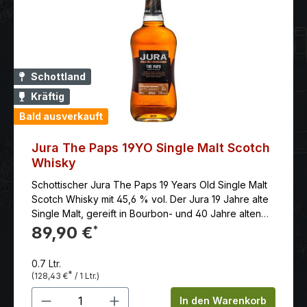
Schottland
Kräftig
Bald ausverkauft
Jura The Paps 19YO Single Malt Scotch
Whisky
Schottischer Jura The Paps 19 Years Old Single Malt
Scotch Whisky mit 45,6 % vol. Der Jura 19 Jahre alte
Single Malt, gereift in Bourbon- und 40 Jahre alten
Pedro Ximénez Sherryfässern, bietet Aromen von
89,90 €
*
Ingwergebäck, Vanille, gewürzter Birne und
Balsamico, mit einem langen, nussigen Abgang.
0.7 Ltr.
*
(128,43 €
/ 1 Ltr.)
Produkt Anzahl: Gib den gewünschten 
In den Warenkorb