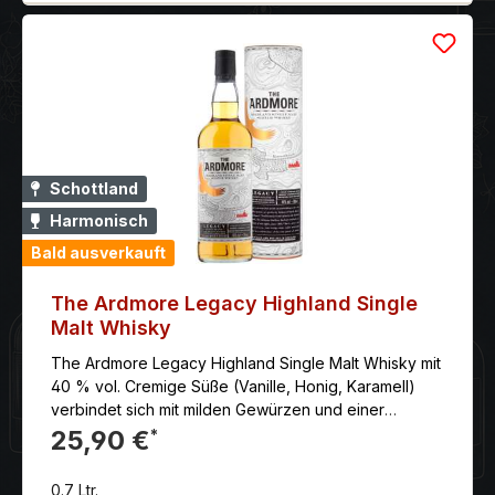
Schottland
Harmonisch
Bald ausverkauft
The Ardmore Legacy Highland Single
Malt Whisky
The Ardmore Legacy Highland Single Malt Whisky mit
40 % vol. Cremige Süße (Vanille, Honig, Karamell)
verbindet sich mit milden Gewürzen und einer
angenehmen, nicht dominierenden Rauchigkeit
25,90 €
*
(rauchige Holzkohle). Er ist vollmundig und weich. Der
Abgang ist mittellang, trocken und wärmend. Die
0.7 Ltr.