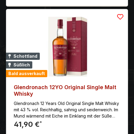
Schottland
Süßlich
Bald ausverkauft
Glendronach 12YO Original Single Malt
Whisky
Glendronach 12 Years Old Original Single Malt Whisky
mit 43 % vol. Reichhaltig, sahnig und seidenweich. Im
Mund wärmend mit Eiche im Einklang mit der Süße
von Kirschen, ein volles Aroma an Rosinen und
41,90 €
*
Früchten.