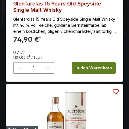
Glenfarclas 15 Years Old Speyside
Single Malt Whisky
Glenfarclas 15 Years Old Speyside Single Malt Whisky
mit 46 % vol. Reiche, goldene Bernsteinfarbe mit
einem köstlichen, öligen Eichencharakter, zart torfig.
Der Abklang ist mit sherry-süßen Aromen, zart und
74,90 €
*
rauchig.
0.7 Ltr.
*
(107,00 €
/ 1 Ltr.)
Produkt Anzahl: Gib den gewünschten 
In den Warenkorb