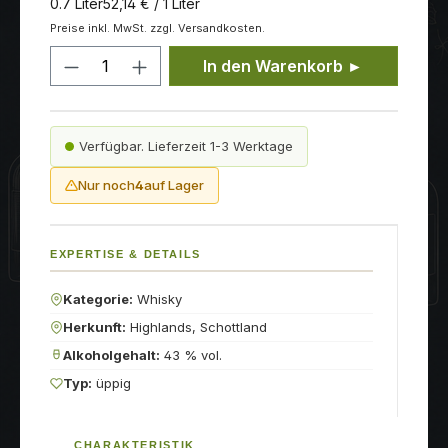
0.7 Liter
52,14 € / 1 Liter
Preise inkl. MwSt. zzgl. Versandkosten.
Produkt Anzahl: Gib den gewünschten
In den Warenkorb ►
Verfügbar. Lieferzeit 1-3 Werktage
Nur noch
4
auf Lager
EXPERTISE & DETAILS
Kategorie:
Whisky
Herkunft:
Highlands, Schottland
Alkoholgehalt:
43 % vol.
Typ:
üppig
CHARAKTERISTIK