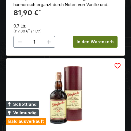
harmonisch ergänzt durch Noten von Vanille und
Crème brûlée aus First-Fill-Sherry-Eichenfässern aus
81,90 €
*
amerikanischer Eiche. Begleitet wird der Single Malt
durch einen milden Rauch von Orkneys einzigartigem
0.7 Ltr.
Heidetorf.
*
(117,00 €
/ 1 Ltr.)
Produkt Anzahl: Gib den gewünschten 
In den Warenkorb
Schottland
Vollmundig
Bald ausverkauft