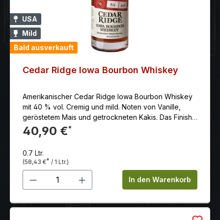
USA
Mild
Bald ausverkauft
Cedar Ridge Iowa Bourbon Whiskey
Amerikanischer Cedar Ridge Iowa Bourbon Whiskey
mit 40 % vol. Cremig und mild. Noten von Vanille,
geröstetem Mais und getrockneten Kakis. Das Finish
ist sauber, kurz bis mittellang, mit einem Hauch von
40,90 €
*
würziger Eiche.
0.7 Ltr.
*
(58,43 €
/ 1 Ltr.)
Produkt Anzahl: Gib den gewünschten 
In den Warenkorb