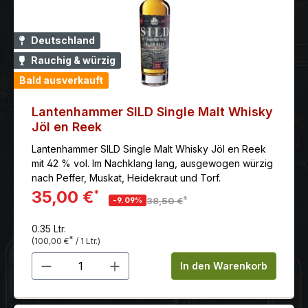
Deutschland
Rauchig & würzig
Bald ausverkauft
Lantenhammer SILD Single Malt Whisky
Jöl en Reek
Lantenhammer SILD Single Malt Whisky Jöl en Reek
mit 42 % vol. Im Nachklang lang, ausgewogen würzig
nach Peffer, Muskat, Heidekraut und Torf.
35,00 €
*
*
-9.09%
38,50 €
0.35 Ltr.
*
(100,00 €
/ 1 Ltr.)
Produkt Anzahl: Gib den gewünschten 
In den Warenkorb