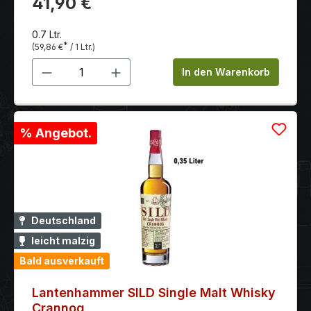
41,90 €
und Gewürzen.
0.7 Ltr.
*
(59,86 €
/ 1 Ltr.)
Produkt Anzahl: Gib den gewünschten 
In den Warenkorb
% Angebot.
Deutschland
leicht malzig
Bald ausverkauft
Lantenhammer SILD Single Malt Whisky
Crannog