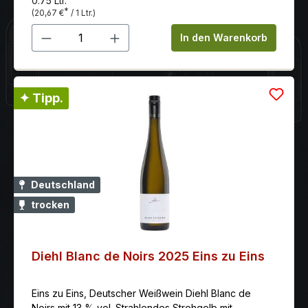
0.75 Ltr.
*
(20,67 €
/ 1 Ltr.)
Produkt Anzahl: Gib den gewünschten 
In den Warenkorb
✦ Tipp.
Deutschland
trocken
Diehl Blanc de Noirs 2025 Eins zu Eins
Eins zu Eins, Deutscher Weißwein Diehl Blanc de
Noirs mit 13 % vol. Strahlendes Strohgelb mit