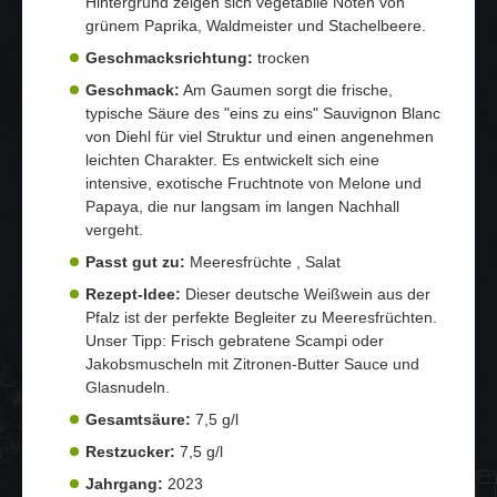
Hintergrund zeigen sich vegetabile Noten von
grünem Paprika, Waldmeister und Stachelbeere.
Geschmacksrichtung:
trocken
Geschmack:
Am Gaumen sorgt die frische,
typische Säure des "eins zu eins" Sauvignon Blanc
von Diehl für viel Struktur und einen angenehmen
leichten Charakter. Es entwickelt sich eine
intensive, exotische Fruchtnote von Melone und
Papaya, die nur langsam im langen Nachhall
vergeht.
Passt gut zu:
Meeresfrüchte , Salat
Rezept-Idee:
Dieser deutsche Weißwein aus der
Pfalz ist der perfekte Begleiter zu Meeresfrüchten.
Unser Tipp: Frisch gebratene Scampi oder
Jakobsmuscheln mit Zitronen-Butter Sauce und
Glasnudeln.
Gesamtsäure:
7,5 g/l
Restzucker:
7,5 g/l
Jahrgang:
2023