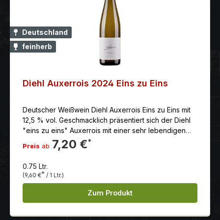
Mandelhähnchen mit Vanille und Parmesanpolenta
oder geschmortem Fasan mit fruchtiger Apfel-
Zwiebel-Sauce.
Deutschland
feinherb
Diehl Auxerrois 2024 Eins zu Eins
Deutscher Weißwein Diehl Auxerrois Eins zu Eins mit
12,5 % vol. Geschmacklich präsentiert sich der Diehl
"eins zu eins" Auxerrois mit einer sehr lebendigen
Frische. Er ist sehr fruchtig und seine mineralische
7,20 €
*
Preis
ab
Kernobstfrucht wird am Gaumen um tolle Kräuternoten
ergänzt.
0.75 Ltr.
*
(9,60 €
/ 1 Ltr.)
Zum Produkt