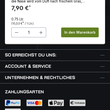
die Nase wird vom Duft nach frischem Gras,
aromatischen Holunderblüten, reifen Stachelbeeren,
7,90 €
*
Pfirsich und Basilikum verwöhnt.
0.75 Ltr.
*
(10,53 €
/ 1 Ltr.)
Produkt Anzahl: Gib den gewünschten 
In den Warenkorb
SO ERREICHST DU UNS:
ACCOUNT & SERVICE
UNTERNEHMEN & RECHTLICHES
ZAHLUNGSARTEN