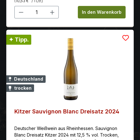
(10,53 €
/ 1 Ltr.)
Produkt Anzahl: Gib den gewünschten 
In den Warenkorb
✦ Tipp.
Deutschland
trocken
Kitzer Sauvignon Blanc Dreisatz 2024
Deutscher Weißwein aus Rheinhessen. Sauvignon
Blanc Dreisatz Kitzer 2024 mit 12,5 % vol. Trocken,