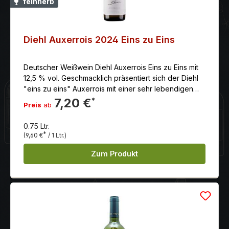
feinherb
Diehl Auxerrois 2024 Eins zu Eins
Deutscher Weißwein Diehl Auxerrois Eins zu Eins mit
12,5 % vol. Geschmacklich präsentiert sich der Diehl
"eins zu eins" Auxerrois mit einer sehr lebendigen
Frische. Er ist sehr fruchtig und seine mineralische
7,20 €
*
Preis
ab
Kernobstfrucht wird am Gaumen um tolle Kräuternoten
ergänzt.
0.75 Ltr.
*
(9,60 €
/ 1 Ltr.)
Zum Produkt