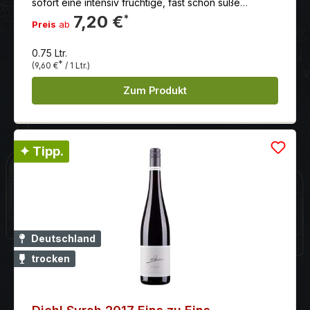
sofort eine intensiv fruchtige, fast schon süße
Birnennote in die Nase. Begleitet von einer zart
7,20 €
*
Preis
ab
nussigen Röstaromatik, schließt sich im Hintergrund
eine dezente Mineralität an.
0.75 Ltr.
*
(9,60 €
/ 1 Ltr.)
Zum Produkt
✦ Tipp.
Deutschland
trocken