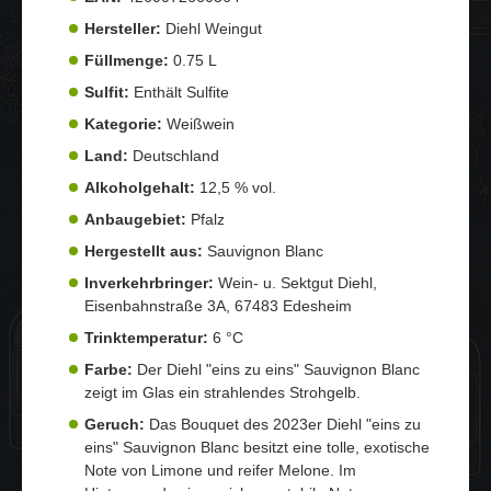
Hersteller:
Diehl Weingut
Füllmenge:
0.75 L
Sulfit:
Enthält Sulfite
Kategorie:
Weißwein
Land:
Deutschland
Alkoholgehalt:
12,5 % vol.
Anbaugebiet:
Pfalz
Hergestellt aus:
Sauvignon Blanc
Inverkehrbringer:
Wein- u. Sektgut Diehl,
Eisenbahnstraße 3A, 67483 Edesheim
Trinktemperatur:
6 °C
Farbe:
Der Diehl "eins zu eins" Sauvignon Blanc
zeigt im Glas ein strahlendes Strohgelb.
Geruch:
Das Bouquet des 2023er Diehl "eins zu
eins" Sauvignon Blanc besitzt eine tolle, exotische
Note von Limone und reifer Melone. Im