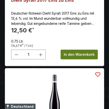
Diehl Syrah 2017 Eins zu Eins
Deutscher Rotwein Diehl Syrah 2017 Eins zu Eins mit
13,4 % vol. Im Mund wunderbar vollmundig und
lebendig. Gut eingebundene reife Tannine geben
dem Syrah eine ordentliche Struktur. Hinter seiner
12,50 €
*
würzigen Beerenfrucht kommt viel Saftigkeit, die in
einem spannenden würzig-feinfruchtigen Finale
0.75 Ltr.
endet.
*
(16,67 €
/ 1 Ltr.)
Produkt Anzahl: Gib den gewünschten 
In den Warenkorb
Deutschland