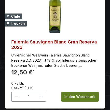
Chile
trocken
Falernia Sauvignon Blanc Gran Reserva
2023
Chilenischer Weißwein Falernia Sauvignon Blanc
Reserva D.O. 2023 mit 13 % vol. Intensiv aromatischer
trockener Wein, mit reifen Stachelbeeren,
Zitrusaromen und knackiger Säure.
12,50 €
*
0.75 Ltr.
*
(16,67 €
/ 1 Ltr.)
Produkt Anzahl: Gib den gewünschten 
In den Warenkorb