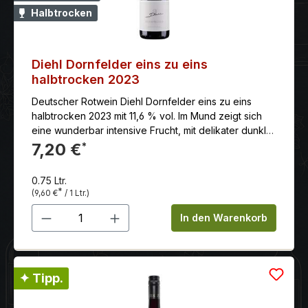
Halbtrocken
Diehl Dornfelder eins zu eins
halbtrocken 2023
Deutscher Rotwein Diehl Dornfelder eins zu eins
halbtrocken 2023 mit 11,6 % vol. Im Mund zeigt sich
eine wunderbar intensive Frucht, mit delikater dunkler
Beerenaromatik und würzigen Komponenten. Seine
7,20 €
*
deutlich spürbare Restsüße wird durch eine sehr
harmonische Säurestruktur wunderbar umspielt.
0.75 Ltr.
*
(9,60 €
/ 1 Ltr.)
Produkt Anzahl: Gib den gewünschten 
In den Warenkorb
✦ Tipp.