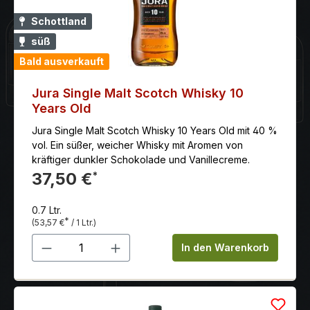
Schottland
süß
Bald ausverkauft
Jura Single Malt Scotch Whisky 10
Years Old
Jura Single Malt Scotch Whisky 10 Years Old mit 40 %
vol. Ein süßer, weicher Whisky mit Aromen von
kräftiger dunkler Schokolade und Vanillecreme.
37,50 €
*
0.7 Ltr.
*
(53,57 €
/ 1 Ltr.)
Produkt Anzahl: Gib den gewünschten 
In den Warenkorb