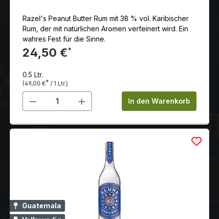
Razel's Peanut Butter Rum mit 38 % vol. Karibischer
Rum, der mit natürlichen Aromen verfeinert wird. Ein
wahres Fest für die Sinne.
24,50 €
*
0.5 Ltr.
*
(49,00 €
/ 1 Ltr.)
Produkt Anzahl: Gib den gewünschten 
In den Warenkorb
Guatemala