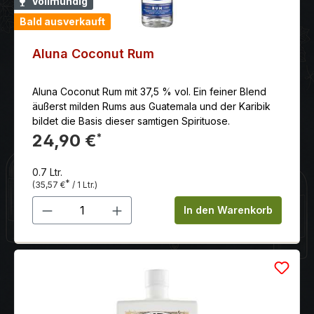
Vollmundig
Bald ausverkauft
Aluna Coconut Rum
Aluna Coconut Rum mit 37,5 % vol. Ein feiner Blend
äußerst milden Rums aus Guatemala und der Karibik
bildet die Basis dieser samtigen Spirituose.
24,90 €
*
0.7 Ltr.
*
(35,57 €
/ 1 Ltr.)
Produkt Anzahl: Gib den gewünschten 
In den Warenkorb