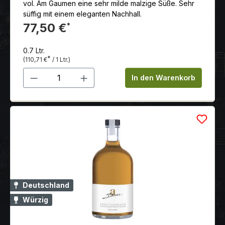
vol. Am Gaumen eine sehr milde malzige Süße. Sehr
süffig mit einem eleganten Nachhall.
77,50 €
*
0.7 Ltr.
*
(110,71 €
/ 1 Ltr.)
Produkt Anzahl: Gib den gewünschten 
In den Warenkorb
Deutschland
Würzig