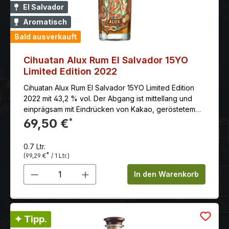
El Salvador
Aromatisch
Bald ausverkauft
Cihuatan Alux Rum El Salvador 15YO
Limited Edition 2022
Cihuatan Alux Rum El Salvador 15YO Limited Edition
2022 mit 43,2 % vol. Der Abgang ist mittellang und
einprägsam mit Eindrücken von Kakao, geröstetem
Mais und wieder Zimt.
69,50 €
*
0.7 Ltr.
*
(99,29 €
/ 1 Ltr.)
Produkt Anzahl: Gib den gewünschten 
In den Warenkorb
✦ Tipp.