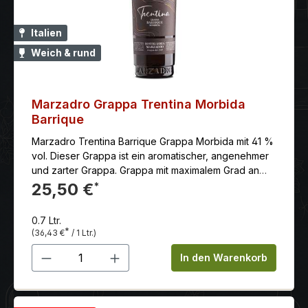
Italien
Weich & rund
Marzadro Grappa Trentina Morbida
Barrique
Marzadro Trentina Barrique Grappa Morbida mit 41 %
vol. Dieser Grappa ist ein aromatischer, angenehmer
und zarter Grappa. Grappa mit maximalem Grad an
Weichheit, der durch die sorgfältige Bagnomaria-
25,50 €
*
Destillation im diskontinuierlichen Brennkolben aus
einzelnen Rebsorten Chardonnay und
0.7 Ltr.
Gewürztraminer gewonnen wird. Die typischen
*
(36,43 €
/ 1 Ltr.)
Rebsorten der Region, der Temperaturbereich und
Produkt Anzahl: Gib den gewünschten 
die daraus entstehenden Düfte sorgen für
In den Warenkorb
einzigartige und distinguierte, organoleptische
Eigenschaften. Der Trentina Morbida Barrique reift
dann einige Monate in Fässern, in denen zuvor der