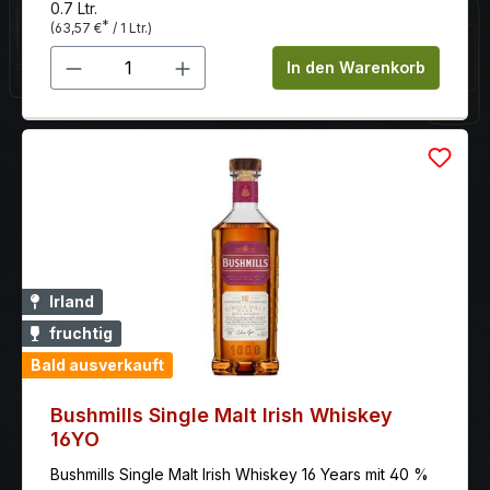
0.7 Ltr.
*
(63,57 €
/ 1 Ltr.)
Produkt Anzahl: Gib den gewünschten 
In den Warenkorb
Irland
fruchtig
Bald ausverkauft
Bushmills Single Malt Irish Whiskey
16YO
Bushmills Single Malt Irish Whiskey 16 Years mit 40 %