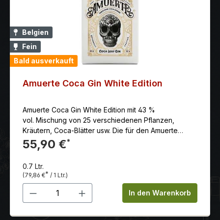
Belgien
Fein
Bald ausverkauft
Amuerte Coca Gin White Edition
Amuerte Coca Gin White Edition mit 43 %
vol. Mischung von 25 verschiedenen Pflanzen,
Kräutern, Coca-Blätter usw. Die für den Amuerte
White Gin verwendeten botanischen Zutaten sind
55,90 €
*
peruanische Kokablätter, Kardamom, Koriander,
Fingerlimette (biologisch handgepflückt im Naturpark
0.7 Ltr.
Circeo/Sabaudia, in der Nähe von Rom) und
*
(79,86 €
/ 1 Ltr.)
Sichuanpfeffer. Die White Edition des Amuerte Coca
Produkt Anzahl: Gib den gewünschten 
Gin ist eine limitierte Auflage, die in handgefertigten
In den Warenkorb
Flaschen eingeschlossen ist, die mit echten 24-Karat-
Goldblättern veredelt sind. Dies ist wahrscheinlich die