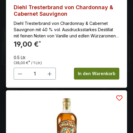
Diehl Tresterbrand von Chardonnay &
Cabernet Sauvignon
Diehl Tresterbrand von Chardonnay & Cabernet
Sauvignon mit 40 % vol. Ausdrucksstarkes Destillat
mit feinen Noten von Vanille und edlen Würzaromen.
Durch die Lagerung in Pfälzer Eiche hat dieser
19,00 €
*
Trester eine wunderbar weiche Textur die von
würzig-pfeffrigen Noten untermalt wird. Wir
0.5 Ltr.
empfehlen diese Besonderheit zur Krönung eines
*
(38,00 €
/ 1 Ltr.)
glanzvollen Abends Diehl ist eine deutsche Brennerei
Produkt Anzahl: Gib den gewünschten 
mit einer langen Tradition und einem breiten
In den Warenkorb
Sortiment an hochwertigen Spirituosen.