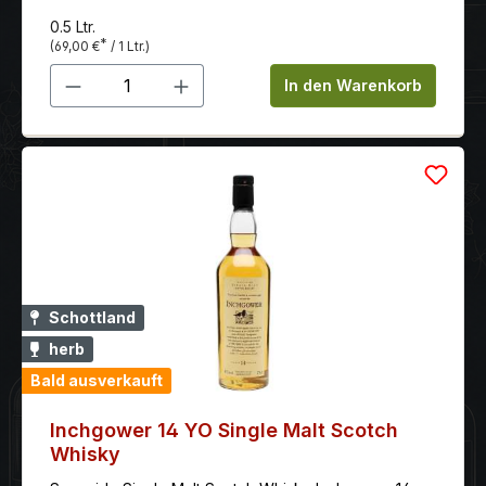
0.5 Ltr.
*
(69,00 €
/ 1 Ltr.)
Produkt Anzahl: Gib den gewünschten 
In den Warenkorb
Schottland
herb
Bald ausverkauft
Inchgower 14 YO Single Malt Scotch
Whisky