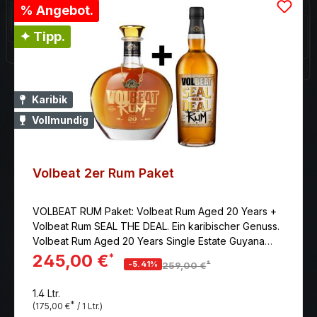
Grappa Stravecchia Le Diciotto Lune ausgebaut
% Angebot.
wurde, was ihn noch weicher und samtiger macht. Er
✦ Tipp.
ist eine Hommage der Familie Marzadro an die
Region, in der sie lebt.
Karibik
Vollmundig
Volbeat 2er Rum Paket
VOLBEAT RUM Paket: Volbeat Rum Aged 20 Years +
Volbeat Rum SEAL THE DEAL. Ein karibischer Genuss.
Volbeat Rum Aged 20 Years Single Estate Guyana
Rum mit 40% vol. Sammler Edition, limitiert auf 2400
245,00 €
*
*
-5.41%
259,00 €
Flaschen. Ein unglaublicher Rum mit einem reichen
und reinen Geschmack.Volbeat SEAL THE DEAL Rum
1.4 Ltr.
mit 40 % vol. Gemischt aus handverlesenen
*
(175,00 €
/ 1 Ltr.)
karibischen Rums. Der goldene Rum hat ein glattes