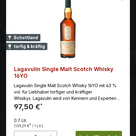
Schottland
torfig & kräftig
Lagavulin Single Malt Scotch Whisky
16YO
Lagavulin Single Malt Scotch Whisky 16YO mit 43 %
vol. für Liebhaber torfiger und kräftiger
Whiskys. Lagavulin wird von Kennern und Experten
verehrt und ist als „König von Islay“ bekannt. Es
97,50 €
*
handelt sich um einen „unverzichtbaren“ Scotch
Whisky, den jeder Kenner oder Enthusiast in seiner
0.7 Ltr.
Sammlung haben muss; einer der beliebtesten Malt
*
(139,29 €
/ 1 Ltr.)
Whiskys der Welt. Dieser begehrte Single Malt ist
Produkt Anzahl: Gib den gewünschten 