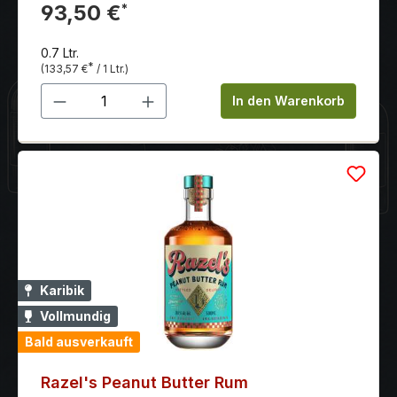
von einem Hauch von Vanille, Honig und Karamell.
93,50 €
*
Der Abgang geht von pfeffrig und scharf zu köstlich
süß und sanft über.
0.7 Ltr.
*
(133,57 €
/ 1 Ltr.)
Produkt Anzahl: Gib den gewünschten 
In den Warenkorb
Karibik
Vollmundig
Bald ausverkauft
Razel's Peanut Butter Rum