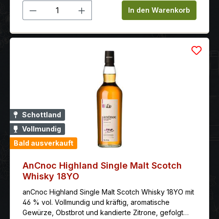
Produkt Anzahl: Gib den gewünschten 
Finish mit Noten von Vanille, Orange, Lakritz und
In den Warenkorb
Karamell. Volbeat ist eine Metal-Band aus der
dänischen Hauptstadt Kopenhagen. Mit ihren
gleichnamigen und außergewöhnlichen Rums
spiegeln sie den Geist von Volbeat. Volbeat und
Volbeat Rum haben gemeinsame Wurzeln: Beide
wurden 2001 verwirklicht. Während Sänger/Gitarrist
Michael Poulsen und Schlagzeuger Jon Larsen die
Grundlagen für die allerersten Volbeat-Songs in
Dänemark legten, begann die Diamond Distillery mit
der Destillation des Volbeat Limited Edition Rums.
Schottland
Vollmundig
Bald ausverkauft
AnCnoc Highland Single Malt Scotch
Whisky 18YO
anCnoc Highland Single Malt Scotch Whisky 18YO mit
46 % vol. Vollmundig und kräftig, aromatische
Gewürze, Obstbrot und kandierte Zitrone, gefolgt