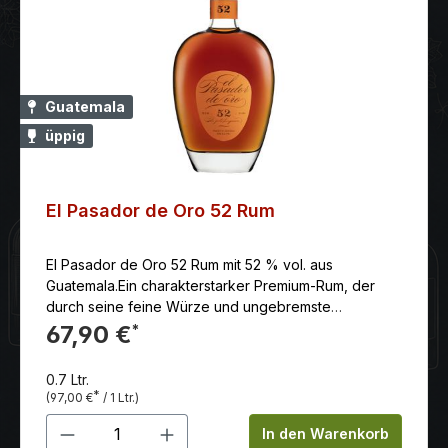
Guatemala
üppig
El Pasador de Oro 52 Rum
El Pasador de Oro 52 Rum mit 52 % vol. aus
Guatemala.Ein charakterstarker Premium-Rum, der
durch seine feine Würze und ungebremste
Geschmackstiefe begeistert
67,90 €
*
0.7 Ltr.
*
(97,00 €
/ 1 Ltr.)
Produkt Anzahl: Gib den gewünschten 
In den Warenkorb