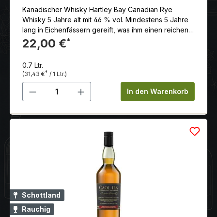
Kanadischer Whisky Hartley Bay Canadian Rye
Whisky 5 Jahre alt mit 46 % vol. Mindestens 5 Jahre
lang in Eichenfässern gereift, was ihm einen reichen,
komplexen Geschmack und ein angenehmes Aroma
22,00 €
*
verleiht.
0.7 Ltr.
*
(31,43 €
/ 1 Ltr.)
Produkt Anzahl: Gib den gewünschten 
In den Warenkorb
Schottland
Rauchig