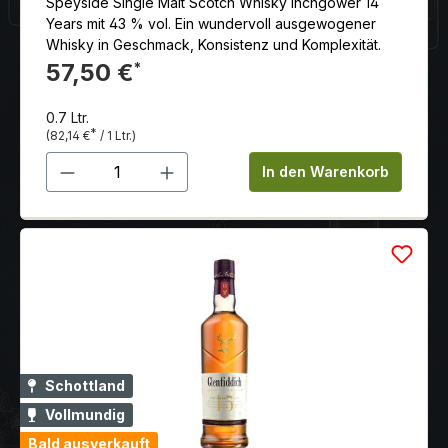
Speyside Single Malt Scotch Whisky Inchgower 14
Years mit 43 % vol. Ein wundervoll ausgewogener
Whisky in Geschmack, Konsistenz und Komplexität.
57,50 €
*
0.7 Ltr.
*
(82,14 €
/ 1 Ltr.)
Produkt Anzahl: Gib den gewünschten 
In den Warenkorb
Schottland
Vollmundig
Bald ausverkauft