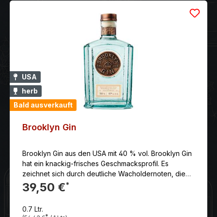
exklusivste Flasche, die jeder Gin-Liebhaber kaufen
kann.. Der Gin hat eine klare, glänzende Farbe und
einen erfrischenden Geschmack mit Zitrus- und
Kräuternoten. Ein besonderes Merkmal dieses Gins
ist, dass er sehr mild ist und ohne den typischen
Wacholdergeschmack daherkommt.
USA
herb
Bald ausverkauft
Brooklyn Gin
Brooklyn Gin aus den USA mit 40 % vol. Brooklyn Gin
hat ein knackig-frisches Geschmacksprofil. Es
zeichnet sich durch deutliche Wacholdernoten, die
Frische von Zitrusschalen und subtile, florale
39,50 €
*
Nuancen aus. Der Gin ist zugleich lebendig und
weich, wodurch er sowohl pur als auch in Cocktails
0.7 Ltr.
hervorragend schmeckt.
*