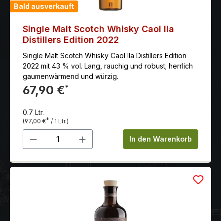
Bald ausverkauft
Single Malt Scotch Whisky Caol Ila
Distillers Edition 2022
Single Malt Scotch Whisky Caol Ila Distillers Edition
2022 mit 43 % vol. Lang, rauchig und robust; herrlich
gaumenwärmend und würzig.
67,90 €
*
0.7 Ltr.
*
(97,00 €
/ 1 Ltr.)
Produkt Anzahl: Gib den gewünschten 
In den Warenkorb