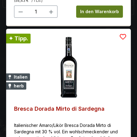
(56,43 €
/ 1 Ltr.)
Produkt Anzahl: Gib den gewünschten 
In den Warenkorb
✦ Tipp.
Italien
herb
Bresca Dorada Mirto di Sardegna
Italienischer Amaro/Likör Bresca Dorada Mirto di
Sardegna mit 30 % vol. Ein wohlschmeckender und