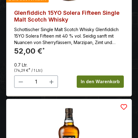
Glenfiddich 15YO Solera Fifteen Single
Malt Scotch Whisky
Schottischer Single Malt Scotch Whisky Glenfiddich
15YO Solera Fifteen mit 40 % vol. Seidig sanft mit
Nuancen von Sherryfässern, Marzipan, Zimt und
Ingwer, vollmundig und intensiv.
52,00 €
*
0.7 Ltr.
*
(74,29 €
/ 1 Ltr.)
Produkt Anzahl: Gib den gewünschten 
In den Warenkorb