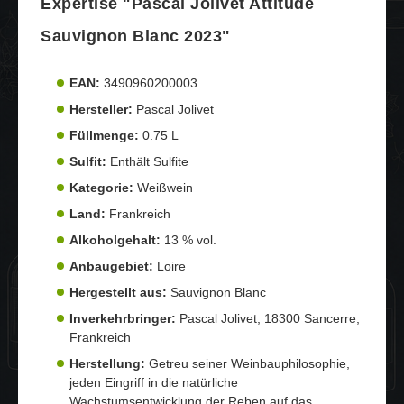
Expertise "Pascal Jolivet Attitude
Sauvignon Blanc 2023"
EAN:
3490960200003
Hersteller:
Pascal Jolivet
Füllmenge:
0.75 L
Sulfit:
Enthält Sulfite
Kategorie:
Weißwein
Land:
Frankreich
Alkoholgehalt:
13 % vol.
Anbaugebiet:
Loire
Hergestellt aus:
Sauvignon Blanc
Inverkehrbringer:
Pascal Jolivet, 18300 Sancerre,
Frankreich
Herstellung:
Getreu seiner Weinbauphilosophie,
jeden Eingriff in die natürliche
Wachstumsentwicklung der Reben auf das