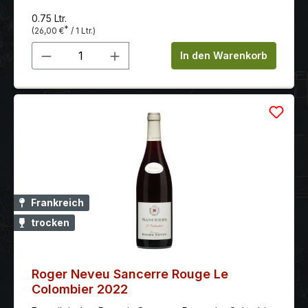
der Grenache-Trauben perfekt auf. Das Finale ist
0.75 Ltr.
beachtlich lang und hallt wunderbar auf Noten von
*
(26,00 €
/ 1 Ltr.)
kandierter Zitrone nach.
Produkt Anzahl: Gib den gewünschten 
In den Warenkorb
Frankreich
trocken
Roger Neveu Sancerre Rouge Le
Colombier 2022