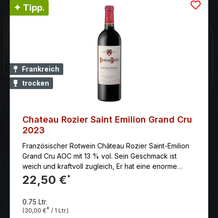
✦ Tipp.
Frankreich
trocken
Chateau Rozier Saint Emilion Grand Cru
2023
Französischer Rotwein Château Rozier Saint-Emilion
Grand Cru AOC mit 13 % vol. Sein Geschmack ist
weich und kraftvoll zugleich, Er hat eine enorme
aromatischer Fülle. Frucht und Frische am Gaumen,
22,50 €
*
vollmundig, mit exzellenter Struktur der dicht
geknüpften und zugleich seidigen Tannine
0.75 Ltr.
*
(30,00 €
/ 1 Ltr.)