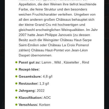
Appellation, die den Weinen ihre tiefrot leuchtende
Farbe, die feine Struktur und den besonders
weichen Fruchtcharakter verleihen. Umgeben von
all den anderen großen Châteaus behauptet sich
der kleine Grand Cru mit hochwertigen und
gleichwohl erschwinglichen Weinqualitäten. Im Jahr
2007 hatte Jean-Philippe Janoueix (zu dessen
Besitz auch die Weingüter Château Haut-Sarpe
Saint-Emilion oder Château La Croix Pomerol
zählen) Château Haut-Pontet von Jean-Léon
Daspet übernommen.
Passt gut zu:
Lamm , Wild , Käseteller , Rind
Rezept-Idee:
Gesamtsäure:
4,8 g/l
Restzucker:
1,3 g/l
Jahrgang:
2022
Klassifikation:
AOC
Verschluss:
Korken