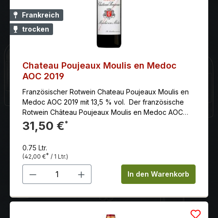
Frankreich
trocken
Chateau Poujeaux Moulis en Medoc
AOC 2019
Französischer Rotwein Chateau Poujeaux Moulis en
Medoc AOC 2019 mit 13,5 % vol. Der französische
Rotwein Château Poujeaux Moulis en Medoc AOC
2019 ist ein Bordeaux-Cuvée aus den Rebsorten
31,50 €
*
Merlot (65 %), Cabernet Sauvignon (30 %) und Petit
Verdot (5 %). Er wird im Moulis-en-Médoc, einer
0.75 Ltr.
Region im Médoc im Südwesten Frankreichs,
*
(42,00 €
/ 1 Ltr.)
angebaut. Die Trauben stammen von Rebstöcken, die
Produkt Anzahl: Gib den gewünschten 
im Durchschnitt 30 Jahre alt sind. Die Trauben werden
In den Warenkorb
handverlesen und anschließend in Edelstahltanks
vergoren. Nach der Gärung reift der Wein für 12
Monate in neuen und gebrauchten französischen
Eichenfässern. Der Château Poujeaux Moulis en