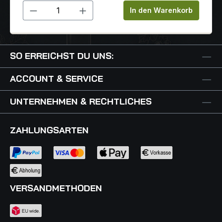
Produkt Anzahl: Gib den gewünschten 
In den Warenkorb
SO ERREICHST DU UNS:
ACCOUNT & SERVICE
UNTERNEHMEN & RECHTLICHES
ZAHLUNGSARTEN
VERSANDMETHODEN