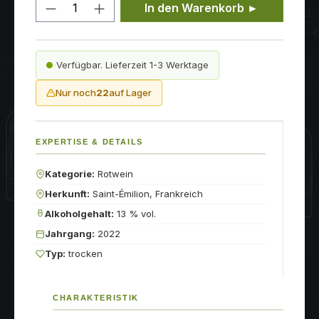
Produkt Anzahl: Gib den gewünschten
In den Warenkorb ►
Verfügbar. Lieferzeit 1-3 Werktage
Nur noch
22
auf Lager
EXPERTISE & DETAILS
Kategorie:
Rotwein
Herkunft:
Saint-Émilion, Frankreich
Alkoholgehalt:
13 % vol.
Jahrgang:
2022
Typ:
trocken
CHARAKTERISTIK