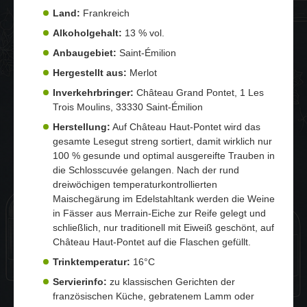
Land:
Frankreich
Alkoholgehalt:
13 % vol.
Anbaugebiet:
Saint-Émilion
Hergestellt aus:
Merlot
Inverkehrbringer:
Château Grand Pontet, 1 Les
Trois Moulins, 33330 Saint-Émilion
Herstellung:
Auf Château Haut-Pontet wird das
gesamte Lesegut streng sortiert, damit wirklich nur
100 % gesunde und optimal ausgereifte Trauben in
die Schlosscuvée gelangen. Nach der rund
dreiwöchigen temperaturkontrollierten
Maischegärung im Edelstahltank werden die Weine
in Fässer aus Merrain-Eiche zur Reife gelegt und
schließlich, nur traditionell mit Eiweiß geschönt, auf
Château Haut-Pontet auf die Flaschen gefüllt.
Trinktemperatur:
16°C
Servierinfo:
zu klassischen Gerichten der
französischen Küche, gebratenem Lamm oder