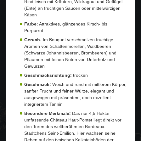
Rindfleisch mit Kräutern, Wildragout und Geflügel
(Ente) an fruchtigen Saucen oder mittelwürzigen
Käsen
Farbe:
Attraktives, glänzendes Kirsch- bis
Purpurrot
Geruch:
Im Bouquet verschmelzen fruchtige
Aromen von Schattenmorellen, Waldbeeren
(Schwarze Johannisbeeren, Brombeeren) und
Pflaumen mit feinen Noten von Unterholz und
Gewürzen
Geschmacksrichtung:
trocken
Geschmack:
Weich und rund mit mittlerem Körper,
sanfter Frucht und feiner Würze, elegant und
ausgewogen mit präsentem, doch exzellent
integriertem Tannin
Besondere Merkmale:
Das nur 4,5 Hektar
umfassende Château Haut-Pontet liegt direkt vor
den Toren des weltberühmten Bordeaux-
Städtchens Saint-Emilion. Hier wachsen seine
Reben auf den typischen Kalksteinböden der