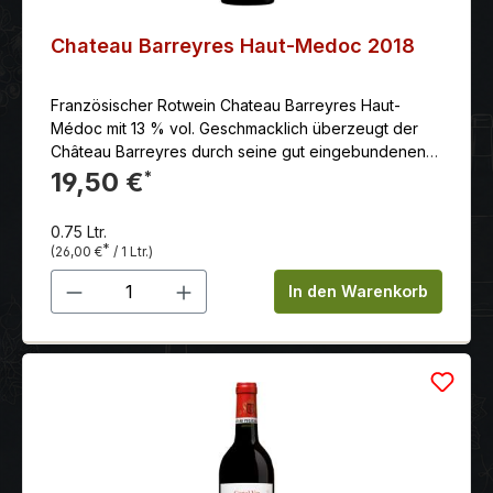
Chateau Barreyres Haut-Medoc 2018
Französischer Rotwein Chateau Barreyres Haut-
Médoc mit 13 % vol. Geschmacklich überzeugt der
Château Barreyres durch seine gut eingebundenen
Tannine und einen herrlich langen Abgang mit
19,50 €
*
Aromen von Schwarzbeere, Kirsche, diversen
Gewürzen sowie würzigen Holznoten.
0.75 Ltr.
*
(26,00 €
/ 1 Ltr.)
Produkt Anzahl: Gib den gewünschten 
In den Warenkorb