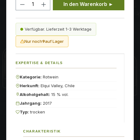
Produkt Anzahl: Gib den gewünschten
In den Warenkorb ►
Verfügbar. Lieferzeit 1-3 Werktage
Nur noch
9
auf Lager
EXPERTISE & DETAILS
Kategorie:
Rotwein
Herkunft:
Elqui Valley, Chile
Alkoholgehalt:
15 % vol.
Jahrgang:
2017
Typ:
trocken
CHARAKTERISTIK