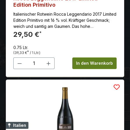
Edition Primitivo
Italienischer Rotwein Rocca Leggendario 2017 Limited
Edition Primitivo mit 16 % vol. Kräftiger Geschmack;
weich und samtig am Gaumen. Das hohe
Alkoholvolumen offenbart die außergewöhnliche
29,50 €
*
Wärme des Terroirs Apuliens und unterstützt
gleichzeitig die aromatische Komplexität von diesem
0.75 Ltr.
Wein.
*
(39,33 €
/ 1 Ltr.)
Produkt Anzahl: Gib den gewünschten 
In den Warenkorb
Italien