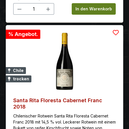
Produkt Anzahl: Gib den gewünschten 
In den Warenkorb
% Angebot.
Chile
trocken
Santa Rita Floresta Cabernet Franc
2018
Chilenischer Rotwein Santa Rita Floresta Cabernet
Franc 2018 mit 14,5 % vol. Leckerer Rotwein mit einem
Bukett von reifer Kirschfrucht sowie Noten von