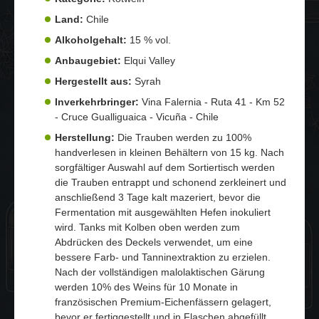
Land:
Chile
Alkoholgehalt:
15 % vol.
Anbaugebiet:
Elqui Valley
Hergestellt aus:
Syrah
Inverkehrbringer:
Vina Falernia - Ruta 41 - Km 52
- Cruce Gualliguaica - Vicuña - Chile
Herstellung:
Die Trauben werden zu 100%
handverlesen in kleinen Behältern von 15 kg. Nach
sorgfältiger Auswahl auf dem Sortiertisch werden
die Trauben entrappt und schonend zerkleinert und
anschließend 3 Tage kalt mazeriert, bevor die
Fermentation mit ausgewählten Hefen inokuliert
wird. Tanks mit Kolben oben werden zum
Abdrücken des Deckels verwendet, um eine
bessere Farb- und Tanninextraktion zu erzielen.
Nach der vollständigen malolaktischen Gärung
werden 10% des Weins für 10 Monate in
französischen Premium-Eichenfässern gelagert,
bevor er fertiggestellt und in Flaschen abgefüllt