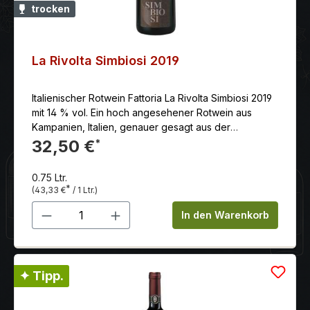
trocken
La Rivolta Simbiosi 2019
Italienischer Rotwein Fattoria La Rivolta Simbiosi 2019
mit 14 % vol. Ein hoch angesehener Rotwein aus
Kampanien, Italien, genauer gesagt aus der
Appellation Beneventano IGT.
32,50 €
*
0.75 Ltr.
*
(43,33 €
/ 1 Ltr.)
Produkt Anzahl: Gib den gewünschten 
In den Warenkorb
✦ Tipp.