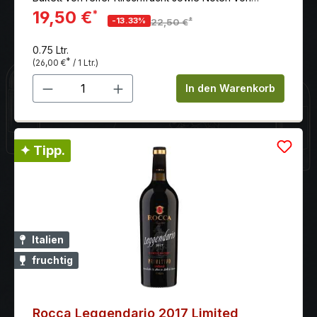
Unterholz, Tabak und Mokka.
19,50 €
*
*
-13.33%
22,50 €
0.75 Ltr.
*
(26,00 €
/ 1 Ltr.)
Produkt Anzahl: Gib den gewünschten 
In den Warenkorb
✦ Tipp.
Italien
fruchtig
Rocca Leggendario 2017 Limited