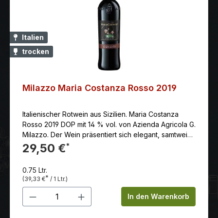
Italien
trocken
Milazzo Maria Costanza Rosso 2019
Italienischer Rotwein aus Sizilien. Maria Costanza
Rosso 2019 DOP mit 14 % vol. von Azienda Agricola G.
Milazzo. Der Wein präsentiert sich elegant, samtweich
mit delikaten Eindrücken. Er verfügt über eine gute,
29,50 €
*
stabile Struktur und harmonische Säure, die den
langen, angenehmen Abgang begleiten
0.75 Ltr.
*
(39,33 €
/ 1 Ltr.)
Produkt Anzahl: Gib den gewünschten 
In den Warenkorb