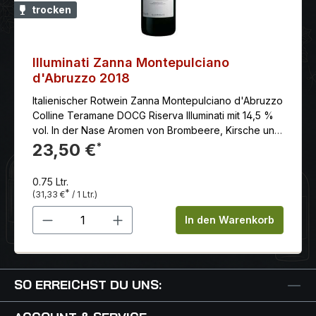
trocken
Monate in Barriques aus Eichenholz.
Illuminati Zanna Montepulciano
d'Abruzzo 2018
Italienischer Rotwein Zanna Montepulciano d'Abruzzo
Colline Teramane DOCG Riserva Illuminati mit 14,5 %
vol. In der Nase Aromen von Brombeere, Kirsche und
florale Noten. Im Geschmack samtig und fruchtig.
23,50 €
*
Süßes und butterweiches Finale. Hier günstig online
bestellen. Die Weinkellerei: Azienda Agricola Dino
0.75 Ltr.
Illuminati - Seit Generationen wird die hohe Weinkultur
*
(31,33 €
/ 1 Ltr.)
bei der Familie Illuminati
Produkt Anzahl: Gib den gewünschten 
In den Warenkorb
SO ERREICHST DU UNS: