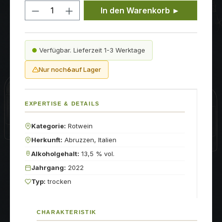
Produkt Anzahl: Gib den gewünschten
In den Warenkorb ►
Verfügbar. Lieferzeit 1-3 Werktage
Nur noch
6
auf Lager
EXPERTISE & DETAILS
Kategorie:
Rotwein
Herkunft:
Abruzzen, Italien
Alkoholgehalt:
13,5 % vol.
Jahrgang:
2022
Typ:
trocken
CHARAKTERISTIK