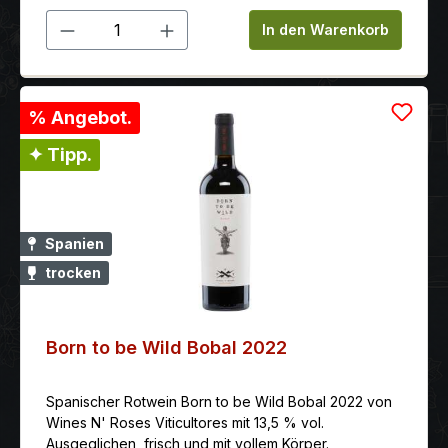
Produkt Anzahl: Gib den gewünschten 
In den Warenkorb
% Angebot.
✦ Tipp.
Spanien
trocken
Born to be Wild Bobal 2022
Spanischer Rotwein Born to be Wild Bobal 2022 von
Wines N' Roses Viticultores mit 13,5 % vol.
Ausgeglichen, frisch und mit vollem Körper.