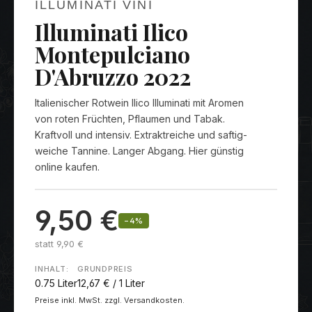
ILLUMINATI VINI
Illuminati Ilico
Montepulciano
D'Abruzzo 2022
Italienischer Rotwein Ilico Illuminati mit Aromen
von roten Früchten, Pflaumen und Tabak.
Kraftvoll und intensiv. Extraktreiche und saftig-
weiche Tannine. Langer Abgang. Hier günstig
online kaufen.
9,50 €
−4%
statt 9,90 €
INHALT:
GRUNDPREIS
0.75 Liter
12,67 € / 1 Liter
Preise inkl. MwSt. zzgl. Versandkosten.