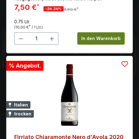
7,50 €
*
*
-24.24%
9,90 €
0.75 Ltr.
*
(10,00 €
/ 1 Ltr.)
Produkt Anzahl: Gib den gewünschten 
In den Warenkorb
% Angebot.
Italien
trocken
Firriato Chiaramonte Nero d'Avola 2020