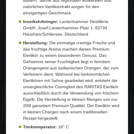
Bauern, Sahne aus regionalen Molkereien und
natürliches Vanilleextrakt sorgen für den
einzigartigen Geschmack.
Inverkehrbringer:
Lantenhammer Destillerie
GmbH, Josef-Lantenhammer-Platz 1, 83734
Hausham/Schliersee, Deutschland
Herstellung:
Die einmalige cremige Frische und
das fruchtige Aroma machen diesen Premium
Eierlikör zu einem besonderen Genuss. Das
Geheimnis seiner Fruchtigkeit liegt in feinstem
Orangengeist aus sizilianischen Orangen, der zum
Verfeinern dient. Während bei herkömmlichen
Eierlikören mit Sahne gearbeitet wird, entsteht die
unvergleichliche Cremigkeit des RARITAS Eierlikör
ausschließlich durch die Verwendung von frischem
Eigelb. Die Herstellung in kleinen Mengen von nur
200l garantiert Premium Qualität. Der Eierlikör wird
in kleinen Chargen nach einem traditionellen
Rezept hergestellt.
Trinktemperatur:
16° C