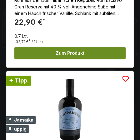
Rum aus der Dominikanischen Republik Ron Esclavo
Gran Reserva mit 40 % vol. Angenehme Süße mit
einem Hauch frischer Vanille. Schlank mit subtilen
Aromen von Kaffee und dunkler Schokolade, die ihm
22,90 €
*
Tiefe und Komplexität verleihen.
0.7 Ltr.
*
(32,71 €
/ 1 Ltr.)
Zum Produkt
✦ Tipp.
Jamaika
üppig