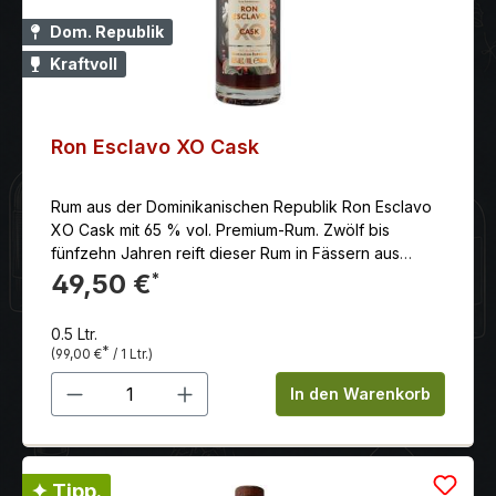
Dom. Republik
Kraftvoll
Ron Esclavo XO Cask
Rum aus der Dominikanischen Republik Ron Esclavo
XO Cask mit 65 % vol. Premium-Rum. Zwölf bis
fünfzehn Jahren reift dieser Rum in Fässern aus
amerikanischer und französischer Eiche.
49,50 €
*
0.5 Ltr.
*
(99,00 €
/ 1 Ltr.)
Produkt Anzahl: Gib den gewünschten 
In den Warenkorb
✦ Tipp.