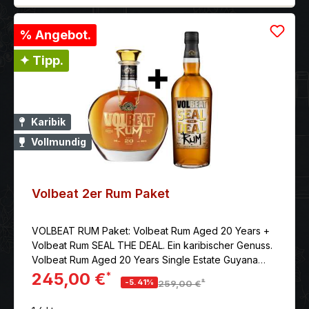
% Angebot.
✦ Tipp.
Karibik
Vollmundig
Volbeat 2er Rum Paket
VOLBEAT RUM Paket: Volbeat Rum Aged 20 Years +
Volbeat Rum SEAL THE DEAL. Ein karibischer Genuss.
Volbeat Rum Aged 20 Years Single Estate Guyana
Rum mit 40% vol. Sammler Edition, limitiert auf 2400
245,00 €
*
*
-5.41%
259,00 €
Flaschen. Ein unglaublicher Rum mit einem reichen
und reinen Geschmack.Volbeat SEAL THE DEAL Rum