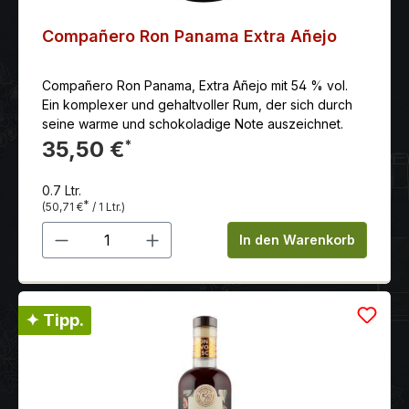
Compañero Ron Panama Extra Añejo
Compañero Ron Panama, Extra Añejo mit 54 % vol.
Ein komplexer und gehaltvoller Rum, der sich durch
seine warme und schokoladige Note auszeichnet.
35,50 €
*
0.7 Ltr.
*
(50,71 €
/ 1 Ltr.)
Produkt Anzahl: Gib den gewünschten 
In den Warenkorb
✦ Tipp.