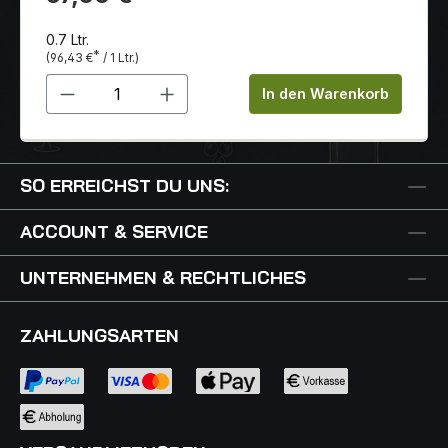
0.7 Ltr.
*
(96,43 €
/ 1 Ltr.)
Produkt Anzahl: Gib den gewünschten 
In den Warenkorb
SO ERREICHST DU UNS:
ACCOUNT & SERVICE
UNTERNEHMEN & RECHTLICHES
ZAHLUNGSARTEN