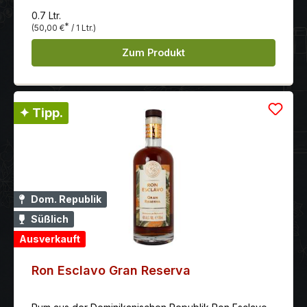
entführt es Ihre Fantasie an die Sandstrände der
0.7 Ltr.
Karibikküste.
*
(50,00 €
/ 1 Ltr.)
Zum Produkt
✦ Tipp.
Dom. Republik
Süßlich
Ausverkauft
Ron Esclavo Gran Reserva