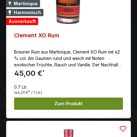
wurden 2001 verwirklicht. Während Sänger/Gitarrist
Martinique
Michael Poulsen und Schlagzeuger Jon Larsen die
Harmonisch
Grundlagen für die allerersten Volbeat-Songs in
Dänemark legten, begann die Diamond Distillery mit
Ausverkauft
der Destillation des Volbeat Limited Edition Rums.
Clement XO Rum
Brauner Rum aus Martinique, Clement XO Rum mit 42
% vol. Am Gaumen rund und weich mit Noten
exotischer Früchte, Rauch und Vanille. Der Nachhall
ist ebenfalls sehr lang, warm und fruchtig.
45,00 €
*
0.7 Ltr.
*
(64,29 €
/ 1 Ltr.)
Zum Produkt