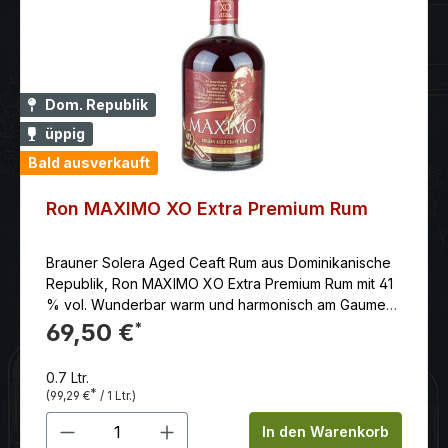
Dom. Republik
üppig
Bald ausverkauft
Ron MAXIMO XO Extra Premium Rum
Brauner Solera Aged Ceaft Rum aus Dominikanische
Republik, Ron MAXIMO XO Extra Premium Rum mit 41
% vol. Wunderbar warm und harmonisch am Gaumen.
Eine perfekte Balance zwischen Alkohol, süße und
69,50 €
*
Eichenfassnoten.
0.7 Ltr.
*
(99,29 €
/ 1 Ltr.)
Produkt Anzahl: Gib den gewünschten 
In den Warenkorb