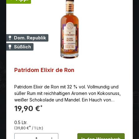
Dom. Republik
Süßlich
Patridom Elixir de Ron
Patridom Elixir de Ron mit 32 % vol. Vollmundig und
süßer Rum mit reichhaltigen Aromen von Kokosnuss,
weißer Schokolade und Mandel. Ein Hauch von
Zitrusfrüchten sorgt für eine erfrischende Note.
19,90 €
*
0.5 Ltr.
*
(39,80 €
/ 1 Ltr.)
Produkt Anzahl: Gib den gewünschten 