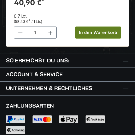
ist sauber, kurz bis mittellang, mit einem Hauch von
40,90 €
*
würziger Eiche.
0.7 Ltr.
*
(58,43 €
/ 1 Ltr.)
Produkt Anzahl: Gib den gewünschten 
In den Warenkorb
SO ERREICHST DU UNS:
ACCOUNT & SERVICE
UNTERNEHMEN & RECHTLICHES
ZAHLUNGSARTEN