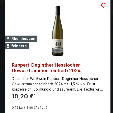
Rheinhessen
feinherb
Ruppert-Deginther Hesslocher
Gewürztraminer feinherb 2024
Deutscher Weißwein Ruppert-Deginther Hesslocher
Gewürztraminer feinherb 2024 mit 11,5 % vol. Er ist
körperreich, vollmundig und säurearm. Die Textur wird
oft als ölig oder schmelzig beschrieben. Die feinherbe
10,20 €
*
Restsüße ist gut balanciert und unterstreicht die
Fruchtigkeit, ohne zu dominieren.
*
0.75 Ltr.
(13,60 €
/ 1 Ltr.)