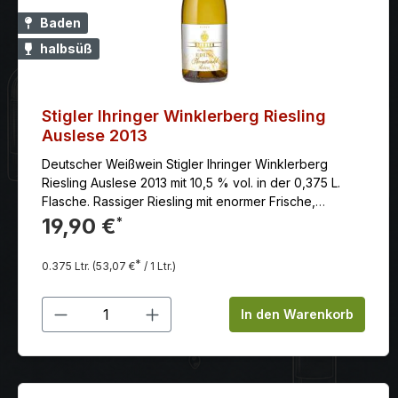
Baden
halbsüß
Stigler Ihringer Winklerberg Riesling
Auslese 2013
Deutscher Weißwein Stigler Ihringer Winklerberg
Riesling Auslese 2013 mit 10,5 % vol. in der 0,375 L.
Flasche. Rassiger Riesling mit enormer Frische,
perfektes Zusammenspiel der fruchtsüßen, nach
19,90 €
*
reifem Apfel und Aprikose schmeckenden natürlichen
Restsüße und der peppigen, typischen Säure des
*
0.375 Ltr.
(53,07 €
/ 1 Ltr.)
Rieslings. Ein wunderbarer Speisebegleiter zu
badischem Vesper, asiatischer Küche, Käseplatte,
Produkt Anzahl: Gib den gewünschten
Gänseleber sowie zu Fruchtdesserts und mildem Käse.
In den Warenkorb