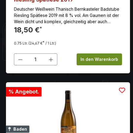
Deutscher Weißwein Thanisch Bernkasteler Badstube
Riesling Spätlese 2019 mit 8 % vol. Am Gaumen ist der
Wein dicht und komplex, gleichzeitig aber auch
elegant und leichtfüßig. Er bietet ein intensives
18,50 €
*
Geschmackserlebnis, das lange anhält.
*
0.75 Ltr.
(24,67 €
/ 1 Ltr.)
Produkt Anzahl: Gib den gewünschten
In den Warenkorb
% Angebot.
Baden