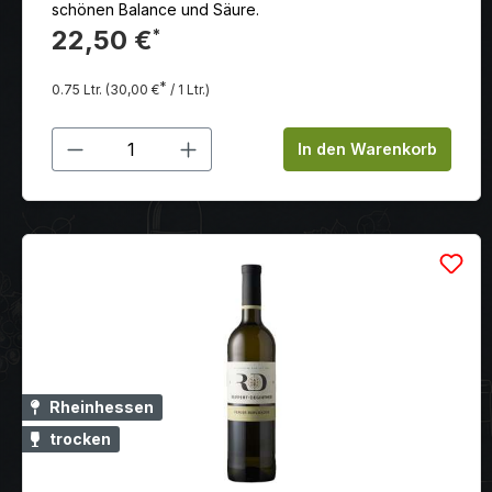
schönen Balance und Säure.
22,50 €
*
*
0.75 Ltr.
(30,00 €
/ 1 Ltr.)
Produkt Anzahl: Gib den gewünschten
In den Warenkorb
Rheinhessen
trocken