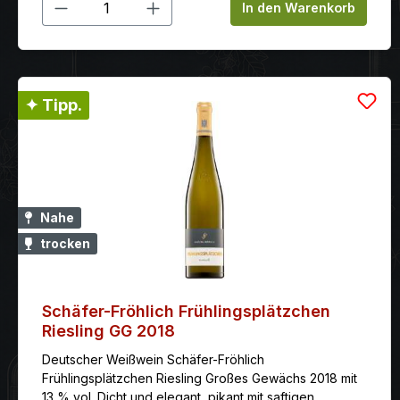
Produkt Anzahl: Gib den gewünschten
In den Warenkorb
✦ Tipp.
Nahe
trocken
Schäfer-Fröhlich Frühlingsplätzchen
Riesling GG 2018
Deutscher Weißwein Schäfer-Fröhlich
Frühlingsplätzchen Riesling Großes Gewächs 2018 mit
13 % vol. Dicht und elegant, pikant mit saftigen