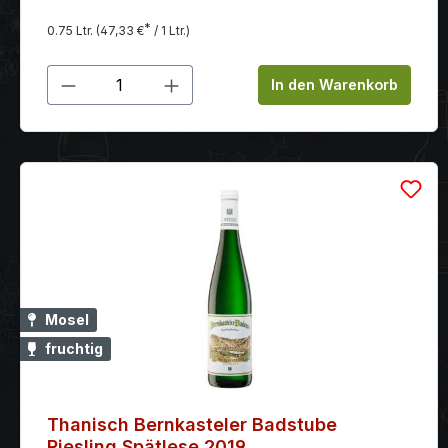
*
0.75 Ltr.
(47,33 €
/ 1 Ltr.)
Produkt Anzahl: Gib den gewünschten
In den Warenkorb
Mosel
fruchtig
Thanisch Bernkasteler Badstube
Riesling Spätlese 2019