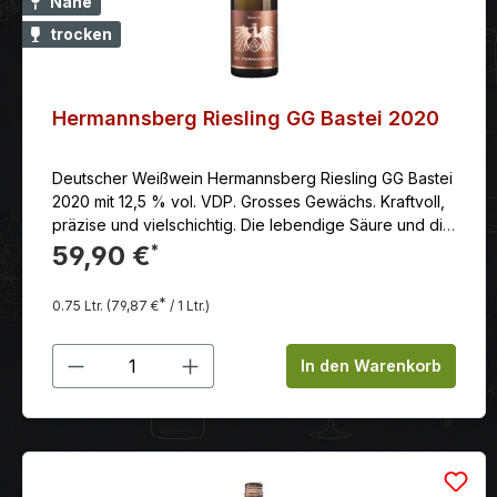
Nahe
trocken
Hermannsberg Riesling GG Bastei 2020
Deutscher Weißwein Hermannsberg Riesling GG Bastei
2020 mit 12,5 % vol. VDP. Grosses Gewächs. Kraftvoll,
präzise und vielschichtig. Die lebendige Säure und die
mineralische Struktur verleihen ihm Frische und
59,90 €
*
Eleganz.
*
0.75 Ltr.
(79,87 €
/ 1 Ltr.)
Produkt Anzahl: Gib den gewünschten
In den Warenkorb