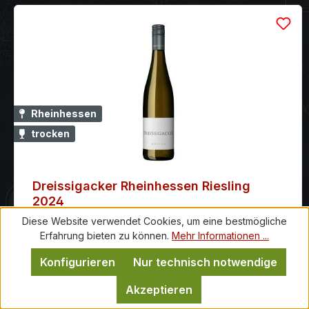
Rheinhessen
trocken
Dreissigacker Rheinhessen Riesling
2024
Diese Website verwendet Cookies, um eine bestmögliche
Deutscher Weißwein Dreissigacker Rheinhessen
Erfahrung bieten zu können.
Mehr Informationen ...
Riesling Qualitätswein 2024 mit 11,5 % vol. Geradlinig,
vielschichtig und mit feiner Spannung. Für Momente, in
Konfigurieren
Nur technisch notwendige
denen Präzision überzeugt. Ein Wein für besondere
14,90 €
*
Momente: Der Dreissigacker Riesling 2024 zeigt sich
Akzeptieren
klar und präzise. Er passt zu leichten Sommergerichten
*
0.75 Ltr.
(19,87 €
/ 1 Ltr.)