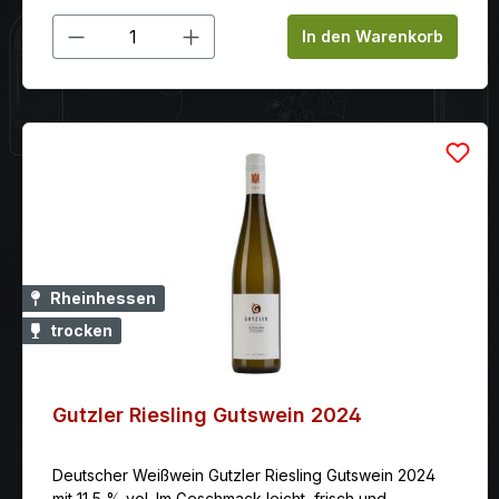
Produkt Anzahl: Gib den gewünschten
In den Warenkorb
Rheinhessen
trocken
Gutzler Riesling Gutswein 2024
Deutscher Weißwein Gutzler Riesling Gutswein 2024
mit 11,5 % vol. Im Geschmack leicht, frisch und