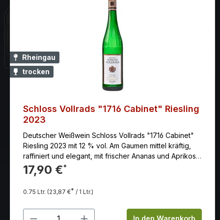
Rheingau
trocken
Schloss Vollrads "1716 Cabinet" Riesling
2023
Deutscher Weißwein Schloss Vollrads "1716 Cabinet"
Riesling 2023 mit 12 % vol. Am Gaumen mittel kräftig,
raffiniert und elegant, mit frischer Ananas und Aprikose.
Kraftvoller und komplexer Schloss Vollrads Riesling mit
17,90 €
*
salzig,mineralischem Abgang. Er beweist sich als
vielfältiger Speisebegleiter ebenso wie als Solist.
*
0.75 Ltr.
(23,87 €
/ 1 Ltr.)
Produkt Anzahl: Gib den gewünschten
In den Warenkorb