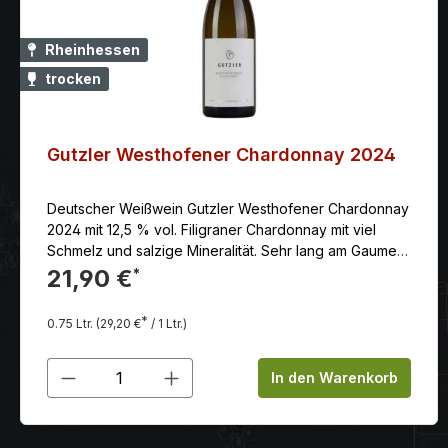
Rheinhessen
trocken
Gutzler Westhofener Chardonnay 2024
Deutscher Weißwein Gutzler Westhofener Chardonnay
2024 mit 12,5 % vol. Filigraner Chardonnay mit viel
Schmelz und salzige Mineralität. Sehr lang am Gaumen.
Ein Wein zum verlieben.
21,90 €
*
*
0.75 Ltr.
(29,20 €
/ 1 Ltr.)
Produkt Anzahl: Gib den gewünschten
In den Warenkorb