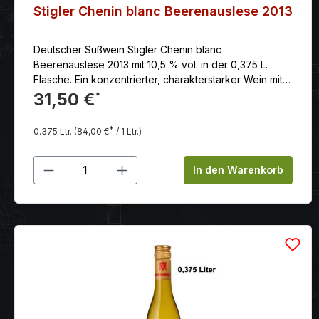
Stigler Chenin blanc Beerenauslese 2013
Deutscher Süßwein Stigler Chenin blanc
Beerenauslese 2013 mit 10,5 % vol. in der 0,375 L.
Flasche. Ein konzentrierter, charakterstarker Wein mit
viel Harmonie und saftiger, fruchtiger, honigartiger
31,50 €
*
Süße, der zugleich frisch und überhaupt nicht
beschwerend wirkt
*
0.375 Ltr.
(84,00 €
/ 1 Ltr.)
Produkt Anzahl: Gib den gewünschten
In den Warenkorb