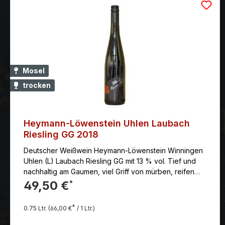
Mosel
trocken
Heymann-Löwenstein Uhlen Laubach
Riesling GG 2018
Deutscher Weißwein Heymann-Löwenstein Winningen
Uhlen (L) Laubach Riesling GG mit 13 % vol. Tief und
nachhaltig am Gaumen, viel Griff von mürben, reifen
Gerbstoffen, süßlicher Schmelz, gezügelte Kraft, noch
49,50 €
*
jung, langer, saftiger und griffiger Abgang mit
kräuterig-vegetabilen und deutlich rotfruchtigen, vor
*
0.75 Ltr.
(66,00 €
/ 1 Ltr.)
allem an Cranberries erinnernden Noten.