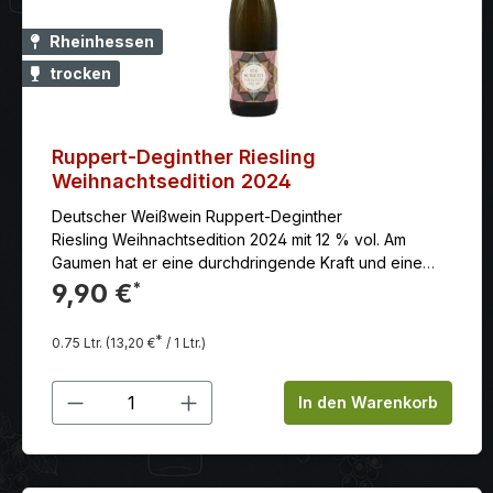
Rheinhessen
trocken
Ruppert-Deginther Riesling
Weihnachtsedition 2024
Deutscher Weißwein Ruppert-Deginther
Riesling Weihnachtsedition 2024 mit 12 % vol. Am
Gaumen hat er eine durchdringende Kraft und eine
rassige Struktur. Fruchtbetont und finessenreich,
9,90 €
*
Aromen von Weinbergspfirsich und grünem Apfel.
*
0.75 Ltr.
(13,20 €
/ 1 Ltr.)
Produkt Anzahl: Gib den gewünschten
In den Warenkorb