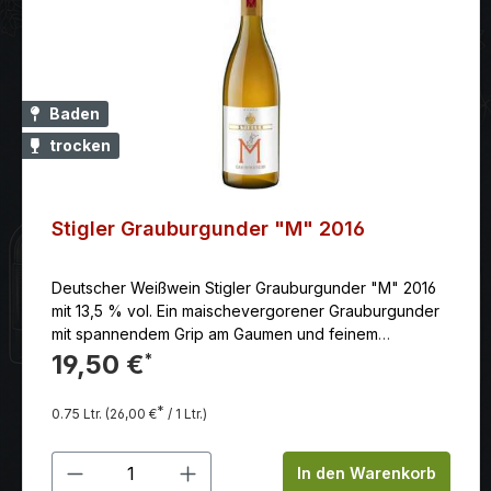
Baden
trocken
Stigler Grauburgunder "M" 2016
Deutscher Weißwein Stigler Grauburgunder "M" 2016
mit 13,5 % vol. Ein maischevergorener Grauburgunder
mit spannendem Grip am Gaumen und feinem
Tanningerüst, ein Wein mit Frische und Würze
19,50 €
*
zugleich. Strukturiert, außergewöhnlich und mit langem
Nachhall.
*
0.75 Ltr.
(26,00 €
/ 1 Ltr.)
Produkt Anzahl: Gib den gewünschten
In den Warenkorb