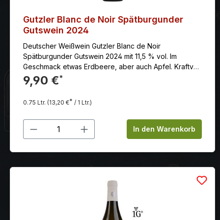
Gutzler Blanc de Noir Spätburgunder
Gutswein 2024
Deutscher Weißwein Gutzler Blanc de Noir
Spätburgunder Gutswein 2024 mit 11,5 % vol. Im
Geschmack etwas Erdbeere, aber auch Apfel. Kraftvoll
und lang mit einer seidigen Harmonie.
9,90 €
*
*
0.75 Ltr.
(13,20 €
/ 1 Ltr.)
Produkt Anzahl: Gib den gewünschten
In den Warenkorb