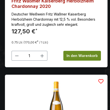
Fritz Waßmer Kaiserberg Herbolzheim
Chardonnay 2020
Deutscher Weißwein Fritz Waßmer Kaiserberg
Herbolzheim Chardonnay mit 12,5 % vol. Besonders
kraftvoll, groß und zugleich sehr elegant.
127,50 €
*
*
0.75 Ltr.
(170,00 €
/ 1 Ltr.)
Produkt Anzahl: Gib den gewünschten
In den Warenkorb