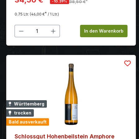
*
-10.39%
38,50 €
Getragen von einer dichten, ausgewogenen Textur.
Ein überaus vielschichtiges Geschmackserlebnis.
*
0.75 Ltr.
(46,00 €
/ 1 Ltr.)
Produkt Anzahl: Gib den gewünschten
In den Warenkorb
Württemberg
trocken
Bald ausverkauft
Schlossgut Hohenbeilstein Amphore