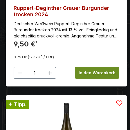
Ruppert-Deginther Grauer Burgunder
trocken 2024
Deutscher Weißwein Ruppert-Deginther Grauer
Burgunder trocken 2024 mit 13 % vol. Feingliedrig und
gleichzeitig druckvoll-cremig. Angenehme Textur und
Schmelz. Der Geschmack ist fruchtig und frisch mit
9,50 €
*
einer gut ausbalancierten Säure.
*
0.75 Ltr.
(12,67 €
/ 1 Ltr.)
Produkt Anzahl: Gib den gewünschten
In den Warenkorb
✦ Tipp.