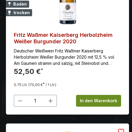
Baden
trocken
Fritz Waßmer Kaiserberg Herbolzheim
Weißer Burgunder 2020
Deutscher Weißwein Fritz Waßmer Kaiserberg
Herbolzheim Weißer Burgunder 2020 mit 12,5 % vol.
Am Gaumen stramm und salzig, mit Steinobst und
Sahne. Das würzige Finale ist lang, geprägt von
52,50 €
*
leichtem Salzkaramell.
*
0.75 Ltr.
(70,00 €
/ 1 Ltr.)
Produkt Anzahl: Gib den gewünschten
In den Warenkorb