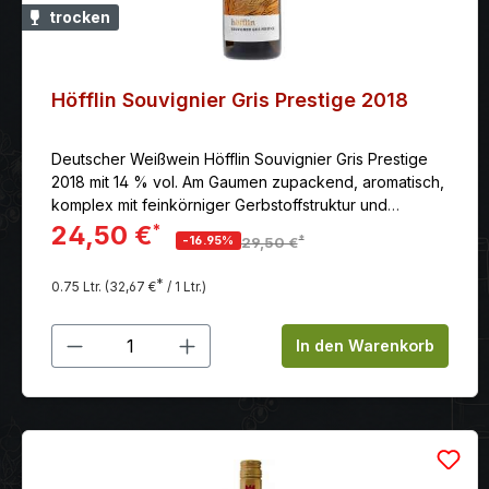
trocken
Höfflin Souvignier Gris Prestige 2018
Deutscher Weißwein Höfflin Souvignier Gris Prestige
2018 mit 14 % vol. Am Gaumen zupackend, aromatisch,
komplex mit feinkörniger Gerbstoffstruktur und
angenehmer Viskosität. Klingt mit einem Hauch von
24,50 €
*
*
-16.95%
29,50 €
pflückfrischen Himbeeren aus. Ein wunderbar
ausgewogener Orange Wine. Bernsteinfarben leuchtet
*
0.75 Ltr.
(32,67 €
/ 1 Ltr.)
der Wein im Glas. Das Bukett beeindruckt mit seinem
Aromenreichtum: der Bogen ist gespannt von frischer
Produkt Anzahl: Gib den gewünschten
Muskatnuss, Nelken, kandierten Zitrusfrüchten,
In den Warenkorb
Marzipan, bis hin zu Anklängen an Sojasauce.