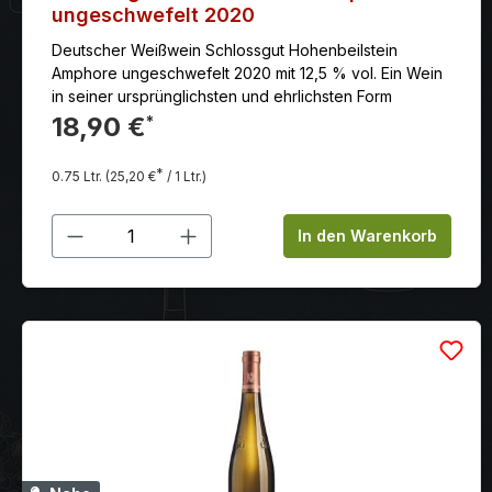
ungeschwefelt 2020
Deutscher Weißwein Schlossgut Hohenbeilstein
Amphore ungeschwefelt 2020 mit 12,5 % vol. Ein Wein
in seiner ursprünglichsten und ehrlichsten Form
18,90 €
*
*
0.75 Ltr.
(25,20 €
/ 1 Ltr.)
Produkt Anzahl: Gib den gewünschten
In den Warenkorb