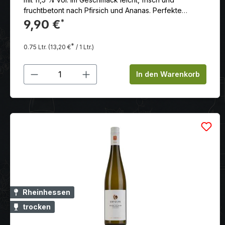
fruchtbetont nach Pfirsich und Ananas. Perfekte
Harmonie zwischen Säure und Süße, leicht mineralisch
9,90 €
*
mit schöner Würze. Elegant.
*
0.75 Ltr.
(13,20 €
/ 1 Ltr.)
Produkt Anzahl: Gib den gewünschten
In den Warenkorb
Rheinhessen
trocken