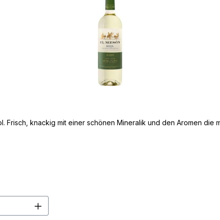
. Frisch, knackig mit einer schönen Mineralik und den Aromen die ma
en Wert ein oder benutze die Schaltflä