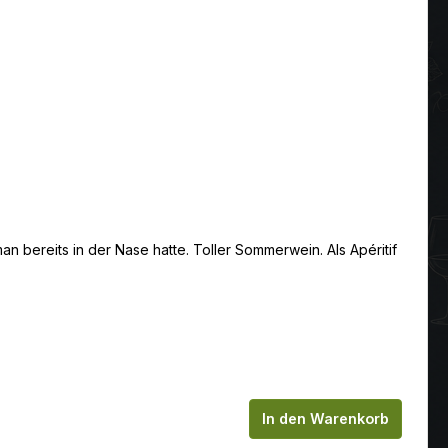
n bereits in der Nase hatte. Toller Sommerwein. Als Apéritif
chen um die Anzahl zu erhöhen oder zu
In den Warenkorb