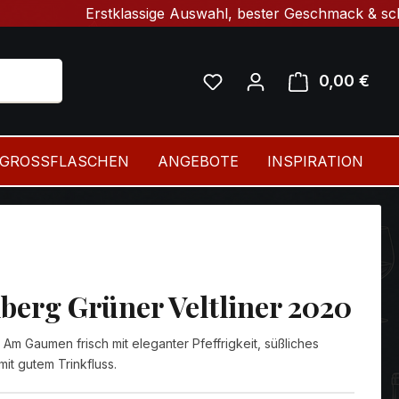
Erstklassige Auswahl, bester Geschmack & schnelle Li
0,00 €
Ware
GROSSFLASCHEN
ANGEBOTE
INSPIRATION
nberg Grüner Veltliner 2020
Am Gaumen frisch mit eleganter Pfeffrigkeit, süßliches
mit gutem Trinkfluss.