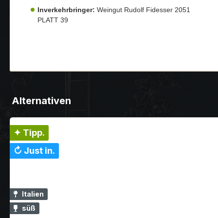
Inverkehrbringer:
Weingut Rudolf Fidesser 2051
PLATT 39
Alternativen
✦ Tipp.
↻ Just in.
Italien
süß