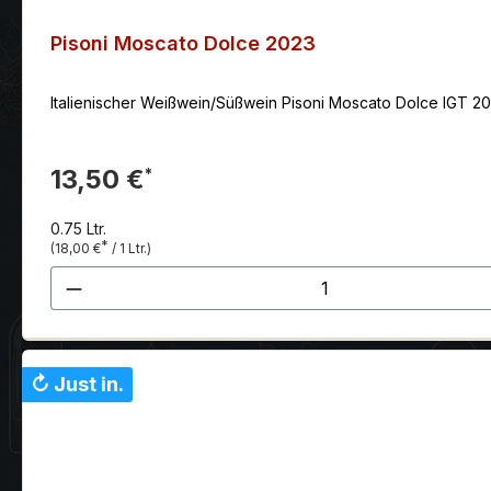
Pisoni Moscato Dolce 2023
Italienischer Weißwein/Süßwein Pisoni Moscato Dolce IGT 202
13,50 €
*
0.75 Ltr.
*
(18,00 €
/ 1 Ltr.)
Produkt Anzahl: Gib den gewünscht
↻ Just in.