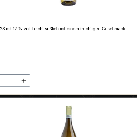
3 mit 12 % vol. Leicht süßlich mit einem fruchtigen Geschmack
en Wert ein oder benutze die Schaltflä