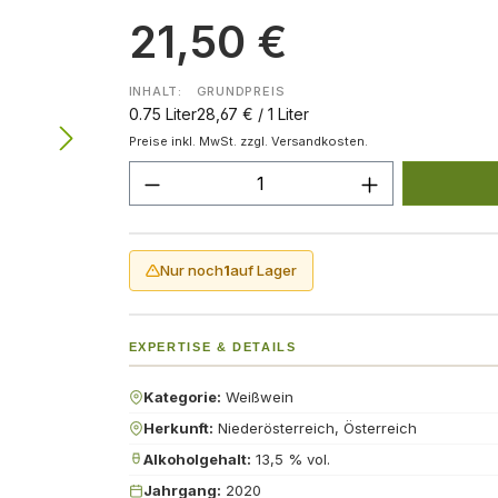
21,50 €
INHALT:
GRUNDPREIS
0.75 Liter
28,67 € / 1 Liter
Preise inkl. MwSt. zzgl. Versandkosten.
Produkt Anzahl: Gib den gew
Nur noch
1
auf Lager
EXPERTISE & DETAILS
Kategorie:
Weißwein
Herkunft:
Niederösterreich, Österreich
Alkoholgehalt:
13,5 % vol.
Jahrgang:
2020