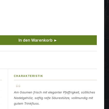
ünschten Wert ein oder benutze die Sch
In den Warenkorb ►
CHARAKTERISTIK
Am Gaumen frisch mit eleganter Pfeffrigkeit, süßliches
Nadelgehölz, saftig reife Säurestütze, vollmundig mit
gutem Trinkfluss.