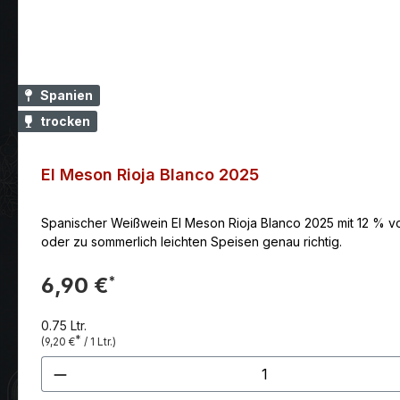
Spanien
trocken
El Meson Rioja Blanco 2025
Spanischer Weißwein El Meson Rioja Blanco 2025 mit 12 % vol
oder zu sommerlich leichten Speisen genau richtig.
6,90 €
*
0.75 Ltr.
*
(9,20 €
/ 1 Ltr.)
Produkt Anzahl: Gib den gewünscht