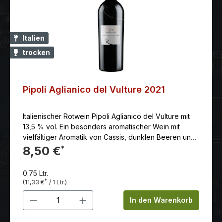
Italien
trocken
Pipoli Aglianico del Vulture 2021
Italienischer Rotwein Pipoli Aglianico del Vulture mit
13,5 % vol. Ein besonders aromatischer Wein mit
vielfältiger Aromatik von Cassis, dunklen Beeren und
Pfeffernoten, harmonisch abgerundet mit dezenten
8,50 €
*
Holznoten.
0.75 Ltr.
*
(11,33 €
/ 1 Ltr.)
Produkt Anzahl: Gib den gewünschten 
In den Warenkorb