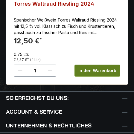
Torres Waltraud Riesling 2024
Spanischer Weißwein Torres Waltraud Riesling 2024
mit 12,5 % vol. Klassisch zu Fisch und Krustentieren,
passt auch zu frischer Pasta und Reis mit
Meeresfrüchten, gegrilltem Geflügel oder den süß-
12,50 €
*
pikanten Gerichten der asiatischen Küche.
0.75 Ltr.
*
(16,67 €
/ 1 Ltr.)
Produkt Anzahl: Gib den gewünschten 
In den Warenkorb
SO ERREICHST DU UNS:
ACCOUNT & SERVICE
UNTERNEHMEN & RECHTLICHES