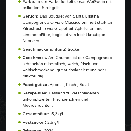
Farbe:
In der Farbe funkelt dieser Weißwein mit
brillantem Strohgelb.
Geruch:
Das Bouquet von Santa Cristina
Campogrande Orvieto Classico erinnert stark an
Zitrusfrüchte wie Grapefruit, Apfelsinen und
Limonenblätter, begleitet von leicht krautigen
Nuancen.
Geschmacksrichtung:
trocken
Geschmack:
Am Gaumen ist der Campogrande
sehr schön mineralisch, weich, frisch und
wohlschmeckend, gut ausbalanciert und sehr
trinkfreudig.
Passt gut zu:
Aperitif , Fisch , Salat
Rezept-Idee:
Passend zu verschiedenen
unkomplizierten Fischgerichten und
Meeresfrüchten.
Gesamtsäure:
5,2 g/l
Restzucker:
2,5 g/l
Jahrgang:
2024