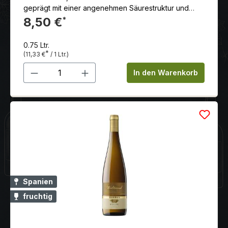
geprägt mit einer angenehmen Säurestruktur und
einer feinen Länge im Abgang.
8,50 €
*
0.75 Ltr.
*
(11,33 €
/ 1 Ltr.)
Produkt Anzahl: Gib den gewünschten 
In den Warenkorb
Spanien
fruchtig