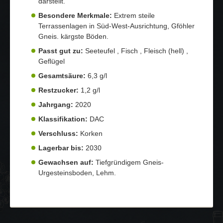
darstellt.
Besondere Merkmale:
Extrem steile
Terrassenlagen in Süd-West-Ausrichtung, Gföhler
Gneis. kärgste Böden.
Passt gut zu:
Seeteufel , Fisch , Fleisch (hell) ,
Geflügel
Gesamtsäure:
6,3 g/l
Restzucker:
1,2 g/l
Jahrgang:
2020
Klassifikation:
DAC
Verschluss:
Korken
Lagerbar bis:
2030
Gewachsen auf:
Tiefgründigem Gneis-
Urgesteinsboden, Lehm.