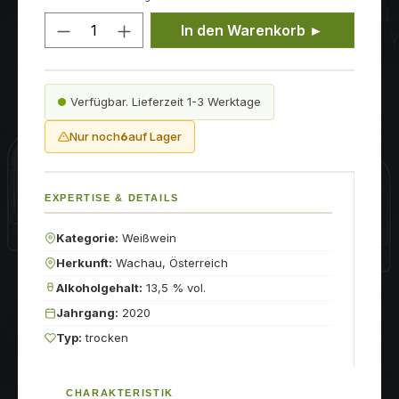
Produkt Anzahl: Gib den gewünschten
In den Warenkorb ►
Verfügbar. Lieferzeit 1-3 Werktage
Nur noch
6
auf Lager
EXPERTISE & DETAILS
Kategorie:
Weißwein
Herkunft:
Wachau, Österreich
Alkoholgehalt:
13,5 % vol.
Jahrgang:
2020
Typ:
trocken
CHARAKTERISTIK