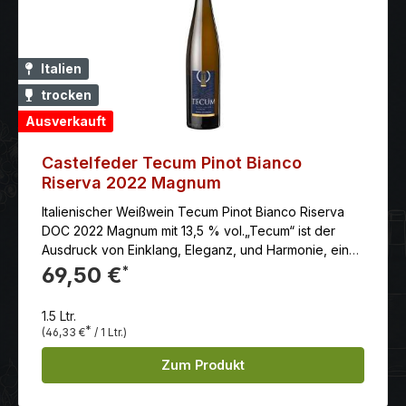
Italien
trocken
Ausverkauft
Castelfeder Tecum Pinot Bianco
Riserva 2022 Magnum
Italienischer Weißwein Tecum Pinot Bianco Riserva
DOC 2022 Magnum mit 13,5 % vol.„Tecum“ ist der
Ausdruck von Einklang, Eleganz, und Harmonie, ein
mineralischer Weißwein aus dem Norden Italiens,
69,50 €
*
Frucht einer Verbindung zweier starker Charakter der
Weinwelt auf der Suche nach dem perfekten
1.5 Ltr.
Gleichgewicht. Im vollen Respekt dem natürlichen
*
(46,33 €
/ 1 Ltr.)
Zyklus der Rebe angepasst ,reift der Wein 15 Monate
auf der Feinhefe und erreicht durch die lange
Zum Produkt
Lagerung im Edelstahl sowie eines kleinen Teiles in
Barrique, eine natürliche Stabilität und ein komplexe