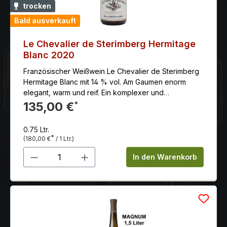
trocken
Bald ausverkauft
Le Chevalier de Sterimberg Hermitage
Blanc 2020
Französischer Weißwein Le Chevalier de Sterimberg
Hermitage Blanc mit 14 % vol. Am Gaumen enorm
elegant, warm und reif. Ein komplexer und
vielschichtiger Hermitage Blanc.
135,00 €
*
0.75 Ltr.
*
(180,00 €
/ 1 Ltr.)
Produkt Anzahl: Gib den gewünschten 
In den Warenkorb