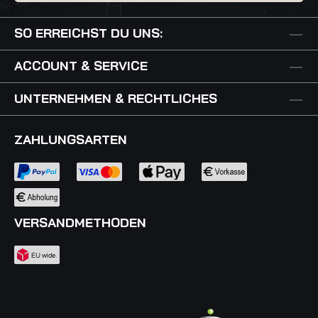
Aromenviel„Tecum“ wird ausschließlich in
Magnumformaten gefüllt, welches mehr als jedes
SO ERREICHST DU UNS:
andere die Lagerung des Weines begünstigt. 3
Gläser Gambero Rosso 2010
ACCOUNT & SERVICE
UNTERNEHMEN & RECHTLICHES
ZAHLUNGSARTEN
VERSANDMETHODEN