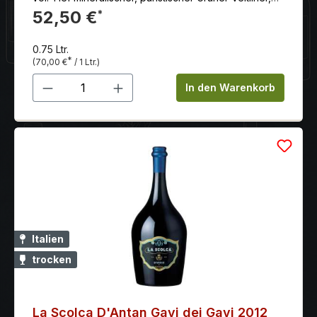
der das Potenzial dieser Lage beeindruckend
52,50 €
*
dokumentiert.
0.75 Ltr.
*
(70,00 €
/ 1 Ltr.)
Produkt Anzahl: Gib den gewünschten 
In den Warenkorb
Italien
trocken
La Scolca D'Antan Gavi dei Gavi 2012