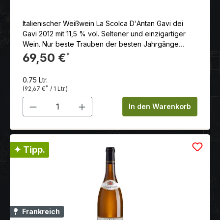
Italienischer Weißwein La Scolca D'Antan Gavi dei
Gavi 2012 mit 11,5 % vol. Seltener und einzigartiger
Wein. Nur beste Trauben der besten Jahrgänge
werden für diesen exquisiten Gavi dei Gavi vinifiziert.
69,50 €
*
Etwa 10 Jahre reift er in den Kellern des Weingutes
ehe er eine unverwechselbare Intensität und
0.75 Ltr.
Noblesse zeigt. Ein außergewöhnliches Beispiel eines
*
(92,67 €
/ 1 Ltr.)
großartigen Gavi, der mit Aromen von Feuerstein und
Produkt Anzahl: Gib den gewünschten 
Walnuss sowie Röstnoten und einem Finale von
In den Warenkorb
Mandeln betört. Serviertemperatur: 9°C schon
trinkbar: sehr gut optimal trinkreif: jetzt Im
Einzelholzkiste verpackt
✦ Tipp.
Frankreich