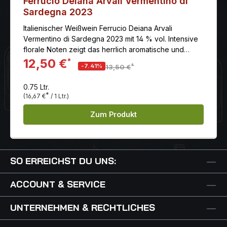
Ferrucio Deiana Arvali Vermentino di
Sardegna 2023
Italienischer Weißwein Ferrucio Deiana Arvali
Vermentino di Sardegna 2023 mit 14 % vol. Intensive
florale Noten zeigt das herrlich aromatische und
elegante Bouquet. Den Gaumen verwöhnt der Arvali
12,50 €
*
*
-7.41%
13,50 €
mit einem trockenen und weichen, intensiven und
nachhaltigen Geschmack. Serviervorschlag: Köstlich
0.75 Ltr.
zu gegrilltem Fisch! lagerungsfähig bis (mind.): 2029
*
(16,67 €
/ 1 Ltr.)
optimal trinkreif: jetzt schon trinkbar: sehr gut vorher
öffnen: nein Herstellung: 3 bis 4 Monate bleibt diese
Zum Produkt
Spätlese in Edelstahltanks, ehe sie ihren eleganten
Charakter zeigt. Auszeichnung: Concours Mondial
Bruxelles: Goldmedaille 2013 (Jg. 2012) Concorso
Nazionale Vini Pramaggiore: Goldmedaille 2013 (Jg.
SO ERREICHST DU UNS:
2012)
ACCOUNT & SERVICE
UNTERNEHMEN & RECHTLICHES