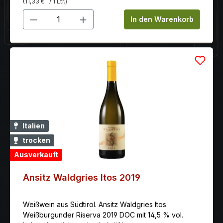
(11,33 €
/ 1 Ltr.)
Produkt Anzahl: Gib den gewünschten 
In den Warenkorb
Italien
trocken
Ausverkauft
Ansitz Waldgries Itos 2019
Weißwein aus Südtirol. Ansitz Waldgries Itos
Weißburgunder Riserva 2019 DOC mit 14,5 % vol.