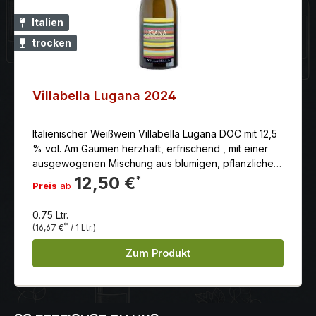
Italien
trocken
Villabella Lugana 2024
Italienischer Weißwein Villabella Lugana DOC mit 12,5
% vol. Am Gaumen herzhaft, erfrischend , mit einer
ausgewogenen Mischung aus blumigen, pflanzlichen
und fruchtigen Noten und eleganten Anklängen von
12,50 €
*
Preis
ab
Mineralität im Nachgeschmack, wie es für das
Herkunftsgebiet typisch ist.
0.75 Ltr.
*
(16,67 €
/ 1 Ltr.)
Zum Produkt