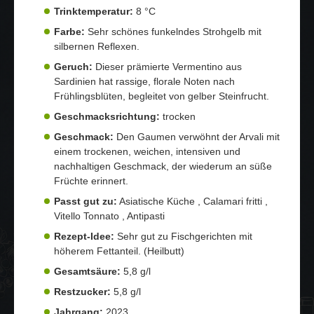
Trinktemperatur:
8 °C
Farbe:
Sehr schönes funkelndes Strohgelb mit
silbernen Reflexen.
Geruch:
Dieser prämierte Vermentino aus
Sardinien hat rassige, florale Noten nach
Frühlingsblüten, begleitet von gelber Steinfrucht.
Geschmacksrichtung:
trocken
Geschmack:
Den Gaumen verwöhnt der Arvali mit
einem trockenen, weichen, intensiven und
nachhaltigen Geschmack, der wiederum an süße
Früchte erinnert.
Passt gut zu:
Asiatische Küche , Calamari fritti ,
Vitello Tonnato , Antipasti
Rezept-Idee:
Sehr gut zu Fischgerichten mit
höherem Fettanteil. (Heilbutt)
Gesamtsäure:
5,8 g/l
Restzucker:
5,8 g/l
Jahrgang:
2023