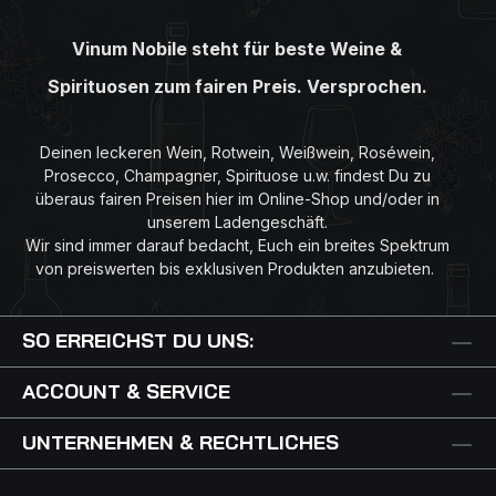
zur perfekten Harmonie. 1767 erstmals urkundlich
erwähnt zählt das 22 Hektar große Weingut heute zu
Vinum Nobile steht für beste Weine &
den Pionieren auf dem Rotweinsektor. Herausragende
Weine wie die Cuveés „OP Eximium“ sowie „Bela Rex“
Spirituosen zum fairen Preis. Versprochen.
feiern auf internationaler Ebene große Erfolge. Vor
allem aber den einheimischen Rebsorten möchte man
auf dem Weingut Aufmerksamkeit schenken.
Deinen leckeren Wein, Rotwein, Weißwein, Roséwein,
Beschreibung: Tiefdunkles Rubinrot mit violetten
Prosecco, Champagner, Spirituose u.w. findest Du zu
Reflexen; delikate Aromen von schwarzen
überaus fairen Preisen hier im Online-Shop und/oder in
Beerenfrüchten, Anklänge von Kakao und feinen
unserem Ladengeschäft.
Rauchnoten, saftige Fruchtfülle; kremig, dicht und
Wir sind immer darauf bedacht, Euch ein breites Spektrum
dennoch voller Finesse.
von preiswerten bis exklusiven Produkten anzubieten.
SO ERREICHST DU UNS:
ACCOUNT & SERVICE
UNTERNEHMEN & RECHTLICHES