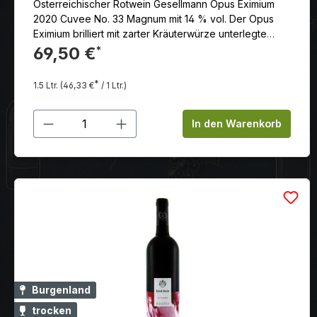
Österreichischer Rotwein Gesellmann Opus Eximium
2020 Cuvee No. 33 Magnum mit 14 % vol. Der Opus
Eximium brilliert mit zarter Kräuterwürze unterlegte
reife Herzkirschen, etwas Brombeeren, feine
69,50 €
*
Mineralik.
*
1.5 Ltr.
(46,33 €
/ 1 Ltr.)
Produkt Anzahl: Gib den gewünschten
In den Warenkorb
Burgenland
trocken