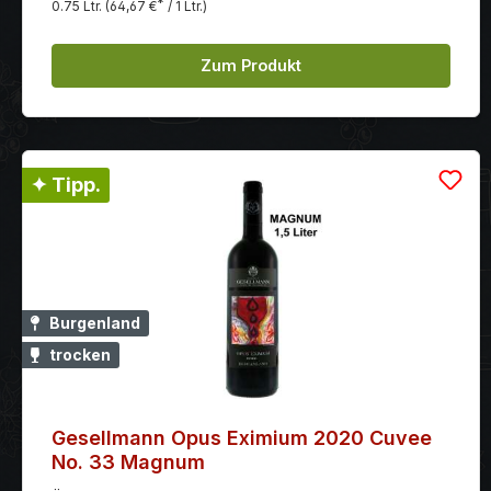
*
0.75 Ltr.
(64,67 €
/ 1 Ltr.)
Zum Produkt
✦ Tipp.
Burgenland
trocken
Gesellmann Opus Eximium 2020 Cuvee
No. 33 Magnum