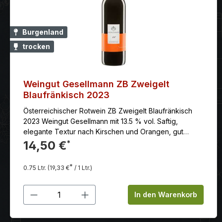
Burgenland
trocken
Weingut Gesellmann ZB Zweigelt
Blaufränkisch 2023
Österreichischer Rotwein ZB Zweigelt Blaufränkisch
2023 Weingut Gesellmann mit 13.5 % vol. Saftig,
elegante Textur nach Kirschen und Orangen, gut
integrierte Tannine. Feine Extraktsüße im Abgang.
14,50 €
*
Anbaugebiet: Das Mittelburgenland liegt südlich des
Neusiedlersees. Es trägt auch den Beinahmen
*
0.75 Ltr.
(19,33 €
/ 1 Ltr.)
„Blaufränkischland“. Eine Hommage an die stärkste
Rebsorte im Anbaugebiet, die knapp 2.000 Hektar
Produkt Anzahl: Gib den gewünschten
Rebfläche einnimmt. Klassifizierung: Qualitätsweine
In den Warenkorb
aus Österreich, hier aus dem Mittelburgenland,
unterliegen ähnlichen Vorschriften wie hierzulande.