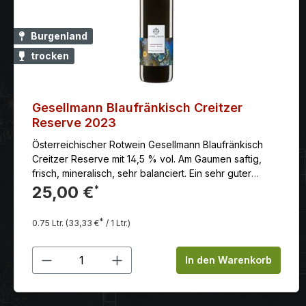
Burgenland
trocken
Gesellmann Blaufränkisch Creitzer
Reserve 2023
Österreichischer Rotwein Gesellmann Blaufränkisch
Creitzer Reserve mit 14,5 % vol. Am Gaumen saftig,
frisch, mineralisch, sehr balanciert. Ein sehr guter
Speisenbegleiter.Anbaugebiet: Das Mittelburgenland
25,00 €
*
liegt südlich des Neusiedlersees. Es trägt auch den
Beinahmen „Blaufränkisch-Land“. Eine Hommage an
*
0.75 Ltr.
(33,33 €
/ 1 Ltr.)
die stärkste Rebsorte im Anbaugebiet, die ganze 1.912
Hektar Rebfläche einnimmt. Klassifizierung:
Produkt Anzahl: Gib den gewünschten
Qualitätsweine aus Österreich, hier aus dem
In den Warenkorb
Mittelburgenland, unterliegen ähnlichen Vorschriften,
wie hierzulande. Rebsorte: Diese österreichische
Spezialität liefert einen in der Jugend ungestümen