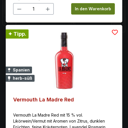
Produkt Anzahl: Gib den gewünschten 
In den Warenkorb
✦ Tipp.
Spanien
herb-süß
Vermouth La Madre Red
Vermouth La Madre Red mit 15 % vol.
Likörwein/Vermut mit Aromen von Zitrus, dunklen
Früchten, feine Kräuternoten, Lavendel Rosmarin,