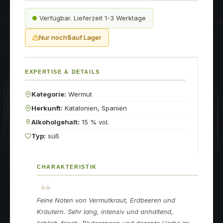
Verfügbar. Lieferzeit 1-3 Werktage
Nur noch
5
auf Lager
EXPERTISE & DETAILS
Kategorie:
Wermut
Herkunft:
Katalonien, Spanien
Alkoholgehalt:
15 % vol.
Typ:
süß
CHARAKTERISTIK
Feine Noten von Vermutkraut, Erdbeeren und
Kräutern. Sehr lang, intensiv und anhaltend,
lieblich-frisch, Blutorangen und dezente Herbe im