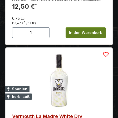
Zimt und Orange
12,50 €
*
0.75 Ltr.
*
(16,67 €
/ 1 Ltr.)
Produkt Anzahl: Gib den gewünschten 
In den Warenkorb
Spanien
herb-süß
Vermouth La Madre White Dry