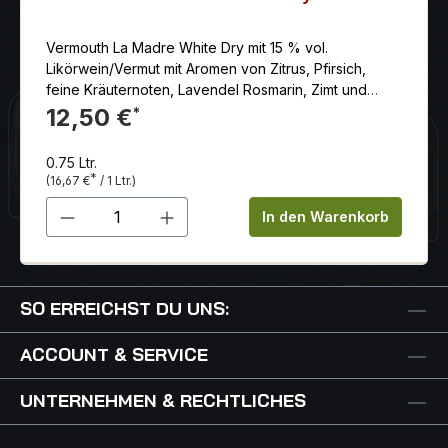
Vermouth La Madre White Dry mit 15 % vol.
Likörwein/Vermut mit Aromen von Zitrus, Pfirsich,
feine Kräuternoten, Lavendel Rosmarin, Zimt und
Apfel.
12,50 €
*
0.75 Ltr.
*
(16,67 €
/ 1 Ltr.)
Produkt Anzahl: Gib den gewünschten 
In den Warenkorb
SO ERREICHST DU UNS:
ACCOUNT & SERVICE
UNTERNEHMEN & RECHTLICHES