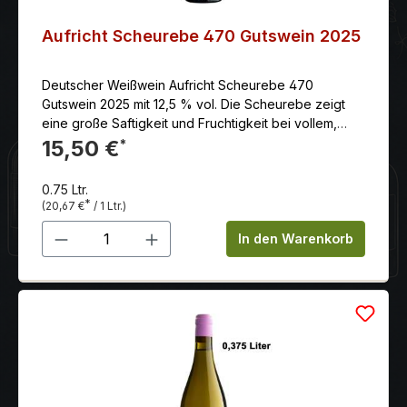
Aufricht Scheurebe 470 Gutswein 2025
Deutscher Weißwein Aufricht Scheurebe 470
Gutswein 2025 mit 12,5 % vol. Die Scheurebe zeigt
eine große Saftigkeit und Fruchtigkeit bei vollem,
aromatischem Geschmack nach tropischen Früchten
15,50 €
*
wie Ananas und Mango.
0.75 Ltr.
*
(20,67 €
/ 1 Ltr.)
Produkt Anzahl: Gib den gewünschten 
In den Warenkorb