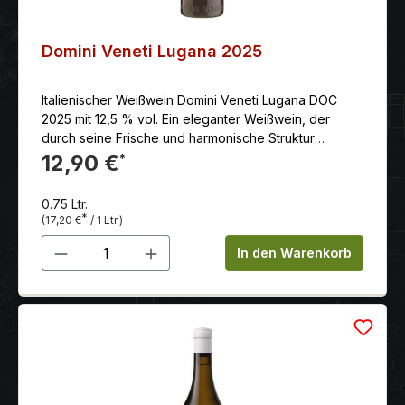
Domini Veneti Lugana 2025
Italienischer Weißwein Domini Veneti Lugana DOC
2025 mit 12,5 % vol. Ein eleganter Weißwein, der
durch seine Frische und harmonische Struktur
überzeugt und somit ein idealer Begleiter für
12,90 €
*
verschiedene Anlässe und Speisen ist.
0.75 Ltr.
*
(17,20 €
/ 1 Ltr.)
Produkt Anzahl: Gib den gewünschten 
In den Warenkorb