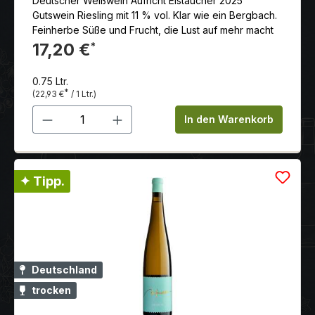
Deutscher Weißwein Aufricht Eistaucher 2025
Gutswein Riesling mit 11 % vol. Klar wie ein Bergbach.
Feinherbe Süße und Frucht, die Lust auf mehr macht
17,20 €
*
0.75 Ltr.
*
(22,93 €
/ 1 Ltr.)
Produkt Anzahl: Gib den gewünschten 
In den Warenkorb
✦ Tipp.
Deutschland
trocken