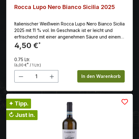
Rocca Lupo Nero Bianco Sicilia 2025
Italienischer Weißwein Rocca Lupo Nero Bianco Sicilia
2025 mit 11 % vol. Im Geschmack ist er leicht und
erfrischend mit einer angenehmen Säure und einem
Hauch von Mineralien. Farblich tritt der Lupo Nero
4,50 €
*
Bianco in einem attraktiven, klaren Strohgelb mit
grünlichen Reflexen in Erscheinung.
0.75 Ltr.
*
(6,00 €
/ 1 Ltr.)
Produkt Anzahl: Gib den gewünschten 
In den Warenkorb
✦ Tipp.
↻ Just in.