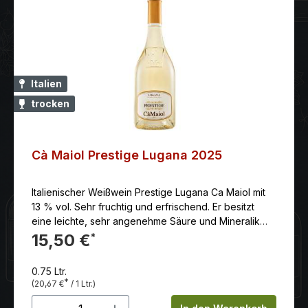
Italien
trocken
Cà Maiol Prestige Lugana 2025
Italienischer Weißwein Prestige Lugana Ca Maiol mit
13 % vol. Sehr fruchtig und erfrischend. Er besitzt
eine leichte, sehr angenehme Säure und Mineralik
und ist somit ein Weißwein, den man nicht nur im
15,50 €
*
Sommer genießt. Präsentiert sich mit einer strahlend
hell goldgelben Farbe und schimmert mit leuchtend
0.75 Ltr.
hell grünlichen Reflexen.
*
(20,67 €
/ 1 Ltr.)
Produkt Anzahl: Gib den gewünschten 