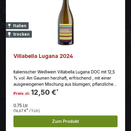
Italien
trocken
Villabella Lugana 2024
Italienischer Weißwein Villabella Lugana DOC mit 12,5
% vol. Am Gaumen herzhaft, erfrischend , mit einer
ausgewogenen Mischung aus blumigen, pflanzlichen
und fruchtigen Noten und eleganten Anklängen von
12,50 €
*
Preis
ab
Mineralität im Nachgeschmack, wie es für das
Herkunftsgebiet typisch ist.
0.75 Ltr.
*
(16,67 €
/ 1 Ltr.)
Zum Produkt