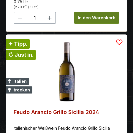
0.75 Ltr.
*
(9,20 €
/ 1 Ltr.)
Produkt Anzahl: Gib den gewünschten 
In den Warenkorb
✦ Tipp.
↻ Just in.
Italien
trocken
Feudo Arancio Grillo Sicilia 2024
Italienischer Weißwein Feudo Arancio Grillo Sicilia