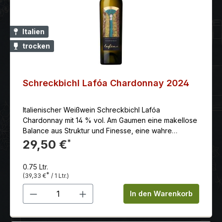
Italien
trocken
Schreckbichl Lafóa Chardonnay 2024
Italienischer Weißwein Schreckbichl Lafóa
Chardonnay mit 14 % vol. Am Gaumen eine makellose
Balance aus Struktur und Finesse, eine wahre
Glanzleistung der Kellerei. Fein unterlegtes Holz
29,50 €
*
machen diesen Wein zu einem harmonischen Ganzen.
0.75 Ltr.
*
(39,33 €
/ 1 Ltr.)
Produkt Anzahl: Gib den gewünschten 
In den Warenkorb