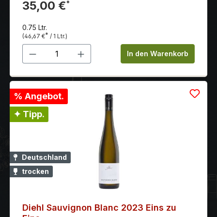
Säurespiel.
35,00 €
*
0.75 Ltr.
*
(46,67 €
/ 1 Ltr.)
Produkt Anzahl: Gib den gewünschten 
In den Warenkorb
% Angebot.
✦ Tipp.
Deutschland
trocken
Diehl Sauvignon Blanc 2023 Eins zu