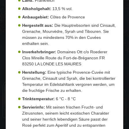
Land:
Frankreich
Alkoholgehalt:
13,5 % vol.
Anbaugebiet:
Côtes de Provence
Hergestellt aus:
Die Hauptrebsorten sind Cinsault,
Grenache, Mourvèdre, Syrah und Tibouren. Sie
müssen zu mindestens 70% in den Cuvées
enthalten sein.
Inverkehrbringer:
Domaines Ott c/o Roederer
Clos Mireille Route du Fort-de-Brégancon FR
83250 LA LONDE LES MAURES
Herstellung:
Eine typische Provence-Cuvée mit
Grenache, Cinsault und Syrah, die bei kontrollierter
Temperatur im Edelstahltank vergoren werden, um
die fruchtige Frische zu erhalten.
Trinktemperatur:
6 °C - 8 °C
Servierinfo:
Mit seinen frischen Frucht- und
Zitrusnoten, seinem leicht exotischen Charakter
und seiner herrlich lebendigen Säure passt der
Rosé perfekt zum Aperitif und zu entspannten