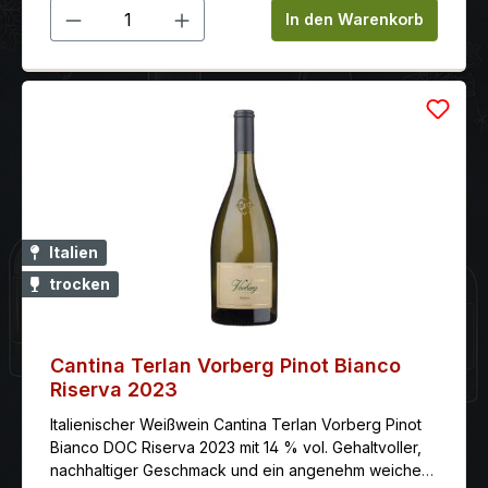
werden. Der Maison Castel Séries Limitées Chap. III
Produkt Anzahl: Gib den gewünschten 
In den Warenkorb
Condrieu 2020 eignet sich hervorragend als
Begleiter zu Fischgerichten, Meeresfrüchten,
Geflügel und leichten Speisen. 97 Punkte Decanter
Platinum 2020
Italien
trocken
Cantina Terlan Vorberg Pinot Bianco
Riserva 2023
Italienischer Weißwein Cantina Terlan Vorberg Pinot
Bianco DOC Riserva 2023 mit 14 % vol. Gehaltvoller,
nachhaltiger Geschmack und ein angenehm weiches