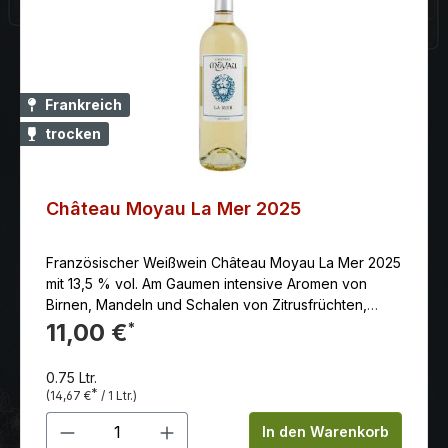
Frankreich
trocken
Château Moyau La Mer 2025
Französischer Weißwein Château Moyau La Mer 2025
mit 13,5 % vol. Am Gaumen intensive Aromen von
Birnen, Mandeln und Schalen von Zitrusfrüchten,
verbunden mit einem angenehmen Finish von weißem
11,00 €
*
Pfeffer.
0.75 Ltr.
*
(14,67 €
/ 1 Ltr.)
Produkt Anzahl: Gib den gewünschten 
In den Warenkorb