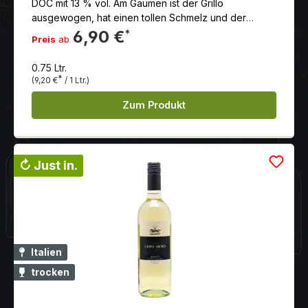
DOC mit 13 % vol. Am Gaumen ist der Grillo
ausgewogen, hat einen tollen Schmelz und der
Abgang ist von Frische und einer feinen Säure
6,90 €
*
Preis
ab
geprägt.Ausbau und Verfeinerung in
temperaturkontrollierten Edelstahltanks.
0.75 Ltr.
*
(9,20 €
/ 1 Ltr.)
Zum Produkt
↻ Just in.
Italien
trocken