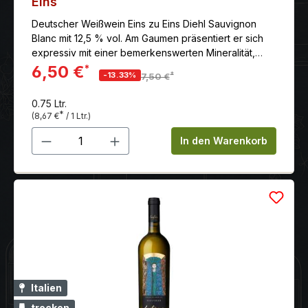
Eins
Deutscher Weißwein Eins zu Eins Diehl Sauvignon
Blanc mit 12,5 % vol. Am Gaumen präsentiert er sich
expressiv mit einer bemerkenswerten Mineralität,
dichter Struktur und einem langen Nachhall.
6,50 €
*
*
-13.33%
7,50 €
0.75 Ltr.
*
(8,67 €
/ 1 Ltr.)
Produkt Anzahl: Gib den gewünschten 
In den Warenkorb
Italien
trocken