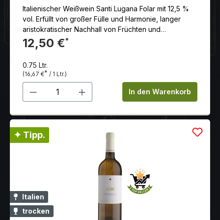
Italienischer Weißwein Santi Lugana Folar mit 12,5 %
vol. Erfüllt von großer Fülle und Harmonie, langer
aristokratischer Nachhall von Früchten und
Nüssen. Die vollreifen Trauben werden in der
12,50 €
*
zweiten Oktoberwoche gelesen und reduktiv
vinifiziert.
0.75 Ltr.
*
(16,67 €
/ 1 Ltr.)
Produkt Anzahl: Gib den gewünschten 
In den Warenkorb
✦ Tipp.
Italien
trocken