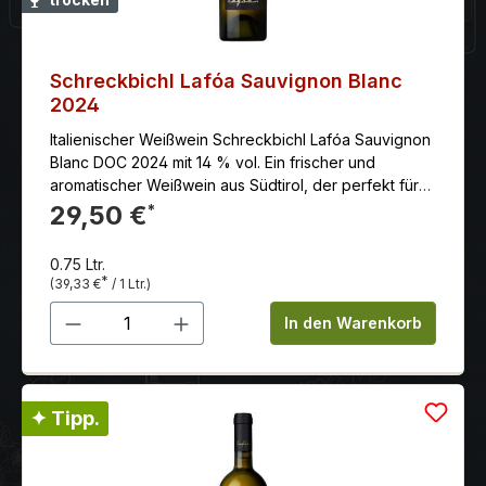
Schreckbichl Lafóa Sauvignon Blanc
2024
Italienischer Weißwein Schreckbichl Lafóa Sauvignon
Blanc DOC 2024 mit 14 % vol. Ein frischer und
aromatischer Weißwein aus Südtirol, der perfekt für
den Sommer oder als Begleiter zu leichten Gerichten
29,50 €
*
ist.
0.75 Ltr.
*
(39,33 €
/ 1 Ltr.)
Produkt Anzahl: Gib den gewünschten 
In den Warenkorb
✦ Tipp.