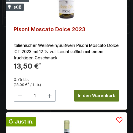
süß
Pisoni Moscato Dolce 2023
Italienischer Weißwein/Süßwein Pisoni Moscato Dolce
IGT 2023 mit 12 % vol. Leicht süßlich mit einem
fruchtigen Geschmack
13,50 €
*
0.75 Ltr.
*
(18,00 €
/ 1 Ltr.)
Produkt Anzahl: Gib den gewünschten 
In den Warenkorb
↻ Just in.