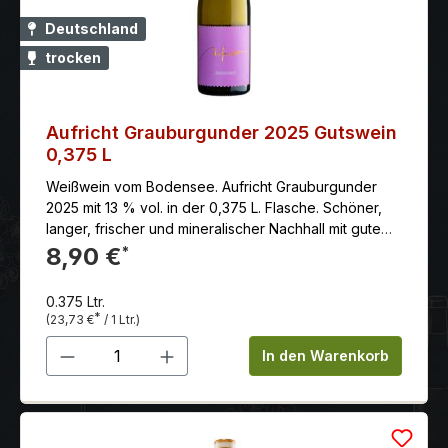
Deutschland
trocken
Aufricht Grauburgunder 2025 Gutswein
0,375 L
Weißwein vom Bodensee. Aufricht Grauburgunder
2025 mit 13 % vol. in der 0,375 L. Flasche. Schöner,
langer, frischer und mineralischer Nachhall mit gutem
und frischem Zug.
8,90 €
*
0.375 Ltr.
*
(23,73 €
/ 1 Ltr.)
Produkt Anzahl: Gib den gewünschten 
In den Warenkorb